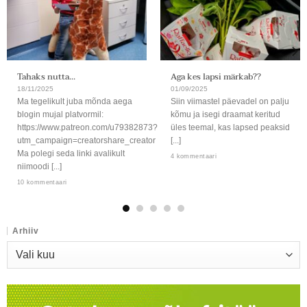
Tahaks nutta…
Aga kes lapsi märkab??
18/11/2025
01/09/2025
Ma tegelikult juba mõnda aega
Siin viimastel päevadel on palju
blogin mujal platvormil:
kõmu ja isegi draamat keritud
https://www.patreon.com/u79382873?
üles teemal, kas lapsed peaksid
utm_campaign=creatorshare_creator
[...]
Ma polegi seda linki avalikult
4 kommentaari
niimoodi [...]
10 kommentaari
Arhiiv
Arhiiv