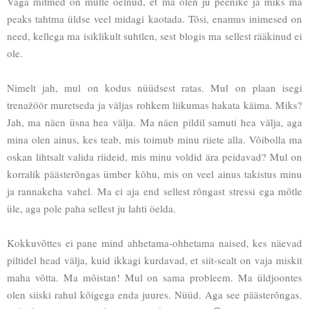
Väga mitmed on mulle öelnud, et ma olen ju peenike ja miks ma
peaks tahtma üldse veel midagi kaotada. Tõsi, enamus inimesed on
need, kellega ma isiklikult suhtlen, sest blogis ma sellest rääkinud ei
ole.
Nimelt jah, mul on kodus nüüdsest ratas. Mul on plaan isegi
trenažöör muretseda ja väljas rohkem liikumas hakata käima. Miks?
Jah, ma näen üsna hea välja. Ma näen pildil samuti hea välja, aga
mina olen ainus, kes teab, mis toimub minu riiete alla. Võibolla ma
oskan lihtsalt valida riideid, mis minu voldid ära peidavad? Mul on
korralik päästerõngas ümber kõhu, mis on veel ainus takistus minu
ja rannakeha vahel. Ma ei aja end sellest rõngast stressi ega mõtle
üle, aga pole paha sellest ju lahti öelda.
Kokkuvõttes ei pane mind ahhetama-ohhetama naised, kes näevad
piltidel head välja, kuid ikkagi kurdavad, et siit-sealt on vaja miskit
maha võtta. Ma mõistan! Mul on sama probleem. Ma üldjoontes
olen siiski rahul kõigega enda juures. Nüüd. Aga see päästerõngas.