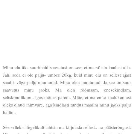
Minu elu üks suurimaid saavutusi on see, et ma võtsin kaalust alla.
Jah, seda ei ole palju- umbes 20kg, kuid minu elu on sellest ajast
saadik väga palju muutunud. Mina olen muutunud. Ja see on suur
saavutus minu jaoks. Ma olen rõõmsam, enesekindlam,
seltskondlikum.. igas mõttes parem. Mitte, et ma enne kaalukaotust
oleks olnud inimvare, aga kindlasti tundus maailm minu jaoks palju
hallim.
See selleks. Tegelikult tahtsin ma kirjutada sellest.. no päästerõngast.