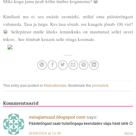
Miks kogu jama peab kõhu ümber kogunema? 😀
Kindlasti ma ei sea endale eesmärki, millal oma päästerõngast
vabaneda. Tasa ja targu. Kes tasa sõuab, see kaugele jõuab. Oli vist?
😀 Sellepärast mulle üheks lemmikuks on muutunud sellel suvel
trikoo.. See tõmbab kenasti selle rõnga koomale.
This entry was posted in
Määratlemata
. Bookmark the
permalink
.
Kommentaarid
minajamuud.blogspot com
says:
Päästeõngast saab hularõngaga keerutades väga hästi lahti 🙂
02/06/2016 at 12:29
Vasta