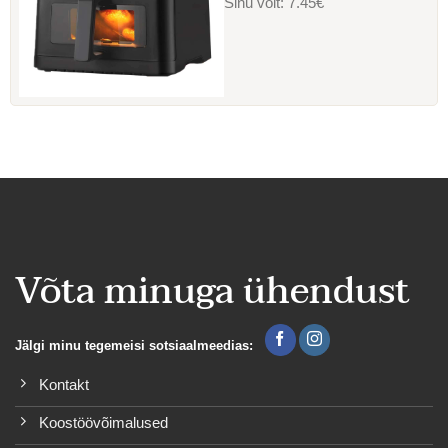
Sinu võit:
7.45€
Võta minuga ühendust
Jälgi minu tegemeisi sotsiaalmeedias:
Kontakt
Koostöövõimalused