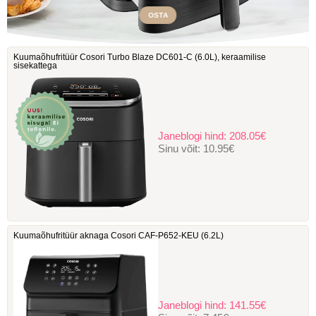
OSTA
Kuumaõhufritüür Cosori Turbo Blaze DC601-C ‎(6.0L), keraamilise
sisekattega
Janeblogi hind:
208.05€
Sinu võit:
10.95€
Kuumaõhufritüür aknaga Cosori ‎CAF-P652-KEU (6.2L)
Janeblogi hind:
141.55€