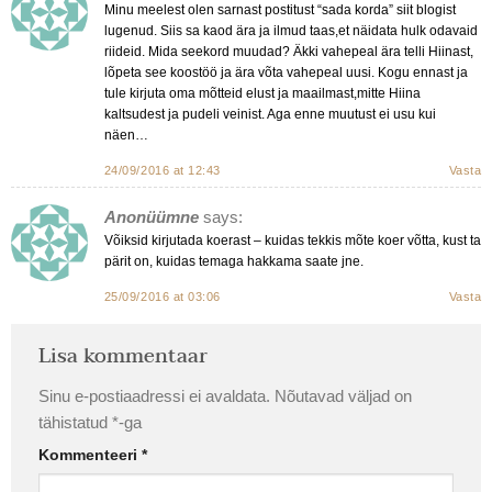
Minu meelest olen sarnast postitust “sada korda” siit blogist
lugenud. Siis sa kaod ära ja ilmud taas,et näidata hulk odavaid
riideid. Mida seekord muudad? Äkki vahepeal ära telli Hiinast,
lõpeta see koostöö ja ära võta vahepeal uusi. Kogu ennast ja
tule kirjuta oma mõtteid elust ja maailmast,mitte Hiina
kaltsudest ja pudeli veinist. Aga enne muutust ei usu kui
näen…
24/09/2016 at 12:43
Vasta
Anonüümne
says:
Võiksid kirjutada koerast – kuidas tekkis mõte koer võtta, kust ta
pärit on, kuidas temaga hakkama saate jne.
25/09/2016 at 03:06
Vasta
Lisa kommentaar
Sinu e-postiaadressi ei avaldata.
Nõutavad väljad on
tähistatud
*
-ga
Kommenteeri
*