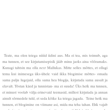
Teate, ma olen teiega nüüd üdini aus. Ma ei tea, mis toimub, aga
ma tunnen, et see kirjutamisepisik jääb minu jaoks aina võõramaks.
Kunagi tahtsin ma olla
next
Mallukas. Mitte selles mõttes, et ollagi
tema kui inimesega üks-ühele vaid ikka blogimise mõttes- omada
sama palju lugejaid, olla sama hea blogija, kirjutada sama ausalt ja
elavalt. Tõstan käed ja tunnistan- ma ei suuda! Üks hetk ma tunnen,
et minust voolab välja erinevaid teemasid, millest kirjutada ja annan
ainult sõrmedele tuld, et seda kõike ka teiega jagada. Teine hetk ma
tunnen, et blogimine on viimane asi, mida ma teha tahan. Ehk vajab