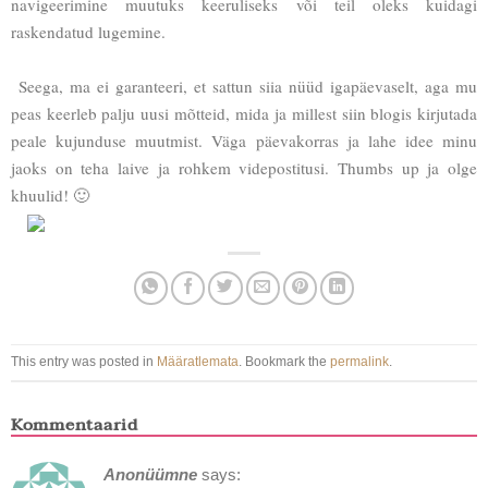
navigeerimine muutuks keeruliseks või teil oleks kuidagi
raskendatud lugemine.
Seega, ma ei garanteeri, et sattun siia nüüd igapäevaselt, aga mu
peas keerleb palju uusi mõtteid, mida ja millest siin blogis kirjutada
peale kujunduse muutmist. Väga päevakorras ja lahe idee minu
jaoks on teha laive ja rohkem videpostitusi. Thumbs up ja olge
khuulid! 🙂
This entry was posted in
Määratlemata
. Bookmark the
permalink
.
Kommentaarid
Anonüümne
says: