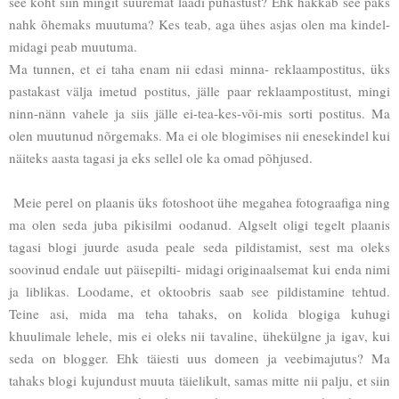
see koht siin mingit suuremat laadi puhastust? Ehk hakkab see paks
nahk õhemaks muutuma? Kes teab, aga ühes asjas olen ma kindel-
midagi peab muutuma.
Ma tunnen, et ei taha enam nii edasi minna- reklaampostitus, üks
pastakast välja imetud postitus, jälle paar reklaampostitust, mingi
ninn-nänn vahele ja siis jälle ei-tea-kes-või-mis sorti postitus. Ma
olen muutunud nõrgemaks. Ma ei ole blogimises nii enesekindel kui
näiteks aasta tagasi ja eks sellel ole ka omad põhjused.
Meie perel on plaanis üks fotoshoot ühe megahea fotograafiga ning
ma olen seda juba pikisilmi oodanud. Algselt oligi tegelt plaanis
tagasi blogi juurde asuda peale seda pildistamist, sest ma oleks
soovinud endale uut päisepilti- midagi originaalsemat kui enda nimi
ja liblikas. Loodame, et oktoobris saab see pildistamine tehtud.
Teine asi, mida ma teha tahaks, on kolida blogiga kuhugi
khuulimale lehele, mis ei oleks nii tavaline, ühekülgne ja igav, kui
seda on blogger. Ehk täiesti uus domeen ja veebimajutus? Ma
tahaks blogi kujundust muuta täielikult, samas mitte nii palju, et siin