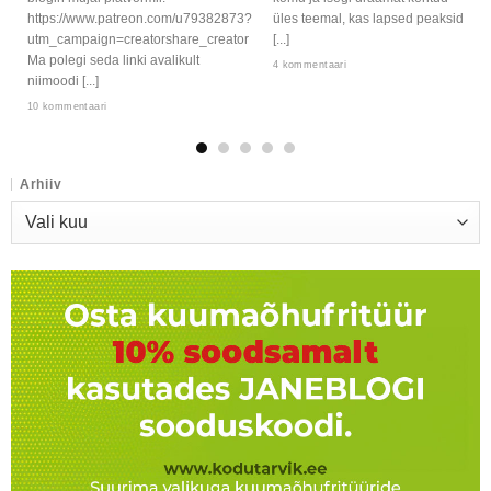
https://www.patreon.com/u79382873?
üles teemal, kas lapsed peaksid
utm_campaign=creatorshare_creator
[...]
Ma polegi seda linki avalikult
4 kommentaari
niimoodi [...]
10 kommentaari
Arhiiv
Arhiiv