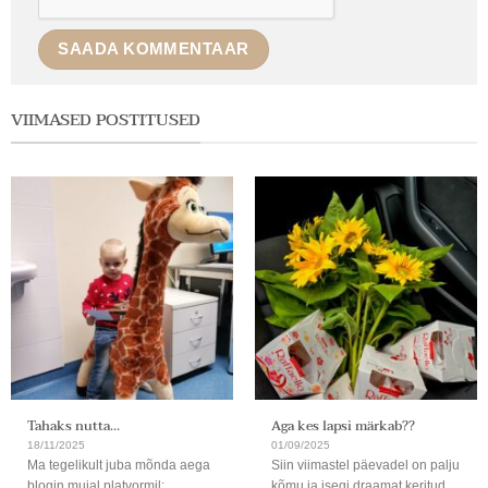
VIIMASED POSTITUSED
Tahaks nutta…
Aga kes lapsi märkab??
18/11/2025
01/09/2025
Ma tegelikult juba mõnda aega
Siin viimastel päevadel on palju
blogin mujal platvormil:
kõmu ja isegi draamat keritud