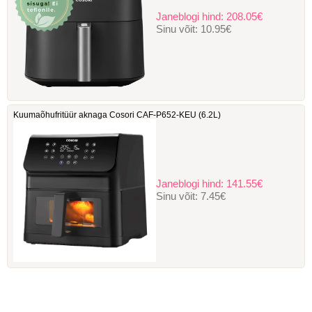
Janeblogi hind:
208.05€
Sinu võit:
10.95€
Kuumaõhufritüür aknaga Cosori ‎CAF-P652-KEU (6.2L)
Janeblogi hind:
141.55€
Sinu võit:
7.45€