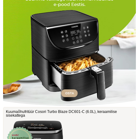
OSTA
Kuumaõhufritüür Cosori Turbo Blaze DC601-C ‎(6.0L), keraamilise
sisekattega