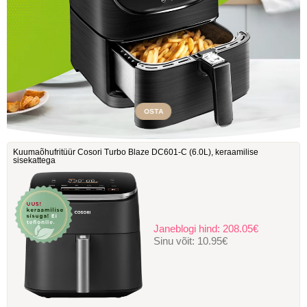
OSTA
Kuumaõhufritüür Cosori Turbo Blaze DC601-C ‎(6.0L), keraamilise
sisekattega
Janeblogi hind:
208.05€
Sinu võit:
10.95€