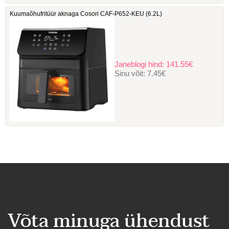
Kuumaõhufritüür aknaga Cosori ‎CAF-P652-KEU (6.2L)
Janeblogi hind:
141.55€
Sinu võit:
7.45€
Võta minuga ühendust