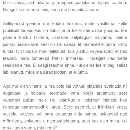
kõiki abivajajaid aitama ja mugavuspagulased tagasi saatma.
Rangelt kontrollima neid, keda me oma riiki laseme.
Sellepärast peame me kokku hoidma, mitte vaidlema, kelle
profiilipilt facebookis on triibuline ja kellel see üldse puudub. Me
peame kokku hoidma, üksteise seljatagust valvama, olema
justkui naabrivalve, sest on aru saada, et inimesed ei oska hirmu
tunda. On tunda silmakirjalikkust, kus justkui väljendavad, et nad
teavad, mida tunnevad Pariisi inimesed. Ilmselgelt nad seda
reaalselt ei tea. Ei saagi teadma enne, kui oleme ise midagi sellist
läbi elanud, mida ma siiralt loodan, et ei juhtu.
Aga ma olen vihane ja ma pole iial võtnud plaaniks avaldada nii
sügavatel ja halbadel teemadel oma blogis arvamust, sest
vähemalt paljud meie riigi elanikud ei tolereeri inimesi, kes
nendega samamoodi ei arva. Selle asemel, et inimlikult vastu
vaielda, arutleda või oma arvamus kirja panna, hakkavad nad
mõnitama, solvama ja naeruvääristama, sest kes olen mina, kui
ma ei arva sama, mis tema?