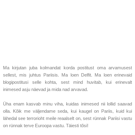
Ma kirjutan juba kolmandat korda postitust oma arvamusest
sellest, mis juhtus Pariisis. Ma loen Delfit. Ma loen erinevaid
blogipostitusi selle kohta, sest mind huvitab, kui erinevalt
inimesed asju näevad ja mida nad arvavad.
Üha enam kasvab minu viha, kuidas inimesed nii lollid saavad
olla. Kõik me väljendame seda, kui kaugel on Pariis, kuid kui
lähedal see terrorioht meile reaalselt on, sest rünnak Pariisi vastu
on rünnak terve Euroopa vastu. Täiesti tõsi!