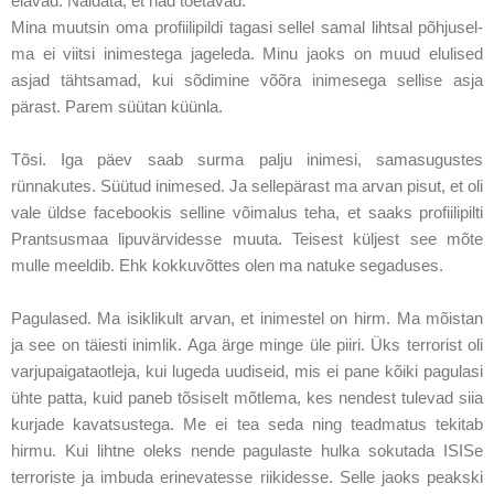
elavad. Näidata, et nad toetavad.
Mina muutsin oma profiilipildi tagasi sellel samal lihtsal põhjusel-
ma ei viitsi inimestega jageleda. Minu jaoks on muud elulised
asjad tähtsamad, kui sõdimine võõra inimesega sellise asja
pärast. Parem süütan küünla.
Tõsi. Iga päev saab surma palju inimesi, samasugustes
rünnakutes. Süütud inimesed. Ja sellepärast ma arvan pisut, et oli
vale üldse facebookis selline võimalus teha, et saaks profiilipilti
Prantsusmaa lipuvärvidesse muuta. Teisest küljest see mõte
mulle meeldib. Ehk kokkuvõttes olen ma natuke segaduses.
Pagulased. Ma isiklikult arvan, et inimestel on hirm. Ma mõistan
ja see on täiesti inimlik. Aga ärge minge üle piiri. Üks terrorist oli
varjupaigataotleja, kui lugeda uudiseid, mis ei pane kõiki pagulasi
ühte patta, kuid paneb tõsiselt mõtlema, kes nendest tulevad siia
kurjade kavatsustega. Me ei tea seda ning teadmatus tekitab
hirmu. Kui lihtne oleks nende pagulaste hulka sokutada ISISe
terroriste ja imbuda erinevatesse riikidesse. Selle jaoks peakski