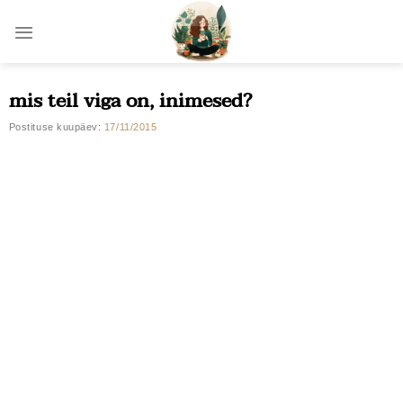
Skip
to
content
mis teil viga on, inimesed?
Postituse kuupäev:
17/11/2015