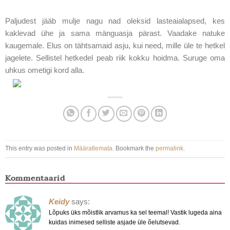
Paljudest jääb mulje nagu nad oleksid lasteaialapsed, kes
kaklevad ühe ja sama mänguasja pärast. Vaadake natuke
kaugemale. Elus on tähtsamaid asju, kui need, mille üle te hetkel
jagelete. Sellistel hetkedel peab riik kokku hoidma. Suruge oma
uhkus ometigi kord alla.
This entry was posted in
Määratlemata
. Bookmark the
permalink
.
Kommentaarid
Keidy
says:
Lõpuks üks mõistlik arvamus ka sel teemal! Vastik lugeda aina
kuidas inimesed selliste asjade üle õelutsevad.