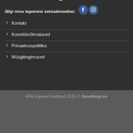
Jälgi minu tegemeisi sotsiaalmeedias:
Kontakt
Koostöövõimalused
Privaatsuspoliitika
Müügitingimused
Kõik õigused kaitstud 2026 ©
Janeblogi.ee