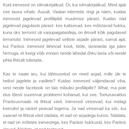
Kuid inimesed on silmakirjalikud. Oi, kui silmakirjalikud. Mind ajab
see lausa vihale. Ausalt. Vaatan internetis ringi ja näen, kuidas
inimesed jagelevad profiilipildi muutmise pärast. Kuidas nad
jagelevad pagulaste pärast- kes kaitsevad, kes mõistavad hukka,
kuna üks terrorist oli varjupaigataotleja, on ilmselt kõik pagulased
terroristid. Inimesed jagelevad selliste asjade pärast, samal ajal,
kui Pariisis inimesed lähevad kooli, tööle, lasteaeda iga päev
hirmuga, et keegi võib ennast nende lähedal õhku lasta või nende
pihta lihtsalt tulistada.
Kas te saate aru, kui tähtsusetud on need asjad, mille üle te
hetkel jagelete ja vaidlete? Kuidas inimesed väljendavad viha,
sest nende facebook on täis triibulisi profiilipilte? What, ma pole
elus tõesti suuremat probleemi kohanud, kui see. Toetusavaldus
Prantsusmaale nii lihtsal viisil. Inimesed virisevad, kui midagi
keerulist ja rasket peavad tegema. Ja nad virisevad ka siis, kui
saavad nii lihtsal viisil näidata, et nad on asjadega kursis. Näidata,
et nad on mõtetes inimestega, kes Pariisis hukkusid, kes Pariisis