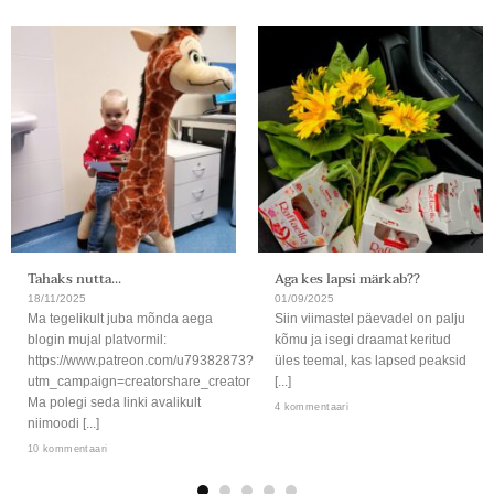
Tahaks nutta…
Aga kes lapsi märkab??
18/11/2025
01/09/2025
Ma tegelikult juba mõnda aega
Siin viimastel päevadel on palju
blogin mujal platvormil:
kõmu ja isegi draamat keritud
https://www.patreon.com/u79382873?
üles teemal, kas lapsed peaksid
utm_campaign=creatorshare_creator
[...]
Ma polegi seda linki avalikult
4 kommentaari
niimoodi [...]
10 kommentaari