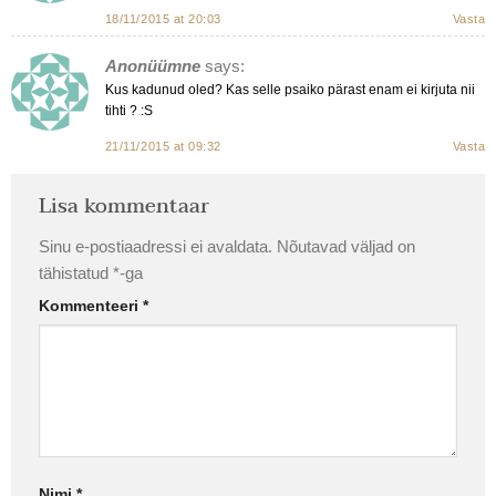
18/11/2015 at 20:03
Vasta
Anonüümne
says:
Kus kadunud oled? Kas selle psaiko pärast enam ei kirjuta nii
tihti ? :S
21/11/2015 at 09:32
Vasta
Lisa kommentaar
Sinu e-postiaadressi ei avaldata.
Nõutavad väljad on
tähistatud
*
-ga
Kommenteeri
*
Nimi
*