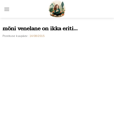
Skip
to
content
mõni venelane on ikka eriti…
Postituse kuupäev:
14/08/2015