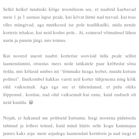
Sellel hetkel tunduski kõige iroonilisem see, et naabrid kaebavad
meie 1 ja 3 aastase lapse peale, kui kõvat lärmi nad teevad, kui toas
olles mängivad, aga mutikesed ise pole teadlikudki, mida nende
korteris tehakse, kui neid kodus pole.. Ai, esimesel võimalusel lähen
uurin ja puurin järgi, mis toimus.
Kui noored uuesti naabri korterise soovisid tulla peale sellist
laamendamist, otsustas mees neile tatikatele paar krõbedat sõna
öelda, mis kõlasid umbes nii “tõmmake heaga leebet, muidu kutsun
politsei”. Imekombel hakkas varsti neil korter tühjenema ning kõik
olid vaiksemalt. Aga ega see ei tähendanud, et pidu oleks
lõppenud.. kordan, nad olid vaiksemalt kui enne, kuid endiselt oli
neid kuulda. 😀
Nojah, ei hakanud me politseid kutsuma. Isegi noorena pidutseda
tahtnud ja lollusi teinud, kuid mind häiris selle kogu kammajaa
juures kaks asja: meie asjadega laamendati koridoris ja nad isegi ei