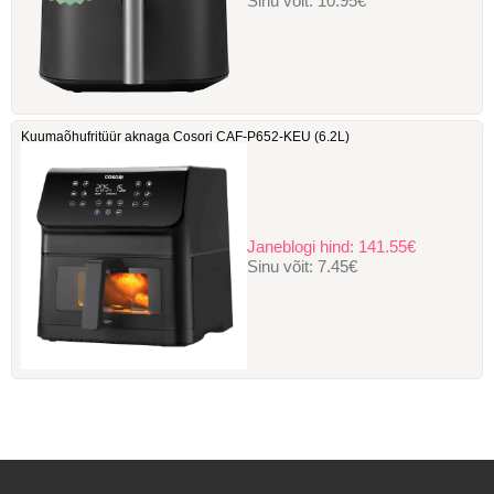
Sinu võit:
10.95€
Kuumaõhufritüür aknaga Cosori ‎CAF-P652-KEU (6.2L)
Janeblogi hind:
141.55€
Sinu võit:
7.45€