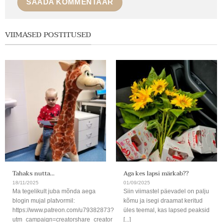
VIIMASED POSTITUSED
Tahaks nutta…
Aga kes lapsi märkab??
18/11/2025
01/09/2025
Ma tegelikult juba mõnda aega
Siin viimastel päevadel on palju
blogin mujal platvormil:
kõmu ja isegi draamat keritud
https://www.patreon.com/u79382873?
üles teemal, kas lapsed peaksid
utm_campaign=creatorshare_creator
[...]