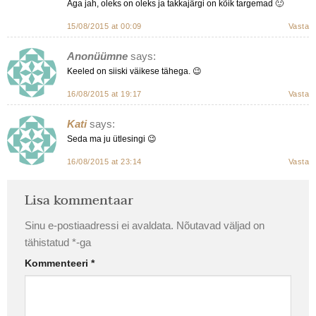
Aga jah, oleks on oleks ja takkajärgi on kõik targemad 🙂
15/08/2015 at 00:09
Vasta
Anonüümne
says:
Keeled on siiski väikese tähega. 😉
16/08/2015 at 19:17
Vasta
Kati
says:
Seda ma ju ütlesingi 😉
16/08/2015 at 23:14
Vasta
Lisa kommentaar
Sinu e-postiaadressi ei avaldata.
Nõutavad väljad on
tähistatud
*
-ga
Kommenteeri
*