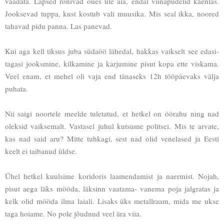
vaadata. Lapsed ronivad õues üle aia, endal viinapudelid kaenlas.
Jooksevad tuppa, kust kostub vali muusika. Mis seal ikka, noored
tahavad pidu panna. Las panevad.
Kui aga kell tiksus juba südaöö lähedal, hakkas vaikselt see edasi-
tagasi jooksmine, kilkamine ja karjumine pisut kopa ette viskama.
Veel enam, et mehel oli vaja end tänaseks 12h tööpäevaks välja
puhata.
Nii saigi noortele meelde tuletatud, et hetkel on öörahu ning nad
oleksid vaiksemalt. Vastasel juhul kutsume politsei. Mis te arvate,
kas nad said aru? Mitte tuhkagi, sest nad olid venelased ja Eesti
keelt ei taibanud üldse.
Ühel hetkel kuulsime koridoris laamendamist ja naermist. Nojah,
pisut aega läks mööda, läksinn vaatama- vanema poja jalgratas ja
kelk olid mööda ilma laiali. Lisaks üks metallraam, mida me ukse
taga hoiame. No pole jõudnud veel ära viia.