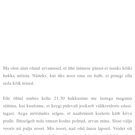
Ma olen alati olnud arvamusel, et ühe inimese pärast ei tasuks kõiki
hukka mõista. Näiteks, kui üks noor ema on halb, ei pruugi olla
seda kõik teised.
Eile õhtul umbes kella 21.30 hakkasime me lastega magama
sättima, kui kuulsime, et keegi pidevalt jookseb välikoridoris edasi-
tagasi. Aega möödudes selgus, et naabrimuti korteris käib kõva
pralle. Ilmselgelt teda ennast kodus polnud, arvan mina. Sisse-välja
vooris nii palju noori. Mis noori, nad olid lausa lapsed. Veider oli