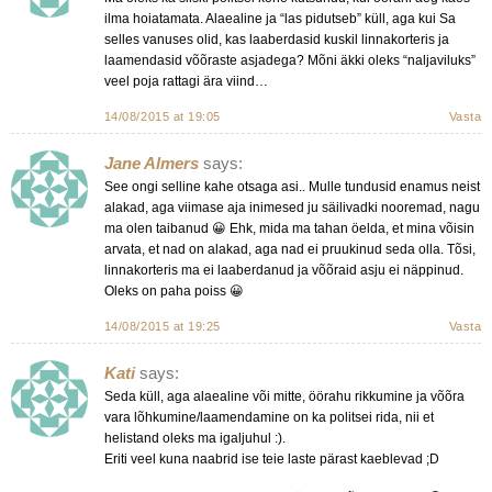
ilma hoiatamata. Alaealine ja “las pidutseb” küll, aga kui Sa
selles vanuses olid, kas laaberdasid kuskil linnakorteris ja
laamendasid võõraste asjadega? Mõni äkki oleks “naljaviluks”
veel poja rattagi ära viind…
14/08/2015 at 19:05
Vasta
Jane Almers
says:
See ongi selline kahe otsaga asi.. Mulle tundusid enamus neist
alakad, aga viimase aja inimesed ju säilivadki nooremad, nagu
ma olen taibanud 😀 Ehk, mida ma tahan öelda, et mina võisin
arvata, et nad on alakad, aga nad ei pruukinud seda olla. Tõsi,
linnakorteris ma ei laaberdanud ja võõraid asju ei näppinud.
Oleks on paha poiss 😀
14/08/2015 at 19:25
Vasta
Kati
says:
Seda küll, aga alaealine või mitte, öörahu rikkumine ja võõra
vara lõhkumine/laamendamine on ka politsei rida, nii et
helistand oleks ma igaljuhul :).
Eriti veel kuna naabrid ise teie laste pärast kaeblevad ;D