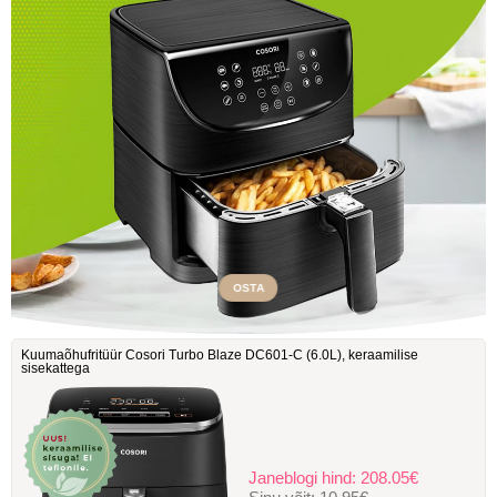
OSTA
Kuumaõhufritüür Cosori Turbo Blaze DC601-C ‎(6.0L), keraamilise
sisekattega
Janeblogi hind:
208.05€