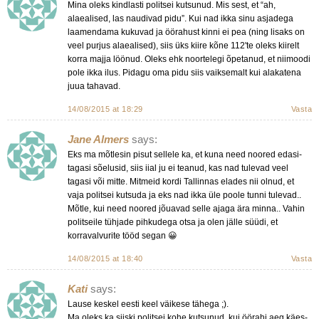
Mina oleks kindlasti politsei kutsunud. Mis sest, et “ah,
alaealised, las naudivad pidu”. Kui nad ikka sinu asjadega
laamendama kukuvad ja öörahust kinni ei pea (ning lisaks on
veel purjus alaealised), siis üks kiire kõne 112'te oleks kiirelt
korra majja löönud. Oleks ehk noortelegi õpetanud, et niimoodi
pole ikka ilus. Pidagu oma pidu siis vaiksemalt kui alakatena
juua tahavad.
14/08/2015 at 18:29
Vasta
Jane Almers
says:
Eks ma mõtlesin pisut sellele ka, et kuna need noored edasi-
tagasi sõelusid, siis iial ju ei teanud, kas nad tulevad veel
tagasi või mitte. Mitmeid kordi Tallinnas elades nii olnud, et
vaja politsei kutsuda ja eks nad ikka üle poole tunni tulevad..
Mõtle, kui need noored jõuavad selle ajaga ära minna.. Vahin
politseile tühjade pihkudega otsa ja olen jälle süüdi, et
korravalvurite tööd segan 😀
14/08/2015 at 18:40
Vasta
Kati
says:
Lause keskel eesti keel väikese tähega ;).
Ma oleks ka siiski politsei kohe kutsunud, kui öörahi aeg käes-