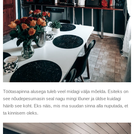
Töötasapinna alusega tuleb veel midagi välja mõelda. Esiteks on
see nõudepesumasin seal nagu mingi lõuner ja üldse kuidagi
häirib see koht. Eks näis, mis ma suudan sinna alla nuputada, et
ta kinnisem oleks.