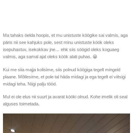
Ma tahaks öelda hoopis, et mu unistuste köögike sai valmis, aga
päris nii see kahjuks pole, sest minu unistuste köök oleks
isepuhastuv, isekokkav jne… ehk siis söögid oleks koguaeg
valmis, aga samal ajal oleks köök alati puhas. 😀
Kui me siia majja kolisime, siis polnud köögiga tegelt mingeid
plaane. Mõtlesime, et pole tal häda midagi ja ega tegelt ei viitsigi
midagi teha. Niigi palju tööd.
Mul ei ole elus nii suurt ja avarat kööki olnud. Kohe imelik oli seal
alguses toimetada.