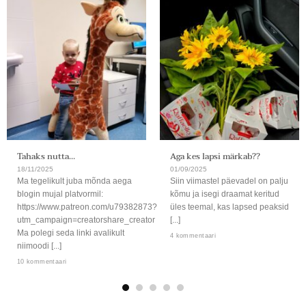
Tahaks nutta…
Aga kes lapsi märkab??
18/11/2025
01/09/2025
Ma tegelikult juba mõnda aega
Siin viimastel päevadel on palju
blogin mujal platvormil:
kõmu ja isegi draamat keritud
https://www.patreon.com/u79382873?
üles teemal, kas lapsed peaksid
utm_campaign=creatorshare_creator
[...]
Ma polegi seda linki avalikult
4 kommentaari
niimoodi [...]
10 kommentaari