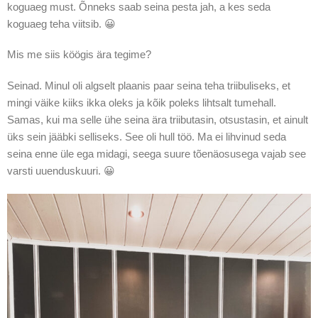
koguaeg must. Õnneks saab seina pesta jah, a kes seda
koguaeg teha viitsib. 😀
Mis me siis köögis ära tegime?
Seinad. Minul oli algselt plaanis paar seina teha triibuliseks, et
mingi väike kiiks ikka oleks ja kõik poleks lihtsalt tumehall.
Samas, kui ma selle ühe seina ära triibutasin, otsustasin, et ainult
üks sein jääbki selliseks. See oli hull töö. Ma ei lihvinud seda
seina enne üle ega midagi, seega suure tõenäosusega vajab see
varsti uuenduskuuri. 😀