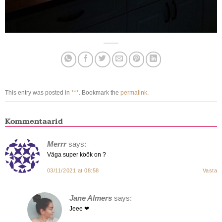
This entry was posted in
***
. Bookmark the
permalink
.
Kommentaarid
Merrr
says:
Väga super köök on ?
03/11/2021 at 08:58
Vasta
Jane Almers
says:
Jeee ❤