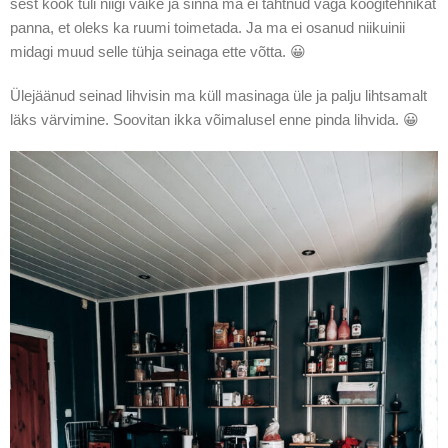
sest köök tuli niigi väike ja sinna ma ei tahtnud väga köögitehnikat
panna, et oleks ka ruumi toimetada. Ja ma ei osanud niikuinii
midagi muud selle tühja seinaga ette võtta. 😀
Ülejäänud seinad lihvisin ma küll masinaga üle ja palju lihtsamalt
läks värvimine. Soovitan ikka võimalusel enne pinda lihvida. 😀