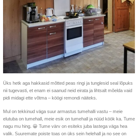
Üks hetk aga hakkasid mõtted peas ringi ja tunglesid seal lõpuks
nii tugevasti, et enam ei saanud neid eirata ja lihtsalt mõelda vaid
pidi midagi ette võtma – köögi remondi näiteks.
Mul on tekkinud väga suur armastus tumehalli vastu – meie
elutuba on tumehall, meie esik on tumehall ja nüüd köök ka. Tume
nagu mu hing. 😀 Tume värv on esiteks juba lastega väga hea
valik. Suuremate poiste toas on üks sein helehall ja no see on