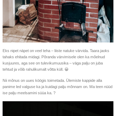
Eks nipet näpet on veel teha – liiste natuke värvida. Taara jaoks
tahaks ehitada midagi. Põranda värvimisele olen ka mõelnud
kusjuures, aga see on tulevikumuusika – väga palju on juba
tehtud ja võib rahulikumalt võtta küll. 😀
Nii mõnus on uues köögis toimetada. Ülemiste kappide alla
panime led valguse ka ja kuidagi palju mõnnam on. Ma teen nüüd
ise palju meelsamini süüa ka. ?