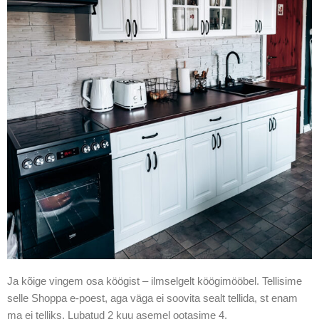
Ja kõige vingem osa köögist – ilmselgelt köögimööbel. Tellisime
selle Shoppa e-poest, aga väga ei soovita sealt tellida, st enam
ma ei telliks. Lubatud 2 kuu asemel ootasime 4,