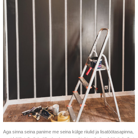
Aga sinna seina panime me seina külge riiulid ja lisatöötasapinna,