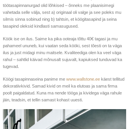
töötasapinnanurgad olid lõhkised – õnneks me plaanisimegi
vahetada selle välja, sest a) originaal oli valge ja see poleks mu
silmis sinna sobinud ning b) tahtsin, et köögitasapind ja seina
tasapind oleksid kindlasti samasugused.
Köök ise on ilus. Saime ka pika ooteaja tõttu 40€ tagasi ja mu
pahameel ununeb, kui vaatan seda kööki, sest tõesti on ta väga
ilus ja just midagi minu maitsele. Kvaliteediga olen ka veel väga
rahul – sahtlid käivad mõnusalt sujuvalt, kapiuksed tunduvad ka
tugevad.
Köögi tasapinnaseina panime me
www.wallstone.ee
käest tellitud
dekoratiivkivid. Samad kivid on meil ka elutoas ja sama firma
poolt paigaldatud. Kuna ma nende tööga ja kividega väga rahule
jäin, teadsin, et tellin samast kohast uuesti.