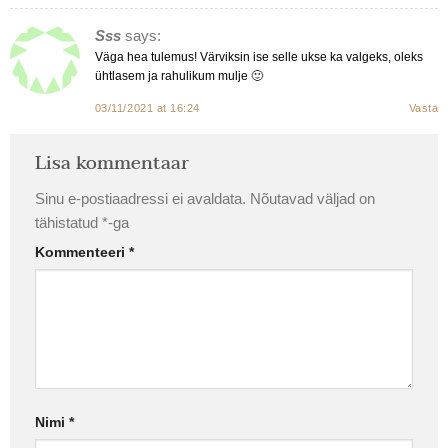
Sss
says:
Väga hea tulemus! Värviksin ise selle ukse ka valgeks, oleks
ühtlasem ja rahulikum mulje 🙂
03/11/2021 at 16:24
Vasta
Lisa kommentaar
Sinu e-postiaadressi ei avaldata.
Nõutavad väljad on
tähistatud
*
-ga
Kommenteeri
*
Nimi
*