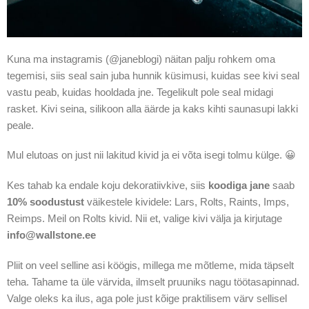
Kuna ma instagramis (@janeblogi) näitan palju rohkem oma
tegemisi, siis seal sain juba hunnik küsimusi, kuidas see kivi seal
vastu peab, kuidas hooldada jne. Tegelikult pole seal midagi
rasket. Kivi seina, silikoon alla äärde ja kaks kihti saunasupi lakki
peale.
Mul elutoas on just nii lakitud kivid ja ei võta isegi tolmu külge. 😀
Kes tahab ka endale koju dekoratiivkive, siis
koodiga jane
saab
10% soodustust
väikestele kividele: Lars, Rolts, Raints, Imps,
Reimps. Meil on Rolts kivid. Nii et, valige kivi välja ja kirjutage
info@wallstone.ee
Pliit on veel selline asi köögis, millega me mõtleme, mida täpselt
teha. Tahame ta üle värvida, ilmselt pruuniks nagu töötasapinnad.
Valge oleks ka ilus, aga pole just kõige praktilisem värv sellisel