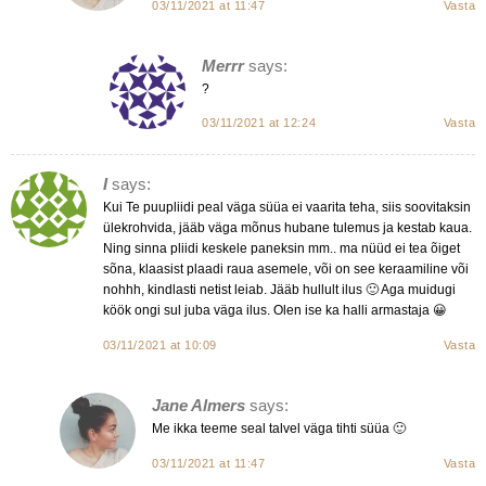
03/11/2021 at 11:47
Vasta
Merrr
says:
?
03/11/2021 at 12:24
Vasta
I
says:
Kui Te puupliidi peal väga süüa ei vaarita teha, siis soovitaksin
ülekrohvida, jääb väga mõnus hubane tulemus ja kestab kaua.
Ning sinna pliidi keskele paneksin mm.. ma nüüd ei tea õiget
sõna, klaasist plaadi raua asemele, või on see keraamiline või
nohhh, kindlasti netist leiab. Jääb hullult ilus 🙂 Aga muidugi
köök ongi sul juba väga ilus. Olen ise ka halli armastaja 😀
03/11/2021 at 10:09
Vasta
Jane Almers
says:
Me ikka teeme seal talvel väga tihti süüa 🙂
03/11/2021 at 11:47
Vasta