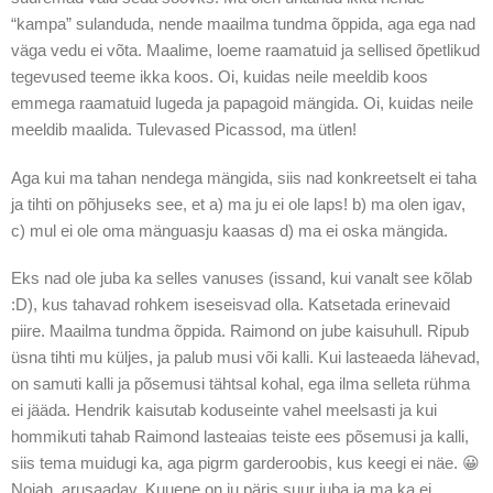
“kampa” sulanduda, nende maailma tundma õppida, aga ega nad
väga vedu ei võta. Maalime, loeme raamatuid ja sellised õpetlikud
tegevused teeme ikka koos. Oi, kuidas neile meeldib koos
emmega raamatuid lugeda ja papagoid mängida. Oi, kuidas neile
meeldib maalida. Tulevased Picassod, ma ütlen!
Aga kui ma tahan nendega mängida, siis nad konkreetselt ei taha
ja tihti on põhjuseks see, et a) ma ju ei ole laps! b) ma olen igav,
c) mul ei ole oma mänguasju kaasas d) ma ei oska mängida.
Eks nad ole juba ka selles vanuses (issand, kui vanalt see kõlab
:D), kus tahavad rohkem iseseisvad olla. Katsetada erinevaid
piire. Maailma tundma õppida. Raimond on jube kaisuhull. Ripub
üsna tihti mu küljes, ja palub musi või kalli. Kui lasteaeda lähevad,
on samuti kalli ja põsemusi tähtsal kohal, ega ilma selleta rühma
ei jääda. Hendrik kaisutab koduseinte vahel meelsasti ja kui
hommikuti tahab Raimond lasteaias teiste ees põsemusi ja kalli,
siis tema muidugi ka, aga pigrm garderoobis, kus keegi ei näe. 😀
Nojah, arusaadav. Kuuene on ju päris suur juba ja ma ka ei