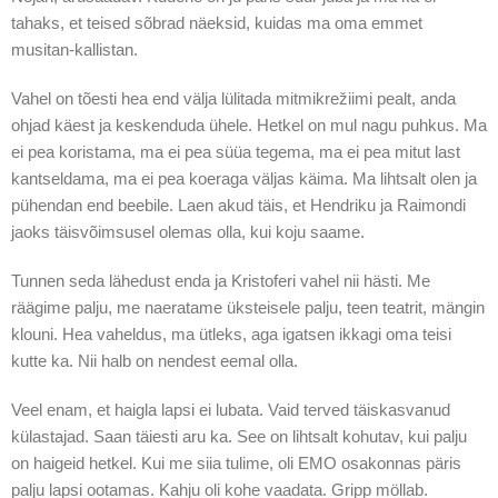
tahaks, et teised sõbrad näeksid, kuidas ma oma emmet
musitan-kallistan.
Vahel on tõesti hea end välja lülitada mitmikrežiimi pealt, anda
ohjad käest ja keskenduda ühele. Hetkel on mul nagu puhkus. Ma
ei pea koristama, ma ei pea süüa tegema, ma ei pea mitut last
kantseldama, ma ei pea koeraga väljas käima. Ma lihtsalt olen ja
pühendan end beebile. Laen akud täis, et Hendriku ja Raimondi
jaoks täisvõimsusel olemas olla, kui koju saame.
Tunnen seda lähedust enda ja Kristoferi vahel nii hästi. Me
räägime palju, me naeratame üksteisele palju, teen teatrit, mängin
klouni. Hea vaheldus, ma ütleks, aga igatsen ikkagi oma teisi
kutte ka. Nii halb on nendest eemal olla.
Veel enam, et haigla lapsi ei lubata. Vaid terved täiskasvanud
külastajad. Saan täiesti aru ka. See on lihtsalt kohutav, kui palju
on haigeid hetkel. Kui me siia tulime, oli EMO osakonnas päris
palju lapsi ootamas. Kahju oli kohe vaadata. Gripp möllab.