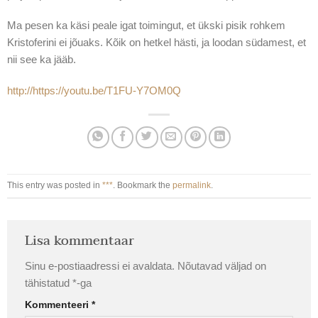
Ma pesen ka käsi peale igat toimingut, et ükski pisik rohkem
Kristoferini ei jõuaks. Kõik on hetkel hästi, ja loodan südamest, et
nii see ka jääb.
http://https://youtu.be/T1FU-Y7OM0Q
This entry was posted in
***
. Bookmark the
permalink
.
Lisa kommentaar
Sinu e-postiaadressi ei avaldata.
Nõutavad väljad on
tähistatud
*
-ga
Kommenteeri
*