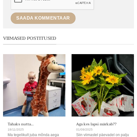
VIIMASED POSTITUSED
Tahaks nutta…
Aga kes lapsi märkab??
18/11/2025
01/09/2025
Ma tegelikult juba mõnda aega
Siin viimastel päevadel on palju