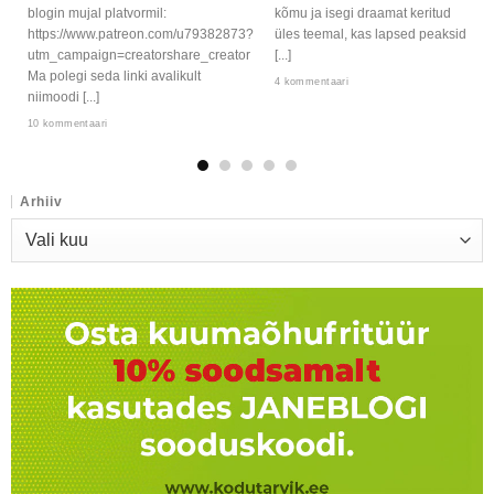
blogin mujal platvormil:
kõmu ja isegi draamat keritud
https://www.patreon.com/u79382873?
üles teemal, kas lapsed peaksid
utm_campaign=creatorshare_creator
[...]
Ma polegi seda linki avalikult
4 kommentaari
niimoodi [...]
10 kommentaari
Arhiiv
Arhiiv