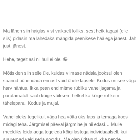
Ma lähen siin haiglas vist vaikselt lolliks, sest hetk tagasi (eile
siis) pidasin ma lahedaks mängida peenikese häälega jänest. Jah
just, jänest.
Hehe, tegelt asi nii hull ei ole. 😀
Mõtisklen siin selle üle, kuidas viimase nädala jooksul olen
saanud pühendada ennast vaid ühele lapsele. Kodus on see väga
harv nähtus. Ikka pean end mitme rübliku vahel jagama ja
paratamatult saab kõige väiksem hetkel ka kõige rohkem
tähelepanu. Kodus ja mujal.
Vahel oleks tegelikult väga hea võtta üks laps ja temaga koos
midagi teha. Järgmisel päeval järgmine ja nii edasi… Mulle
meeldiks leida aega tegeleda kõigi lastega individuaalselt, kui
suuremad vaid seda soovks. Ma olen üritanud ikka nende