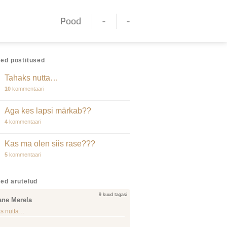
Pood
-
-
ed postitused
Tahaks nutta…
10
kommentaari
Aga kes lapsi märkab??
4
kommentaari
Kas ma olen siis rase???
5
kommentaari
ed arutelud
9 kuud tagasi
ane Merela
s nutta…