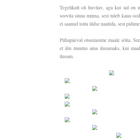
Tegelikult oli huvitav, aga kui sul on m
soovita sinna minna, sest tuleb kaua ood
ei saanud toitu üldse nautida, sest pidim
Pühapäeval otsustasime maale sõita. See
et ilm muutus aina ilusamaks, kui maal
ilusam.