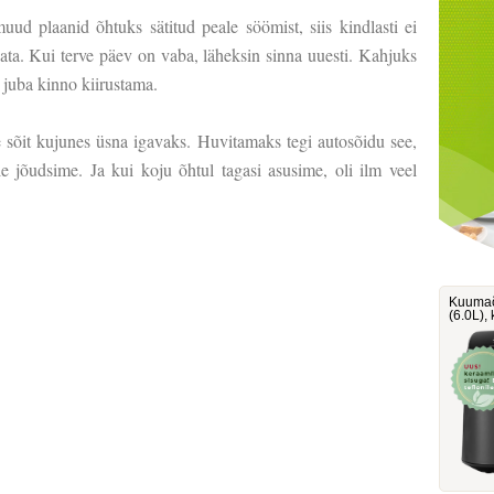
uud plaanid õhtuks sätitud peale söömist, siis kindlasti ei
ata. Kui terve päev on vaba, läheksin sinna uuesti. Kahjuks
e juba kinno kiirustama.
 sõit kujunes üsna igavaks. Huvitamaks tegi autosõidu see,
e jõudsime. Ja kui koju õhtul tagasi asusime, oli ilm veel
Kuumaõ
‎(6.0L)