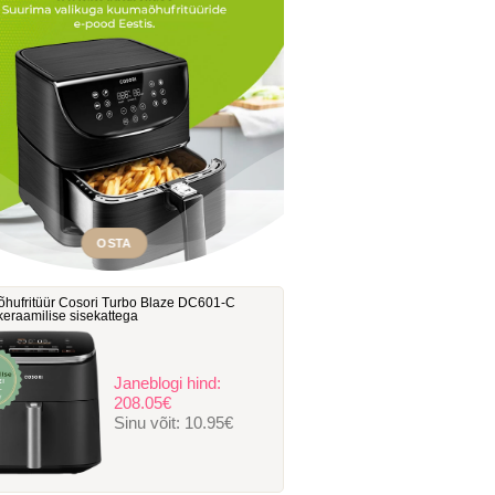
OSTA
hufritüür Cosori Turbo Blaze DC601-C
, keraamilise sisekattega
Janeblogi hind:
208.05€
Sinu võit:
10.95€