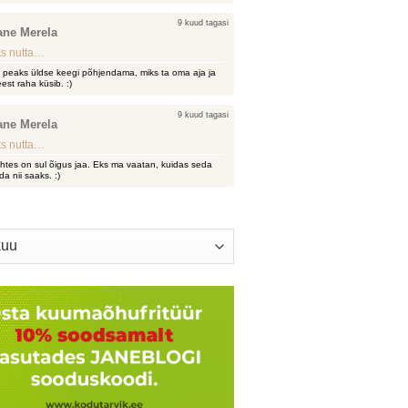
9 kuud tagasi
ane Merela
s nutta…
i peaks üldse keegi põhjendama, miks ta oma aja ja
est raha küsib. :)
9 kuud tagasi
ane Merela
s nutta…
htes on sul õigus jaa. Eks ma vaatan, kuidas seda
da nii saaks. :)