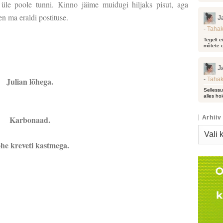
 üle poole tunni. Kinno jäime muidugi hiljaks pisut, aga
een ma eraldi postituse.
J
-
Tahak
Tegelt e
mõtete e
J
Julian lõhega.
-
Tahak
Sellessu
alles hoi
Karbonaad.
Arhiiv
Arhiiv
he kreveti kastmega.