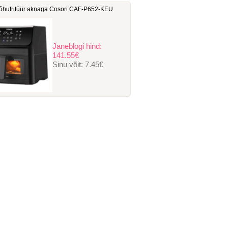
hufritüür aknaga Cosori ‎CAF-P652-KEU
Janeblogi hind:
141.55€
Sinu võit:
7.45€