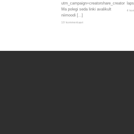
utm_campaign=creatorshare_creator
laps
Ma polegi seda linki avalikult
4 ko
niimoodi [...]
10 kommentaari