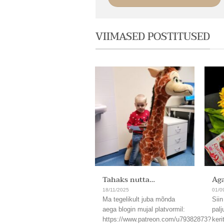
VIIMASED POSTITUSED
Tahaks nutta…
Aga
18/11/2025
01/0
Ma tegelikult juba mõnda
Siin
aega blogin mujal platvormil:
palj
https://www.patreon.com/u79382873?
keri