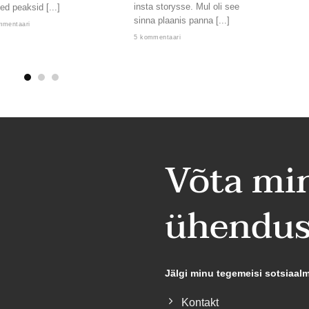
insta storysse. Mul oli see
ed peaksid [...]
kord,
sinna plaanis panna [...]
lendab
mmentaari
5 kommentaari
2 komm
Võta mi
ühendus
Jälgi minu tegemeisi sotsiaal
Kontakt