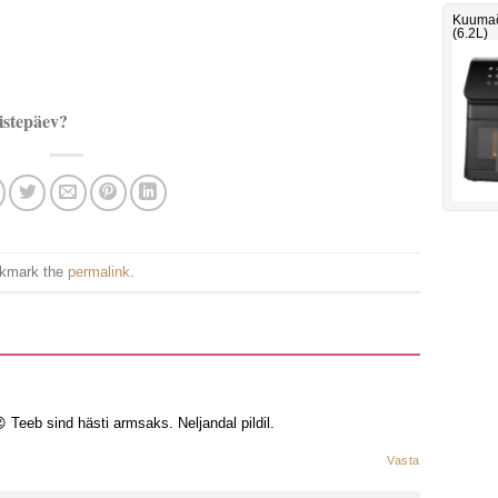
Kuumaõ
(6.2L)
aistepäev?
okmark the
permalink
.
 Teeb sind hästi armsaks. Neljandal pildil.
Vasta