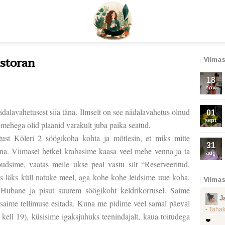
estoran
Viimas
18
nov.
ädalavahetusest siia täna. Ilmselt on see nädalavahetus olnud
01
sept
 mehega olid plaanid varakult juba paika seatud.
tust Köleri 2 söögikoha kohta ja mõtlesin, et miks mitte
31
a. Viimasel hetkel krabasime kaasa veel mehe venna ja ta
aug
õudsime, vaatas meile ukse peal vastu silt “Reserveeritud,
 läks küll natuke meel, aga kohe kohe leidsime uue koha,
Viimas
 Hubane ja pisut suurem söögikoht keldrikorrusel. Saime
J
 saime tellimuse esitada. Kuna me pidime veel samal päeval
-
Tahak
ell 19), küsisime igaksjuhuks teenindajalt, kaua toitudega
❤️