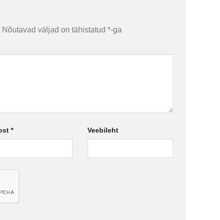
Nõutavad väljad on tähistatud
*
-ga
ost
*
Veebileht