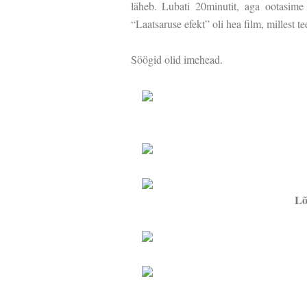
läheb. Lubati 20minutit, aga ootasime
“Laatsaruse efekt” oli hea film, millest t
Söögid olid imehead.
Lõ