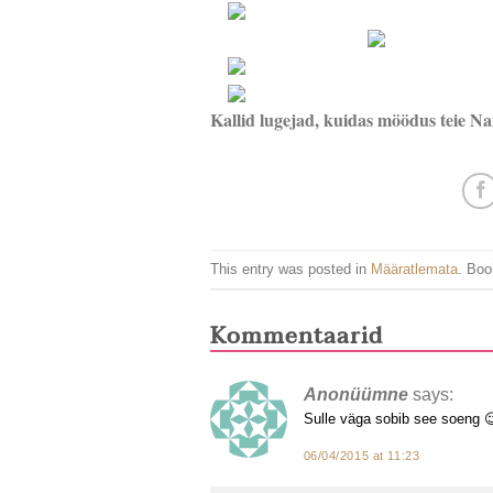
Kallid lugejad, kuidas möödus teie N
This entry was posted in
Määratlemata
. Bo
Kommentaarid
Anonüümne
says:
Sulle väga sobib see soeng 😉
06/04/2015 at 11:23