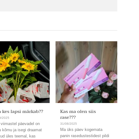
 kes lapsi märkab??
Kas ma olen siis
Ja on
rase???
9/2025
31/08/
 viimastel päevadel on
Läbi. 
31/08/2025
Ma üks päev kogemata
u kõmu ja isegi draamat
Uskum
panin rasedustestidest pildi
tud üles teemal, kas
nämmu