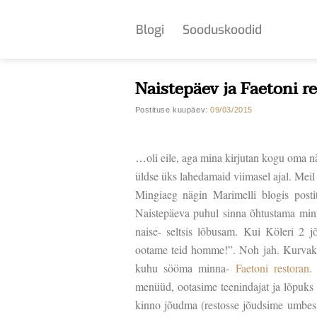
Skip
to
Blogi
Sooduskoodid
content
Naistepäev ja Faetoni r
Postituse kuupäev:
09/03/2015
oli eile, aga mina kirjutan kogu oma n
…
üldse üks lahedamaid viimasel ajal. Meil
Mingiaeg nägin Marimelli blogis posti
Naistepäeva puhul sinna õhtustama minn
naise- seltsis lõbusam. Kui Köleri 2 j
ootame teid homme!”. Noh jah. Kurvaks
kuhu sööma minna-
Faetoni restoran
.
menüüd, ootasime teenindajat ja lõpuks
kinno jõudma (restosse jõudsime umbes k