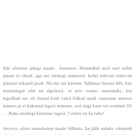
Eile sõitsime jällegi maale.. Ämarisse. Hommikul meil veel sellist
plaani ei olnud, aga me olemegi inimesed, kellel tulevad erinevad
plaanid sekundi pealt. Nii me siis käisime Tallinnas hessist läbi, kus
teenindajad olid nii algelised, et arve osutus suuremaks, kui
tegelikult see oli, lisasid kotti valed friikad (neid vaatasime autosse
minnes ja ei hakanud tagasi minema, sest niigi kaua sai oodatud :D)
… Raha muidugi küsisime tagasi, 3 eurtsi on ka raha!
Anyway,
edasi suundusime maale tšillama. Sai jälle natuke vabamalt