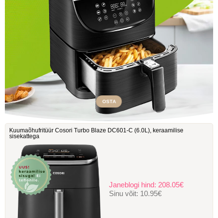
OSTA
Kuumaõhufritüür Cosori Turbo Blaze DC601-C ‎(6.0L), keraamilise
sisekattega
Janeblogi hind:
208.05€
Sinu võit:
10.95€