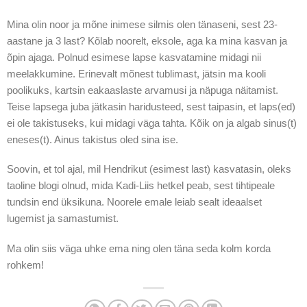
Mina olin noor ja mõne inimese silmis olen tänaseni, sest 23-
aastane ja 3 last? Kõlab noorelt, eksole, aga ka mina kasvan ja
õpin ajaga. Polnud esimese lapse kasvatamine midagi nii
meelakkumine. Erinevalt mõnest tublimast, jätsin ma kooli
poolikuks, kartsin eakaaslaste arvamusi ja näpuga näitamist.
Teise lapsega juba jätkasin haridusteed, sest taipasin, et laps(ed)
ei ole takistuseks, kui midagi väga tahta. Kõik on ja algab sinus(t)
eneses(t). Ainus takistus oled sina ise.
Soovin, et tol ajal, mil Hendrikut (esimest last) kasvatasin, oleks
taoline blogi olnud, mida Kadi-Liis hetkel peab, sest tihtipeale
tundsin end üksikuna. Noorele emale leiab sealt ideaalset
lugemist ja samastumist.
Ma olin siis väga uhke ema ning olen täna seda kolm korda
rohkem!