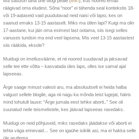
Ma sattusin täna ühe blogi peale (
link!
), kus noored emad
räägivad oma eludest. Sõna “noor” ei tähenda seal kontekstis 18-
või 19-aataseid vaid puudutavad neid naisi või lapsi, kes on
saanud emaks 13-15 aastaselt. Miks ma ütlen lapi? Kuigi ma olin
17-aastane, kui jäin oma esimest last ootama, siis isegi selles
vanuses tundsin ma end veel lapsena. Mis veel 13-15 aastastest
siis rääkida, eksole?
Muidugi on imetlusväärne, et nii noored suudavad ja jaksavad
selle tee ette võtta – kasvatada üles laps, olles ise samal ajal
lapseeas.
Ärge saage minust valesti aru, ma absoluutselt ei heida halba
valgust sellele blogile, aga nii nagu ka mõnda teist lugejat, häiris
mind tohutult lause: “Ärge jumala eest tehke aborti..” See oli
suunatud neile teismelistele, kes jäävad lapseeas rasedaks.
Muidugi on neid põhjuseid, miks rasedaks jäädakse või aborti ei
tehta väga erinevaid… See on igaühe isiklik asi, ma ei hakka selle
üle arutlema.