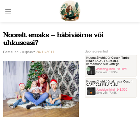
Skip
to
content
Noorelt emaks – häbiväärne või
uhkuseasi?
Sponsoreeritud
Postituse kuupäev:
20/11/2017
Kuumaõhufritüür Cosori Turbo
Blaze DC601-C ‎(6.0L),
keraamilise sisekattega
Janeblogi hind:
208.05€
Sinu võit:
10.95€
Kuumaõhufritüür aknaga Cosori
‎CAF-P652-KEU (6.2L)
Janeblogi hind:
141.55€
Sinu võit:
7.45€