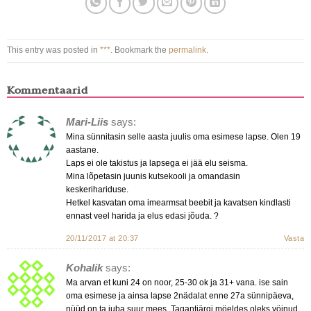
This entry was posted in
***
. Bookmark the
permalink
.
Kommentaarid
Mari-Liis
says:
Mina sünnitasin selle aasta juulis oma esimese lapse. Olen 19
aastane.
Laps ei ole takistus ja lapsega ei jää elu seisma.
Mina lõpetasin juunis kutsekooli ja omandasin
keskerihariduse.
Hetkel kasvatan oma imearmsat beebit ja kavatsen kindlasti
ennast veel harida ja elus edasi jõuda. ?
20/11/2017 at 20:37
Vasta
Kohalik
says:
Ma arvan et kuni 24 on noor, 25-30 ok ja 31+ vana. ise sain
oma esimese ja ainsa lapse 2nädalat enne 27a sünnipäeva,
nüüd on ta juba suur mees. Tagantjärgi möeldes oleks vöinud