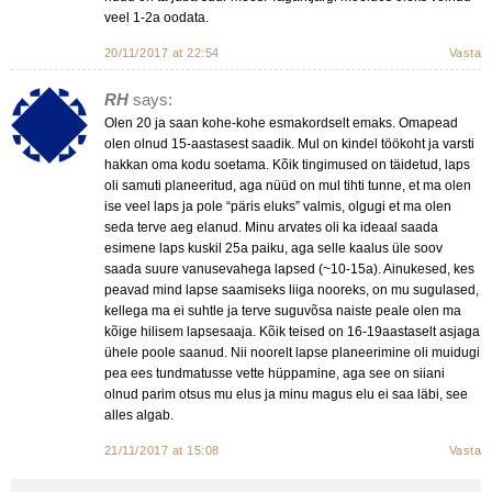
veel 1-2a oodata.
20/11/2017 at 22:54
Vasta
RH
says:
Olen 20 ja saan kohe-kohe esmakordselt emaks. Omapead
olen olnud 15-aastasest saadik. Mul on kindel töökoht ja varsti
hakkan oma kodu soetama. Kõik tingimused on täidetud, laps
oli samuti planeeritud, aga nüüd on mul tihti tunne, et ma olen
ise veel laps ja pole “päris eluks” valmis, olgugi et ma olen
seda terve aeg elanud. Minu arvates oli ka ideaal saada
esimene laps kuskil 25a paiku, aga selle kaalus üle soov
saada suure vanusevahega lapsed (~10-15a). Ainukesed, kes
peavad mind lapse saamiseks liiga nooreks, on mu sugulased,
kellega ma ei suhtle ja terve suguvõsa naiste peale olen ma
kõige hilisem lapsesaaja. Kõik teised on 16-19aastaselt asjaga
ühele poole saanud. Nii noorelt lapse planeerimine oli muidugi
pea ees tundmatusse vette hüppamine, aga see on siiani
olnud parim otsus mu elus ja minu magus elu ei saa läbi, see
alles algab.
21/11/2017 at 15:08
Vasta