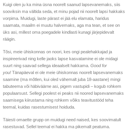
Kuigi olen ju ka mina üsna noorelt saanud lapsevanemaks, siis
sooviksin ma vältida seda, et minu pojad nii noorelt lapsi hakkaks
vorpima. Muidugi, laste pärast ei jää elu elamata, haridus
saamata, maailm ei muutu halvemaks, aga ma tean, et see on
üks asi, millest oma poegadele kindlasti kunagi järjepidevalt
räägin.
Tõsi, meie ühiskonnas on noori, kes ongi pealehakkajad ja
inspireerivad ning kelle jaoks lapse kasvatamine ei ole midagi
suurt ning saavad sellega ideaalselt hakkama.
Good for
you!
Tänapäeval ei ole meie ühiskonnas noorelt lapsevanemaks
saamine (ma mõtlen, kui oled vähemalt juba 18-aastane) mingi
tabuteema või häbiväärne asi, pigem vastupidi – kogub rohkem
populaarsust. Sellegi poolest ei peaks nii noored lapsevanemaks
saamisega kiirustama ning rohkem võiks teavitustööd teha
teemal, kuidas rasestumisest hoiduda.
Täiesti omaette grupp on muidugi need naised, kes soovimatult
rasestuvad. Sellel teemal ei hakka ma pikemalt peatuma.