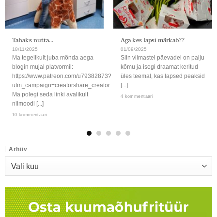
Tahaks nutta…
Aga kes lapsi märkab??
18/11/2025
01/09/2025
Ma tegelikult juba mõnda aega
Siin viimastel päevadel on palju
blogin mujal platvormil:
kõmu ja isegi draamat keritud
https://www.patreon.com/u79382873?
üles teemal, kas lapsed peaksid
utm_campaign=creatorshare_creator
[...]
Ma polegi seda linki avalikult
4 kommentaari
niimoodi [...]
10 kommentaari
Arhiiv
Arhiiv