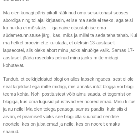
Ma olen kunagi päris pikalt rääkinud oma seisukohast seoses
abordiga ning tol ajal kirjutasin, et ise ma seda ei teeks, aga teisi
ka hukka ei mõistaks – iga naine otsustab ise oma
südametunnistuse järgi, kas, miks ja millal ta seda teha tahab. Kui
ma hetkel proovin ette kujutada, et oleksin 13-aastaselt
lapseootel, siis oleks abort minu jaoks ainuõige valik. Samas 17-
aastaselt jääda rasedaks polnud minu jaoks mitte midagi
kohutavat.
Tundub, et eelkirjeldatud blogi on alles lapsekingades, sest ei ole
seal kirjeldust ega mitte midagi, mis annaks infot blogija või blogi
teema kohta. Noh, postitustest võib aimu saada, et tegemist on
blogiga, kus oma lugusid jutustavad verinoored emad. Minu kiitus
ja au neile! Ma olen teiega peaaegu samas paadis, kuid siiski
arvan, et peamiselt võiks see blogi olla suunatud nendele
noortele, kes on juba emad ja neile, kes on noorelt emaks
saanud.