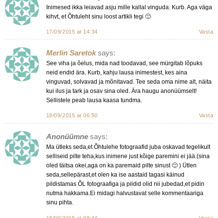
Inimesed ikka leiavad asju mille kallal vinguda. Kurb. Aga väga
kihvt, et Õhtuleht sinu loost artikli tegi 🙂
17/09/2015 at 14:34
Vasta
Merlin Saretok
says:
See viha ja õelus, mida nad toodavad, see mürgitab lõpuks
neid endid ära. Kurb, kahju lausa inimestest, kes aina
vinguvad, solvavad ja mõnitavad. Tee seda oma nime alt, näita
kui ilus ja tark ja osav sina oled. Ära haugu anonüümselt!
Sellistele peab lausa kaasa tundma.
18/09/2015 at 06:50
Vasta
Anonüümne
says:
Ma ütleks seda,et Õhtulehe fotograafid juba oskavad tegelikult
selliseid pilte teha,kus inimene just kõige paremini ei jää.(sina
oled täitsa okei,aga on ka paremaid pilte sinust 🙂 ) Ütlen
seda,sellepärast,et olen ka ise aastaid tagasi käinud
pildistamas ÕL fotograafiga ja pildid olid nii jubedad,et pidin
nutma hakkama.Ei midagi halvustavat selle kommentaariga
sinu pihta.
18/09/2015 at 08:44
Vasta