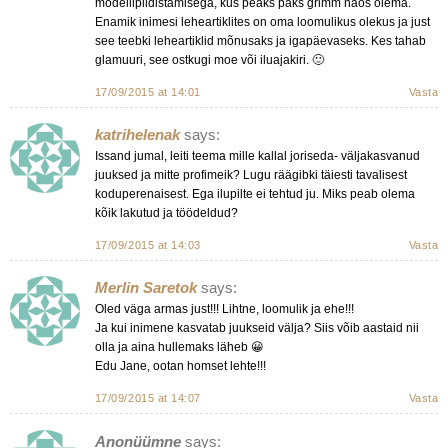
modellipildistamisega, kus peaks paks grimm näos olema.
Enamik inimesi leheartiklites on oma loomulikus olekus ja just
see teebki leheartiklid mõnusaks ja igapäevaseks. Kes tahab
glamuuri, see ostkugi moe või iluajakiri. 🙂
17/09/2015 at 14:01
Vasta
katrihelenak
says:
Issand jumal, leiti teema mille kallal joriseda- väljakasvanud
juuksed ja mitte profimeik? Lugu räägibki täiesti tavalisest
koduperenaisest. Ega ilupilte ei tehtud ju. Miks peab olema
kõik lakutud ja töödeldud?
17/09/2015 at 14:03
Vasta
Merlin Saretok
says:
Oled väga armas just!!! Lihtne, loomulik ja ehe!!!
Ja kui inimene kasvatab juukseid välja? Siis võib aastaid nii
olla ja aina hullemaks läheb 😀
Edu Jane, ootan homset lehte!!!
17/09/2015 at 14:07
Vasta
Anonüümne
says: