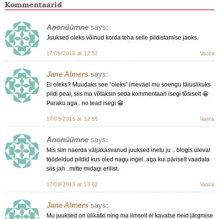
Kommentaarid
Anonüümne
says:
Juuksed oleks võinud korda teha selle pildistamise jaoks.
17/09/2015 at 12:52
Vasta
Jane Almers
says:
Ei oleks? Muudaks see “oleks” imeväel mu soengu täiuslikuks
pildi peal, siis ma võtaksin seda kommentaari isegi tõsiselt 😀
Paraku aga.. no tead isegi 😀
17/09/2015 at 12:55
Vasta
Anonüümne
says:
Mis siin naerda väljakasvanud juuksed inetu ju .. blogis üleval
töödeldud pildid kus oled nagu ingel..aga kui päriselt vaadata
siis jah ..mitte midagi erilist.
17/09/2015 at 13:02
Vasta
Jane Almers
says:
Mu juuksed on ülikatki ning ma ilmselt ei kavatse neid järgmise