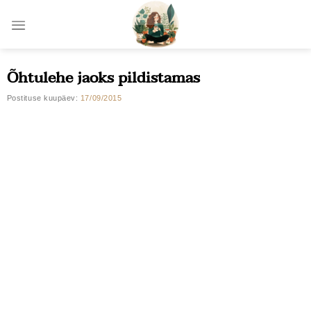
Skip
to
content
Õhtulehe jaoks pildistamas
Postituse kuupäev:
17/09/2015