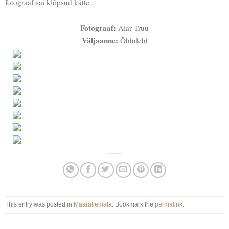
fotograaf sai klõpsud kätte.
Fotograaf:
Alar Truu
Väljaanne:
Õhtuleht
This entry was posted in
Määratlemata
. Bookmark the
permalink
.