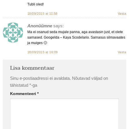
Tubli oled!
18/09/2015 at 11:58
Vasta
Anonüümne
says:
Ma ei osanud seda mujale panna, aga avastasin just, et olete
sarnased. Googelda – Kaya Scodelario. Sarnasus silmavaates
ja muiges 🙂
18/09/2015 at 16:09
Vasta
Lisa kommentaar
Sinu e-postiaadressi ei avaldata.
Nõutavad väljad on
tähistatud
*
-ga
Kommenteeri
*