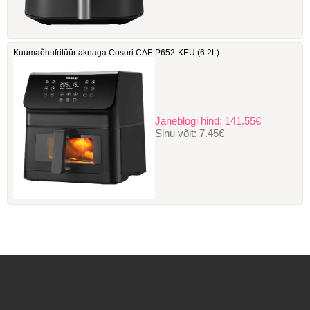
Kuumaõhufritüür aknaga Cosori ‎CAF-P652-KEU (6.2L)
Janeblogi hind:
141.55€
Sinu võit:
7.45€