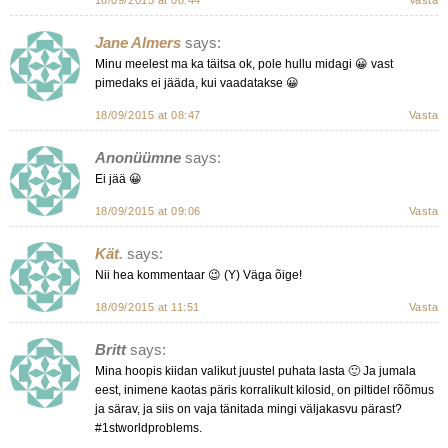
Jane Almers
says:
Minu meelest ma ka täitsa ok, pole hullu midagi 😀 vast
pimedaks ei jääda, kui vaadatakse 😀
18/09/2015 at 08:47
Vasta
Anonüümne
says:
Ei jää 😀
18/09/2015 at 09:06
Vasta
Kät.
says:
Nii hea kommentaar 😉 (Y) Väga õige!
18/09/2015 at 11:51
Vasta
Britt
says:
Mina hoopis kiidan valikut juustel puhata lasta 🙂 Ja jumala
eest, inimene kaotas päris korralikult kilosid, on piltidel rõõmus
ja särav, ja siis on vaja tänitada mingi väljakasvu pärast?
#1stworldproblems.