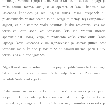
minust ja vanemast pojast tehti. Kui te küsite, miks koos pojaga ja
miks selline teema, siis just sellepärast, et kaalu kaotasin ma
lasteaeda kõndides ja sealt tagasi tulles. Minu ettepanek oli
pildistamiseks vastav teema leida. Kuigi toimetaja tegi ettepaneku
algselt, et pildistamine võiks toimuda kuskil restoranis, kus ma
tervisliku toitu söön või jõusaalis, kus ma proovin mõnda
spordividinat. Tõingi välja, et pildistada võiks vabas õhus, koos
lapsega, keda lasteaeda viisin igapäevaselt ja lasteaia juures, sest
jõusaalis ma ei käinud ja toitumine oli samuti nii-naa, päris 100%
tervislik ta ei olnud igatahes.
Algselt mõtlesin, et võtan noorema poja ka pildistamisele kaasa, aga
tal oli nohu ja ei hakanud teda välja tassima. Pikk maa ju
kõndida/sõita vankriga ka.
Pildistamine ise möödus keeruliselt, sest poja arvas peale paari
klõpsu, et temale aitab ja tema on väsinud nüüd. 😀 Lausa kallas
pisaraid, aga peagi kui lennukit taevas nägi, muutus rõõmsaks ja