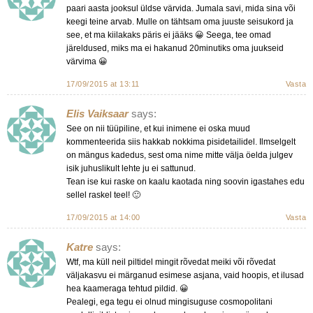
paari aasta jooksul üldse värvida. Jumala savi, mida sina või
keegi teine arvab. Mulle on tähtsam oma juuste seisukord ja
see, et ma kiilakaks päris ei jääks 😀 Seega, tee omad
järeldused, miks ma ei hakanud 20minutiks oma juukseid
värvima 😀
17/09/2015 at 13:11
Vasta
Elis Vaiksaar
says:
See on nii tüüpiline, et kui inimene ei oska muud
kommenteerida siis hakkab nokkima pisidetailidel. Ilmselgelt
on mängus kadedus, sest oma nime mitte välja öelda julgev
isik juhuslikult lehte ju ei sattunud.
Tean ise kui raske on kaalu kaotada ning soovin igastahes edu
sellel raskel teel! 🙂
17/09/2015 at 14:00
Vasta
Katre
says:
Wtf, ma küll neil piltidel mingit rõvedat meiki või rõvedat
väljakasvu ei märganud esimese asjana, vaid hoopis, et ilusad
hea kaameraga tehtud pildid. 😀
Pealegi, ega tegu ei olnud mingisuguse cosmopolitani