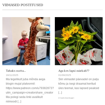
VIIMASED POSTITUSED
Tahaks nutta…
Aga kes lapsi märkab??
18/11/2025
01/09/2025
Ma tegelikult juba mõnda aega
Siin viimastel päevadel on palju
blogin mujal platvormil:
kõmu ja isegi draamat keritud
https://www.patreon.com/u79382873?
üles teemal, kas lapsed peaksid
utm_campaign=creatorshare_creator
[...]
Ma polegi seda linki avalikult
4 kommentaari
niimoodi [...]