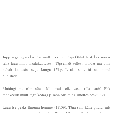
Jupp aega tagasi kirjutas mulle üks toimetaja Õhtulehest, kes soovis
teha lugu minu kaalukaotusest. Täpsemalt sellest, kuidas ma oma
kehalt kaotasin nelja kuuga 15kg. Lisaks soovisid nad mind
pildistada.
Muidugi ma olin nõus. Mis mul selle vastu olla saab? Ehk
motiveerib minu lugu kedagi ja saan olla mingismõttes eeskujuks.
Lugu ise peaks ilmuma homme (18.09). Täna sain kätte pildid, mis