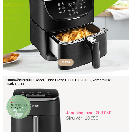
OSTA
Kuumaõhufritüür Cosori Turbo Blaze DC601-C ‎(6.0L), keraamilise
sisekattega
Janeblogi hind:
208.05€
Sinu võit:
10.95€