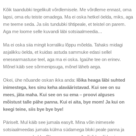
Kõik taandubki tegelikult võrdlemisele. Me võrdleme ennast, oma
lapsi, oma elu teiste omadega. Ma ei oska hetkel öelda, miks, aga
me teeme seda. Ja siis tundubki tihtipeale, et teistel on parem.
Aga me loome selle kuvandi läbi sotsiaalmeedia…
Ma ei oska siia mingit korraliku lõppu mõelda. Tahaks midagi
asjalikku öelda, et kuidas astuda sammuke edasi sellel
enesearmastuse teel, aga ma ei oska. Igaühe tee on erinev.
Mõnel käib see sõrmenipsuga, mõnel läheb aega.
Okei, ühe nõuande oskan ikka anda:
lõika heaga läbi suhted
inimestega, kes sinu keha alavääristavad. Kui see on su
mees, jäta maha. Kui see on su ema – proovi alguses
mõistust talle pähe panna. Kui ei aita, bye mom! Ja kui on
keegi teine, siis bye bye bye!
Päriselt. Mul käib see jumala easylt. Mina võin inimesele
sotsiaalmeedas jumala külma südamega bloki peale panna ja