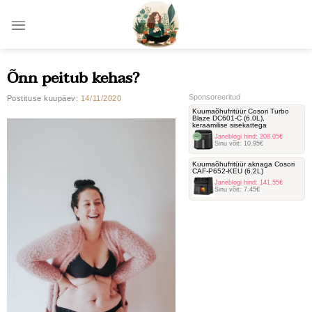
Skip
to
content
Õnn peitub kehas?
Sponsoreeritud
Postituse kuupäev:
14/11/2020
Kuumaõhufritüür Cosori Turbo
Blaze DC601-C ‎(6.0L),
keraamilise sisekattega
Janeblogi hind:
208.05€
Sinu võit:
10.95€
Kuumaõhufritüür aknaga Cosori
‎CAF-P652-KEU (6.2L)
Janeblogi hind:
141.55€
Sinu võit:
7.45€