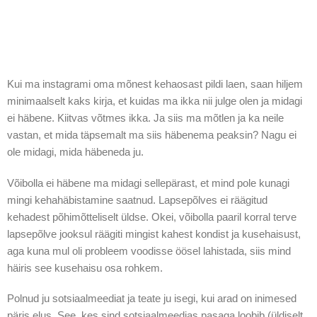
Kui ma instagrami oma mõnest kehaosast pildi laen, saan hiljem
minimaalselt kaks kirja, et kuidas ma ikka nii julge olen ja midagi
ei häbene. Kiitvas võtmes ikka. Ja siis ma mõtlen ja ka neile
vastan, et mida täpsemalt ma siis häbenema peaksin? Nagu ei
ole midagi, mida häbeneda ju.
Võibolla ei häbene ma midagi sellepärast, et mind pole kunagi
mingi kehahäbistamine saatnud. Lapsepõlves ei räägitud
kehadest põhimõtteliselt üldse. Okei, võibolla paaril korral terve
lapsepõlve jooksul räägiti mingist kahest kondist ja kusehaisust,
aga kuna mul oli probleem voodisse öösel lahistada, siis mind
häiris see kusehaisu osa rohkem.
Polnud ju sotsiaalmeediat ja teate ju isegi, kui arad on inimesed
päris elus. See, kes sind sotsiaalmeedias pasaga loobib (üldiselt