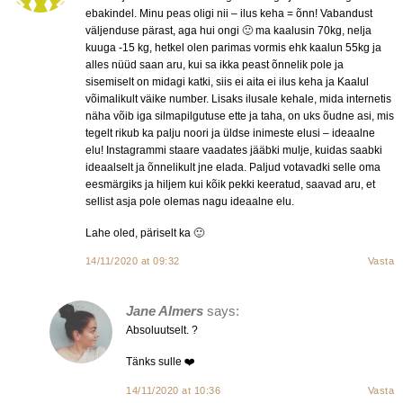
ebakindel. Minu peas oligi nii – ilus keha = õnn! Vabandust
väljenduse pärast, aga hui ongi 🙂 ma kaalusin 70kg, nelja
kuuga -15 kg, hetkel olen parimas vormis ehk kaalun 55kg ja
alles nüüd saan aru, kui sa ikka peast õnnelik pole ja
sisemiselt on midagi katki, siis ei aita ei ilus keha ja Kaalul
võimalikult väike number. Lisaks ilusale kehale, mida internetis
näha võib iga silmapilgutuse ette ja taha, on uks õudne asi, mis
tegelt rikub ka palju noori ja üldse inimeste elusi – ideaalne
elu! Instagrammi staare vaadates jääbki mulje, kuidas saabki
ideaalselt ja õnnelikult jne elada. Paljud votavadki selle oma
eesmärgiks ja hiljem kui kõik pekki keeratud, saavad aru, et
sellist asja pole olemas nagu ideaalne elu.
Lahe oled, päriselt ka 🙂
14/11/2020 at 09:32
Vasta
Jane Almers
says:
Absoluutselt. ?
Tänks sulle ❤️
14/11/2020 at 10:36
Vasta