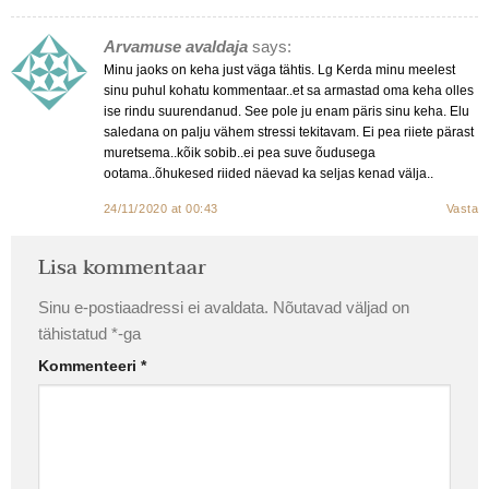
Arvamuse avaldaja
says:
Minu jaoks on keha just väga tähtis. Lg Kerda minu meelest
sinu puhul kohatu kommentaar..et sa armastad oma keha olles
ise rindu suurendanud. See pole ju enam päris sinu keha. Elu
saledana on palju vähem stressi tekitavam. Ei pea riiete pärast
muretsema..kõik sobib..ei pea suve õudusega
ootama..õhukesed riided näevad ka seljas kenad välja..
24/11/2020 at 00:43
Vasta
Lisa kommentaar
Sinu e-postiaadressi ei avaldata.
Nõutavad väljad on
tähistatud
*
-ga
Kommenteeri
*