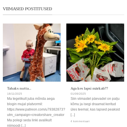
VIIMASED POSTITUSED
Tahaks nutta…
Aga kes lapsi märkab??
18/11/2025
01/09/2025
Ma tegelikult juba mõnda aega
Siin viimastel päevadel on palju
blogin mujal platvormil:
kõmu ja isegi draamat keritud
https://www.patreon.com/u79382873?
üles teemal, kas lapsed peaksid
utm_campaign=creatorshare_creator
[...]
Ma polegi seda linki avalikult
4 kommentaari
niimoodi [...]