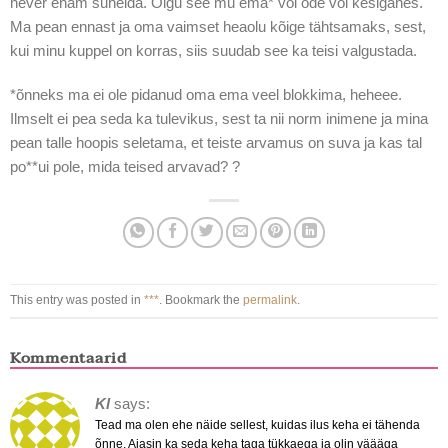
never enam suhelda. Olgu see mu ema* või õde või kesiganes.
Ma pean ennast ja oma vaimset heaolu kõige tähtsamaks, sest,
kui minu kuppel on korras, siis suudab see ka teisi valgustada.
*õnneks ma ei ole pidanud oma ema veel blokkima, heheee.
Ilmselt ei pea seda ka tulevikus, sest ta nii norm inimene ja mina
pean talle hoopis seletama, et teiste arvamus on suva ja kas tal
po**ui pole, mida teised arvavad? ?
This entry was posted in
***
. Bookmark the
permalink
.
Kommentaarid
Kl
says:
Tead ma olen ehe näide sellest, kuidas ilus keha ei tähenda
õnne. Ajasin ka seda keha taga tükkaega ja olin väääga