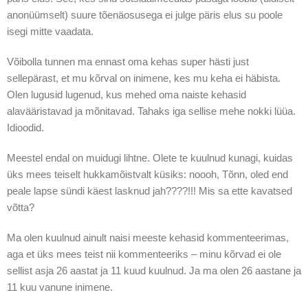
anonüümselt) suure tõenäosusega ei julge päris elus su poole
isegi mitte vaadata.
Võibolla tunnen ma ennast oma kehas super hästi just
sellepärast, et mu kõrval on inimene, kes mu keha ei häbista.
Olen lugusid lugenud, kus mehed oma naiste kehasid
alavääristavad ja mõnitavad. Tahaks iga sellise mehe nokki lüüa.
Idioodid.
Meestel endal on muidugi lihtne. Olete te kuulnud kunagi, kuidas
üks mees teiselt hukkamõistvalt küsiks: noooh, Tõnn, oled end
peale lapse sündi käest lasknud jah????!!! Mis sa ette kavatsed
võtta?
Ma olen kuulnud ainult naisi meeste kehasid kommenteerimas,
aga et üks mees teist nii kommenteeriks – minu kõrvad ei ole
sellist asja 26 aastat ja 11 kuud kuulnud. Ja ma olen 26 aastane ja
11 kuu vanune inimene.