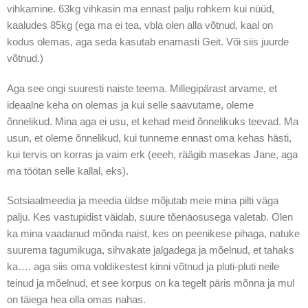
vihkamine. 63kg vihkasin ma ennast palju rohkem kui nüüd,
kaaludes 85kg (ega ma ei tea, vbla olen alla võtnud, kaal on
kodus olemas, aga seda kasutab enamasti Geit. Või siis juurde
võtnud.)
Aga see ongi suuresti naiste teema. Millegipärast arvame, et
ideaalne keha on olemas ja kui selle saavutame, oleme
õnnelikud. Mina aga ei usu, et kehad meid õnnelikuks teevad. Ma
usun, et oleme õnnelikud, kui tunneme ennast oma kehas hästi,
kui tervis on korras ja vaim erk (eeeh, räägib masekas Jane, aga
ma töötan selle kallal, eks).
Sotsiaalmeedia ja meedia üldse mõjutab meie mina pilti väga
palju. Kes vastupidist väidab, suure tõenäosusega valetab. Olen
ka mina vaadanud mõnda naist, kes on peenikese pihaga, natuke
suurema tagumikuga, sihvakate jalgadega ja mõelnud, et tahaks
ka…. aga siis oma voldikestest kinni võtnud ja pluti-pluti neile
teinud ja mõelnud, et see korpus on ka tegelt päris mõnna ja mul
on täiega hea olla omas nahas.