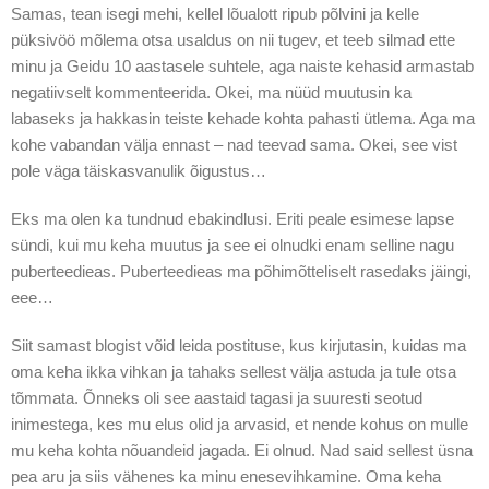
Samas, tean isegi mehi, kellel lõualott ripub põlvini ja kelle
püksivöö mõlema otsa usaldus on nii tugev, et teeb silmad ette
minu ja Geidu 10 aastasele suhtele, aga naiste kehasid armastab
negatiivselt kommenteerida. Okei, ma nüüd muutusin ka
labaseks ja hakkasin teiste kehade kohta pahasti ütlema. Aga ma
kohe vabandan välja ennast – nad teevad sama. Okei, see vist
pole väga täiskasvanulik õigustus…
Eks ma olen ka tundnud ebakindlusi. Eriti peale esimese lapse
sündi, kui mu keha muutus ja see ei olnudki enam selline nagu
puberteedieas. Puberteedieas ma põhimõtteliselt rasedaks jäingi,
eee…
Siit samast blogist võid leida postituse, kus kirjutasin, kuidas ma
oma keha ikka vihkan ja tahaks sellest välja astuda ja tule otsa
tõmmata. Õnneks oli see aastaid tagasi ja suuresti seotud
inimestega, kes mu elus olid ja arvasid, et nende kohus on mulle
mu keha kohta nõuandeid jagada. Ei olnud. Nad said sellest üsna
pea aru ja siis vähenes ka minu enesevihkamine. Oma keha