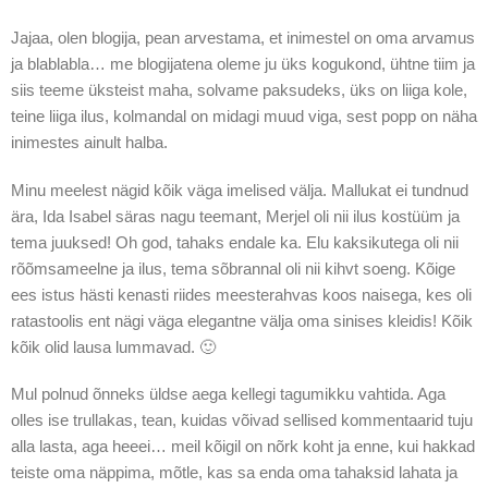
Jajaa, olen blogija, pean arvestama, et inimestel on oma arvamus
ja blablabla… me blogijatena oleme ju üks kogukond, ühtne tiim ja
siis teeme üksteist maha, solvame paksudeks, üks on liiga kole,
teine liiga ilus, kolmandal on midagi muud viga, sest popp on näha
inimestes ainult halba.
Minu meelest nägid kõik väga imelised välja. Mallukat ei tundnud
ära, Ida Isabel säras nagu teemant, Merjel oli nii ilus kostüüm ja
tema juuksed! Oh god, tahaks endale ka. Elu kaksikutega oli nii
rõõmsameelne ja ilus, tema sõbrannal oli nii kihvt soeng. Kõige
ees istus hästi kenasti riides meesterahvas koos naisega, kes oli
ratastoolis ent nägi väga elegantne välja oma sinises kleidis! Kõik
kõik olid lausa lummavad. 🙂
Mul polnud õnneks üldse aega kellegi tagumikku vahtida. Aga
olles ise trullakas, tean, kuidas võivad sellised kommentaarid tuju
alla lasta, aga heeei… meil kõigil on nõrk koht ja enne, kui hakkad
teiste oma näppima, mõtle, kas sa enda oma tahaksid lahata ja