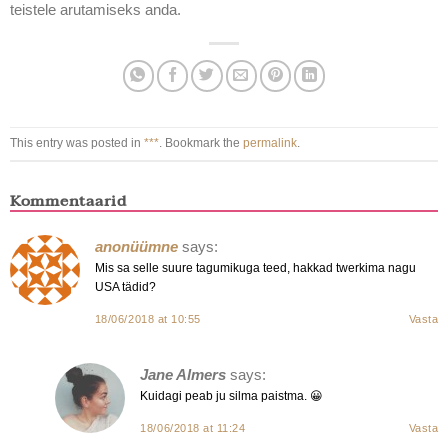
teistele arutamiseks anda.
This entry was posted in
***
. Bookmark the
permalink
.
Kommentaarid
anonüümne
says:
Mis sa selle suure tagumikuga teed, hakkad twerkima nagu
USA tädid?
18/06/2018 at 10:55
Vasta
Jane Almers
says:
Kuidagi peab ju silma paistma. 😀
18/06/2018 at 11:24
Vasta