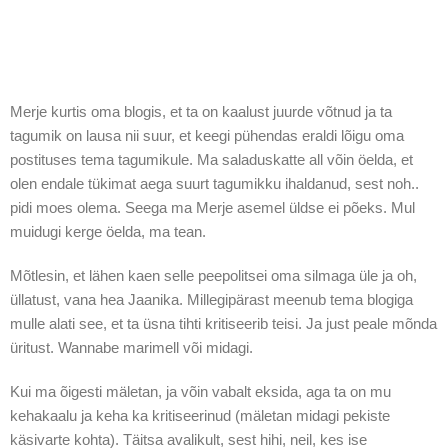
Merje kurtis oma blogis, et ta on kaalust juurde võtnud ja ta
tagumik on lausa nii suur, et keegi pühendas eraldi lõigu oma
postituses tema tagumikule. Ma saladuskatte all võin öelda, et
olen endale tükimat aega suurt tagumikku ihaldanud, sest noh..
pidi moes olema. Seega ma Merje asemel üldse ei põeks. Mul
muidugi kerge öelda, ma tean.
Mõtlesin, et lähen kaen selle peepolitsei oma silmaga üle ja oh,
üllatust, vana hea Jaanika. Millegipärast meenub tema blogiga
mulle alati see, et ta üsna tihti kritiseerib teisi. Ja just peale mõnda
üritust. Wannabe marimell või midagi.
Kui ma õigesti mäletan, ja võin vabalt eksida, aga ta on mu
kehakaalu ja keha ka kritiseerinud (mäletan midagi pekiste
käsivarte kohta). Täitsa avalikult, sest hihi, neil, kes ise