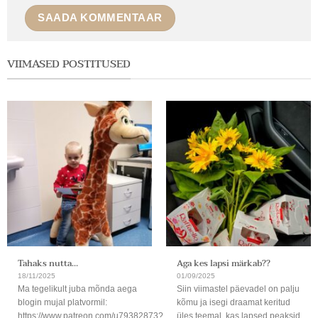
VIIMASED POSTITUSED
Tahaks nutta…
Aga kes lapsi märkab??
18/11/2025
01/09/2025
Ma tegelikult juba mõnda aega
Siin viimastel päevadel on palju
blogin mujal platvormil:
kõmu ja isegi draamat keritud
https://www.patreon.com/u79382873?
üles teemal, kas lapsed peaksid