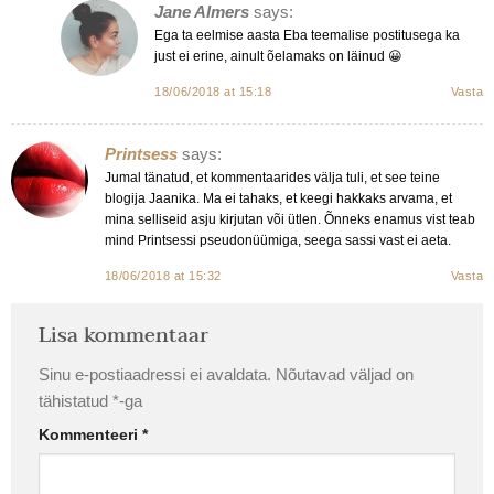
Jane Almers
says:
Ega ta eelmise aasta Eba teemalise postitusega ka
just ei erine, ainult õelamaks on läinud 😀
18/06/2018 at 15:18
Vasta
Printsess
says:
Jumal tänatud, et kommentaarides välja tuli, et see teine
blogija Jaanika. Ma ei tahaks, et keegi hakkaks arvama, et
mina selliseid asju kirjutan või ütlen. Õnneks enamus vist teab
mind Printsessi pseudonüümiga, seega sassi vast ei aeta.
18/06/2018 at 15:32
Vasta
Lisa kommentaar
Sinu e-postiaadressi ei avaldata.
Nõutavad väljad on
tähistatud
*
-ga
Kommenteeri
*