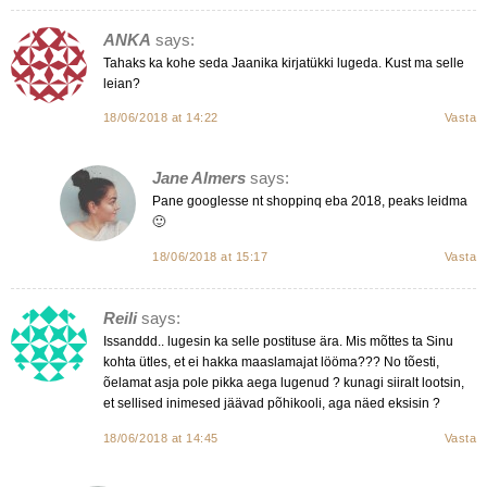
ANKA
says:
Tahaks ka kohe seda Jaanika kirjatükki lugeda. Kust ma selle
leian?
18/06/2018 at 14:22
Vasta
Jane Almers
says:
Pane googlesse nt shoppinq eba 2018, peaks leidma
🙂
18/06/2018 at 15:17
Vasta
Reili
says:
Issanddd.. lugesin ka selle postituse ära. Mis mõttes ta Sinu
kohta ütles, et ei hakka maaslamajat lööma??? No tõesti,
õelamat asja pole pikka aega lugenud ? kunagi siiralt lootsin,
et sellised inimesed jäävad põhikooli, aga näed eksisin ?
18/06/2018 at 14:45
Vasta