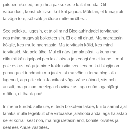
piitspeenikesed, on ju hea paksukeste kallal norida. Oih,
vabandust, konstruktiivset kriitikat jagada. Mäletan, et kunagi oli
ta väga tore, sõbralik ja üldse mitte nii ülbe…
See selleks.. lugesin, et ta oli mind Blogiauhindadel tervitanud,
aga mina mugavalt boikoteerisin. Ei ole nii olnud. Ma naeratasin
kõigile, kes mulle naeratasid. Ma tervitasin kõiki, kes mind
tervitasid. Ma pole ülbe. Mul oli närv jumala püsti ja kuna ma
niikuinii käin igalpool pea laiali otsas ja kedagi ära ei tunne – mul
pole oskust nägu ja nime kokku viia, veel enam, kui blogija on
peaaegu et tundmatu mu jaoks, st ma võin ju tema blogi olla
lugenud, aga pilte olen Jaanikast väga vähe näinud, siis noh,
ausalt, ma polnud meelega ebaviisakas, aga nüüd tagantjärgi
mõtlen, et thank god!
Inimene kurdab selle üle, et teda boikoteeritakse, kui ta samal ajal
tahaks mulle tegelikult ühe virtuaalse jalahoobi anda, aga halastab
sellel korral, sest noh, ma niigi ületasin end, kohale loivates ja
seal ees Anule vastates.