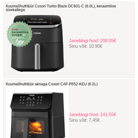
Kuumaõhufritüür Cosori Turbo Blaze DC601-C ‎(6.0L), keraamilise
sisekattega
Janeblogi hind:
208.05€
Sinu võit:
10.95€
Kuumaõhufritüür aknaga Cosori ‎CAF-P652-KEU (6.2L)
Janeblogi hind:
141.55€
Sinu võit:
7.45€