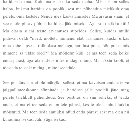
hariduseta ema. Kuid ma ei tee ka seda maha. Mis siis on selles
halba, kui mu haridus on poolik, sest ma pühendun täielikult oma
perele, oma lastele? Nende üles kasvatamisele? Ma arvasin siiani, et
see ei ole piisav põhjus hariduse jätkamiseks. Aga vot on ikka küll!
Ma elasin siiani teiste arvamuses supeldes. Selles, kuidas mulle
pidevalt öeldi “näed, mõttetu inimene, elab lasnamäel kuskil urkas
oma kahe lapse ja rullnokast mehega, haridust pole, tööd pole.. mis
inimene sa üldse oled?” Ma mõtlesin küll, et ma teen seda kõike
enda pärast, aga alateadvus ütles midagi muud. Ma läksin kooli, et
tõestada teistele midagi, mitte iseendale.
See postitus siin ei ole märgiks sellest, et ma kavatsen endale terve
jalgpallimeeskonna sünnitada ja hariduse jälle pooleli jätte ning
perele täielikult pühenduda. See postitus on siin selleks, et teada
anda, et ma ei tee seda enam teie pärast, kes te olete mind hukka
mõistnud. Ma teen seda ainuüksi nüüd enda pärast, sest ma olen nii
kuradima isekas. Jah, väga isekas.