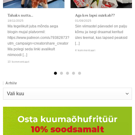
Tahaks nutta…
Aga kes lapsi märkab??
18/11/2025
01/09/2025
Ma tegelikult juba mõnda aega
Siin viimastel päevadel on palju
blogin mujal platvormil:
kõmu ja isegi draamat keritud
https://www.patreon.com/u79382873?
üles teemal, kas lapsed peaksid
utm_campaign=creatorshare_creator
[...]
Ma polegi seda linki avalikult
4 kommentaari
niimoodi [...]
10 kommentaari
Arhiiv
Arhiiv