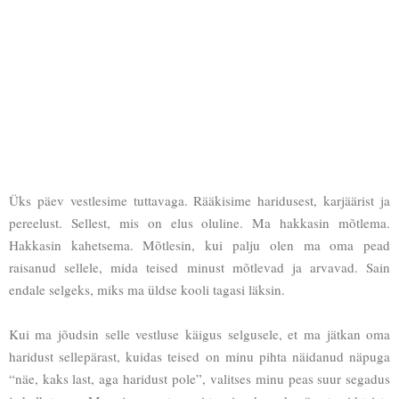
Üks päev vestlesime tuttavaga. Rääkisime haridusest, karjäärist ja
pereelust. Sellest, mis on elus oluline. Ma hakkasin mõtlema.
Hakkasin kahetsema. Mõtlesin, kui palju olen ma oma pead
raisanud sellele, mida teised minust mõtlevad ja arvavad. Sain
endale selgeks, miks ma üldse kooli tagasi läksin.
Kui ma jõudsin selle vestluse käigus selgusele, et ma jätkan oma
haridust sellepärast, kuidas teised on minu pihta näidanud näpuga
“näe, kaks last, aga haridust pole”, valitses minu peas suur segadus