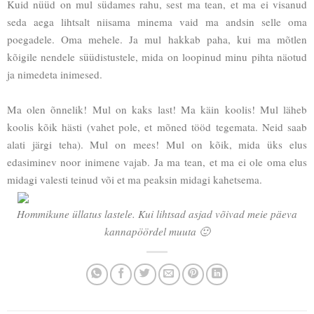
Kuid nüüd on mul südames rahu, sest ma tean, et ma ei visanud
seda aega lihtsalt niisama minema vaid ma andsin selle oma
poegadele. Oma mehele. Ja mul hakkab paha, kui ma mõtlen
kõigile nendele süüdistustele, mida on loopinud minu pihta näotud
ja nimedeta inimesed.
Ma olen õnnelik! Mul on kaks last! Ma käin koolis! Mul läheb
koolis kõik hästi (vahet pole, et mõned tööd tegemata. Neid saab
alati järgi teha). Mul on mees! Mul on kõik, mida üks elus
edasiminev noor inimene vajab. Ja ma tean, et ma ei ole oma elus
midagi valesti teinud või et ma peaksin midagi kahetsema.
Hommikune üllatus lastele. Kui lihtsad asjad võivad meie päeva
kannapöördel muuta 🙂