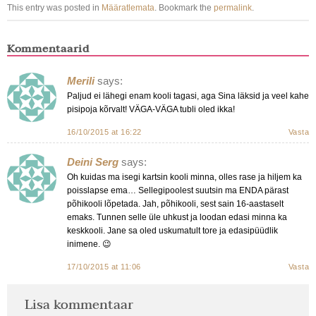
This entry was posted in
Määratlemata
. Bookmark the
permalink
.
Kommentaarid
Merili
says:
Paljud ei lähegi enam kooli tagasi, aga Sina läksid ja veel kahe
pisipoja kõrvalt! VÄGA-VÄGA tubli oled ikka!
16/10/2015 at 16:22
Vasta
Deini Serg
says:
Oh kuidas ma isegi kartsin kooli minna, olles rase ja hiljem ka
poisslapse ema… Sellegipoolest suutsin ma ENDA pärast
põhikooli lõpetada. Jah, põhikooli, sest sain 16-aastaselt
emaks. Tunnen selle üle uhkust ja loodan edasi minna ka
keskkooli. Jane sa oled uskumatult tore ja edasipüüdlik
inimene. 😉
17/10/2015 at 11:06
Vasta
Lisa kommentaar