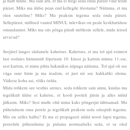
ja halb tunne. Ma sain aru, et ma ei teegi seda enda pärast vaid teiste
pärast. Miks ma üldse pean end kellegile tõestama? Näitama, et ma
olen suuteline? Miks? Ma peaksin tegema seda enda pärast.
Sellepärast, millised vaated MINUL tulevikus on peale keskhariduse
omandamist. Miks ma siis põrgu päralt mõtlesin sellele, mida teised
arvavad?
Seejärel langes südamele kahetsus. Kahetsus, et ma tol ajal esimest
last oodates hirmunult lõpetasin 10. klassi ja kartsin minna 11-sse,
sest kartsin, et minu pihta hakatakse näpuga näitama. Tol ajal oli see
väga suur hirm ja ma teadsin, et just nii see hakkabki olema.
Väikese koha asi, võiks öelda.
Mida rohkem see vestlus arenes, seda rohkem sain aimu, kuidas ma
tegelikult üldse ei kahetse, et kooli pooleli jätsin ja alles nüüd
jätkasin. Miks? Sest mulle olid minu kaks põngerjat tähtsamad. Ma
pühendusin oma perele ja tegelikult peaksin seda edaspidi tegema.
Mis on selles halba? Ei ma ei propageeri nüüd noori lapsi tegema,
pereelule pühenduma ja pidama normaalseks seda, et sa oled