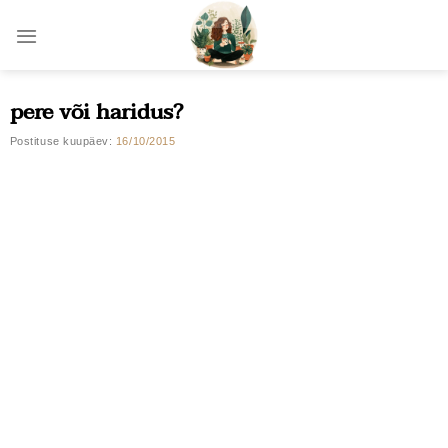
Skip
to
content
pere või haridus?
Postituse kuupäev:
16/10/2015