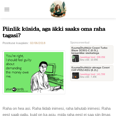
Skip
to
content
Piinlik küsida, aga äkki saaks oma raha
tagasi?
Sponsoreeritud
Postituse kuupäev:
02/06/2018
Kuumaõhufritüür Cosori Turbo
Blaze DC601-C ‎(6.0L),
keraamilise sisekattega
Janeblogi hind:
208.05€
Sinu võit:
10.95€
Kuumaõhufritüür aknaga Cosori
‎CAF-P652-KEU (6.2L)
Janeblogi hind:
141.55€
Sinu võit:
7.45€
Raha on hea asi. Raha liidab inimesi, raha lahutab inimesi. Raha
eest saab palju, kuid on ka asju, mida raha eest ei saa siin ilmas