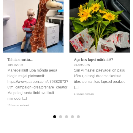
Tahaks nutta…
Aga kes lapsi märkab??
18/11/2025
01/09/2025
Ma tegelikult juba mõnda aega
Siin viimastel päevadel on palju
blogin mujal platvormil:
kõmu ja isegi draamat keritud
https://www.patreon.com/u79382873?
üles teemal, kas lapsed peaksid
utm_campaign=creatorshare_creator
[...]
Ma polegi seda linki avalikult
4 kommentaari
niimoodi [...]
10 kommentaari