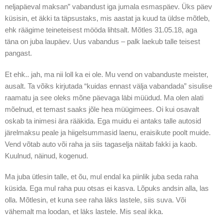
neljapäeval maksan” vabandust iga jumala esmaspäev. Üks päev
küsisin, et äkki ta täpsustaks, mis aastat ja kuud ta üldse mõtleb,
ehk räägime teineteisest mööda lihtsalt. Mõtles 31.05.18, aga
täna on juba laupäev. Uus vabandus – palk laekub talle teisest
pangast.
Et ehk.. jah, ma nii loll ka ei ole. Mu vend on vabanduste meister,
ausalt. Ta võiks kirjutada “kuidas ennast välja vabandada” sisulise
raamatu ja see oleks mõne päevaga läbi müüdud. Ma olen alati
mõelnud, et temast saaks jõle hea müügimees. Oi kui osavalt
oskab ta inimesi ära rääkida. Ega muidu ei antaks talle autosid
järelmaksu peale ja hiigelsummasid laenu, eraisikute poolt muide.
Vend võtab auto või raha ja siis tagaselja näitab fakki ja kaob.
Kuulnud, näinud, kogenud.
Ma juba ütlesin talle, et õu, mul endal ka piinlik juba seda raha
küsida. Ega mul raha puu otsas ei kasva. Lõpuks andsin alla, las
olla. Mõtlesin, et kuna see raha läks lastele, siis suva. Või
vähemalt ma loodan, et läks lastele. Mis seal ikka.