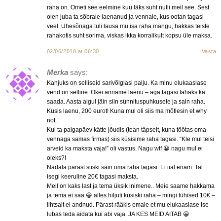
raha on. Ometi see eelmine kuu läks suht nulli meil see. Sest
olen juba ta sõbrale laenanud ja vennale, kus ootan tagasi
veel. Ühesõnaga tuli lausa mu isa raha mängu, hakkas teiste
rahakotis suht sorima, viskas ikka korralikult kopsu üle maksa.
02/06/2018 at 06:30
Vasta
Merka
says:
Kahjuks on selliseid sarivõlglasi palju. Ka minu elukaaslase
vend on selline. Okei anname laenu – aga tagasi tahaks ka
saada. Aasta algul jäin siin sünnituspuhkusele ja sain raha.
Küsis laenu, 200 eurot! Kuna mul oli siis ma mõtlesin et why
not.
Kui ta palgapäev kätte jõudis (tean täpselt, kuna töötas oma
vennaga samas firmas) siis küsisime raha tagasi. “Kle mul teisi
arveid ka maksta vaja!” oli vastus. Nagu wtf 😀 nagu mul ei
oleks?!
Nädala pärast siiski sain oma raha tagasi. Ei iial enam. Tal
isegi keeruline 20€ tagasi maksta.
Meil on kaks last ja tema üksik inimene.. Meie saame hakkama
ja tema ei saa 😀 alles hiljuti küsiski raha – mingi tühised 10€ –
lihtsalt ei andnud. Pärast rääkis emale et mu elukaaslase ise
lubas teda aidata kui abi vaja. JA KES MEID AITAB 😀