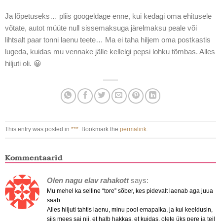
Ja lõpetuseks… pliis googeldage enne, kui kedagi oma ehitusele
võtate, autot müüte null sissemaksuga järelmaksu peale või
lihtsalt paar tonni laenu teete… Ma ei taha hiljem oma postkastis
lugeda, kuidas mu vennake jälle kellelgi pepsi lohku tõmbas. Alles
hiljuti oli. 😀
This entry was posted in
***
. Bookmark the
permalink
.
Kommentaarid
Olen nagu elav rahakott
says:
Mu mehel ka selline “tore” sõber, kes pidevalt laenab aga juua
saab.
Alles hiljuti tahtis laenu, minu pool emapalka, ja kui keeldusin,
siis mees sai nii, et halb hakkas, et kuidas, olete üks pere ja teil