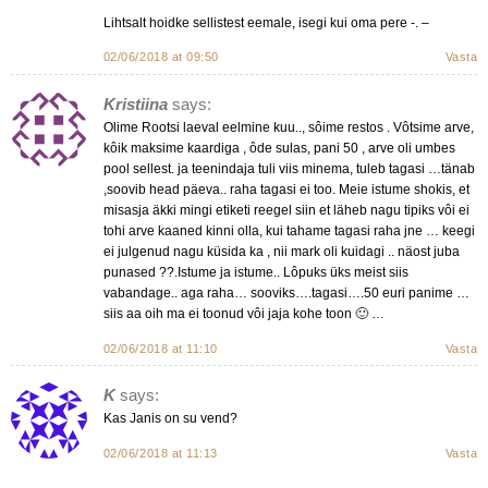
Lihtsalt hoidke sellistest eemale, isegi kui oma pere -. –
02/06/2018 at 09:50
Vasta
Kristiina
says:
Olime Rootsi laeval eelmine kuu.., sôime restos . Vôtsime arve,
kôik maksime kaardiga , ôde sulas, pani 50 , arve oli umbes
pool sellest. ja teenindaja tuli viis minema, tuleb tagasi …tänab
,soovib head päeva.. raha tagasi ei too. Meie istume shokis, et
misasja äkki mingi etiketi reegel siin et läheb nagu tipiks vôi ei
tohi arve kaaned kinni olla, kui tahame tagasi raha jne … keegi
ei julgenud nagu küsida ka , nii mark oli kuidagi .. näost juba
punased ??.Istume ja istume.. Lôpuks üks meist siis
vabandage.. aga raha… sooviks….tagasi….50 euri panime …
siis aa oih ma ei toonud vôi jaja kohe toon 🙂 …
02/06/2018 at 11:10
Vasta
K
says:
Kas Janis on su vend?
02/06/2018 at 11:13
Vasta