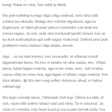
keegi. Raha on raha. See tuleb ja läheb.
Ma pole kellelegi kunagi väga võlgu andnud, sest raha võib
suhted ära rikkuda. Midagi olen mõnele tilgutanud, aga ka
tingimusel, et hiljemalt paari päeva möödudes see leiab tee
minuni tagasi. Ja noh, neile olen korduvalt laentši teinud, kes on
ka ilusti kokkulepitud ajal selle tagasi maksnud. Sellisel juhul pole
probleemi semu hädast välja aidata, eksole.
Aga… on ka neid inimesi, kes arvavadki, et võtavad minult
tagastamata laenu. No kes ei tahaks nii raha saada, eks. Võtad
laenu, lubad tagasi maksta, aga ei tee seda, sest.. noh ei taha.
Laenu võtta on maru hea, aga tagasi ei tahaks nagu maksta. Kes
ikka tahaks. 😀 Ma olen isegi selles olukorras olnud, ei hakka
valetamagi.
Ma tegin vennale laenu. Tähendab Geit tegi. Ütlesin ka talle, et
noh, nüüd võid sellest rahast vaid und näha. Ta ei uskunud. Ja
nüüd on möödas mitu head kuud ja ma kuulen temalt seda “ma