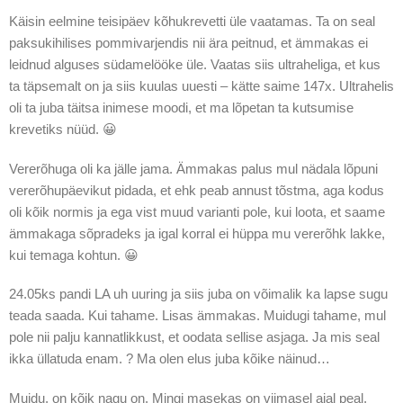
Käisin eelmine teisipäev kõhukrevetti üle vaatamas. Ta on seal
paksukihilises pommivarjendis nii ära peitnud, et ämmakas ei
leidnud alguses südamelööke üle. Vaatas siis ultraheliga, et kus
ta täpsemalt on ja siis kuulas uuesti – kätte saime 147x. Ultrahelis
oli ta juba täitsa inimese moodi, et ma lõpetan ta kutsumise
krevetiks nüüd. 😀
Vererõhuga oli ka jälle jama. Ämmakas palus mul nädala lõpuni
vererõhupäevikut pidada, et ehk peab annust tõstma, aga kodus
oli kõik normis ja ega vist muud varianti pole, kui loota, et saame
ämmakaga sõpradeks ja igal korral ei hüppa mu vererõhk lakke,
kui temaga kohtun. 😀
24.05ks pandi LA uh uuring ja siis juba on võimalik ka lapse sugu
teada saada. Kui tahame. Lisas ämmakas. Muidugi tahame, mul
pole nii palju kannatlikkust, et oodata sellise asjaga. Ja mis seal
ikka üllatuda enam. ? Ma olen elus juba kõike näinud…
Muidu, on kõik nagu on. Mingi masekas on viimasel ajal peal,