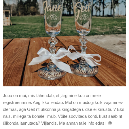
Juba on mai, mis tähendab, et järgmine kuu on meie
registreerimine. Aeg ikka lendab. Mul on muidugi kõik vajaminev
olemas, aga Geit nt ülikonna ja kingadega üldse ei kiirusta. ? Eks
näis, millega ta kohale ilmub. Võite soovitada kohti, kust saab nt
ülikonda laenutada? Viljandis. Ma annan talle info edasi. 😀