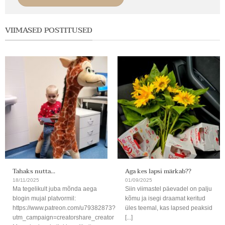
VIIMASED POSTITUSED
Tahaks nutta…
Aga kes lapsi märkab??
18/11/2025
01/09/2025
Ma tegelikult juba mõnda aega
Siin viimastel päevadel on palju
blogin mujal platvormil:
kõmu ja isegi draamat keritud
https://www.patreon.com/u79382873?
üles teemal, kas lapsed peaksid
utm_campaign=creatorshare_creator
[...]