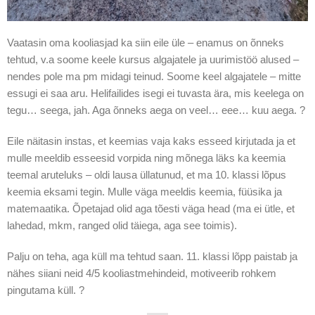
Vaatasin oma kooliasjad ka siin eile üle – enamus on õnneks
tehtud, v.a soome keele kursus algajatele ja uurimistöö alused –
nendes pole ma pm midagi teinud. Soome keel algajatele – mitte
essugi ei saa aru. Helifailides isegi ei tuvasta ära, mis keelega on
tegu… seega, jah. Aga õnneks aega on veel… eee… kuu aega. ?
Eile näitasin instas, et keemias vaja kaks esseed kirjutada ja et
mulle meeldib esseesid vorpida ning mõnega läks ka keemia
teemal aruteluks – oldi lausa üllatunud, et ma 10. klassi lõpus
keemia eksami tegin. Mulle väga meeldis keemia, füüsika ja
matemaatika. Õpetajad olid aga tõesti väga head (ma ei ütle, et
lahedad, mkm, ranged olid täiega, aga see toimis).
Palju on teha, aga küll ma tehtud saan. 11. klassi lõpp paistab ja
nähes siiani neid 4/5 kooliastmehindeid, motiveerib rohkem
pingutama küll. ?