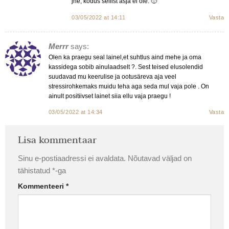
jne, kodus sellist asja ei ole. 🙂
03/05/2022 at 14:11
Vasta
Merrr
says:
Olen ka praegu seal lainel,et suhtlus aind mehe ja oma
kassidega sobib ainulaadselt ?. Sest teised elusolendid
suudavad mu keerulise ja ootusäreva aja veel
stressirohkemaks muidu teha aga seda mul vaja pole . On
ainult positiivset lainet siia ellu vaja praegu !
03/05/2022 at 14:34
Vasta
Lisa kommentaar
Sinu e-postiaadressi ei avaldata.
Nõutavad väljad on
tähistatud
*
-ga
Kommenteeri
*