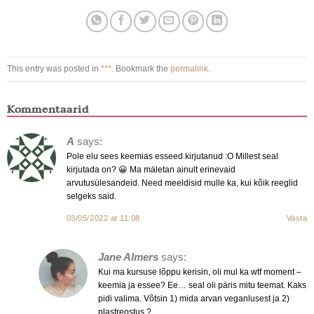
This entry was posted in
***
. Bookmark the
permalink
.
Kommentaarid
A
says:
Pole elu sees keemias esseed kirjutanud :O Millest seal
kirjutada on? 😀 Ma mäletan ainult erinevaid
arvutusülesandeid. Need meeldisid mulle ka, kui kõik reeglid
selgeks said.
03/05/2022 at 11:08
Vasta
Jane Almers
says:
Kui ma kursuse lõppu kerisin, oli mul ka wtf moment –
keemia ja essee? Ee… seal oli päris mitu teemat. Kaks
pidi valima. Võtsin 1) mida arvan veganlusest ja 2)
plastreostus ?