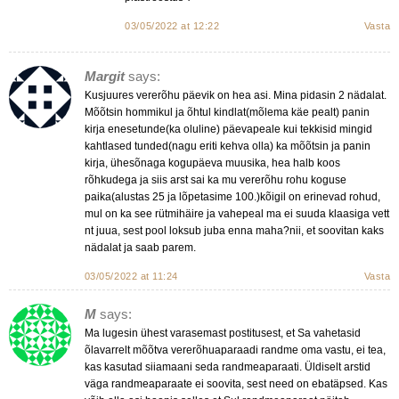
03/05/2022 at 12:22
Vasta
Margit
says:
Kusjuures vererõhu päevik on hea asi. Mina pidasin 2 nädalat.
Mõõtsin hommikul ja õhtul kindlat(mõlema käe pealt) panin
kirja enesetunde(ka oluline) päevapeale kui tekkisid mingid
kahtlased tunded(nagu eriti kehva olla) ka mõõtsin ja panin
kirja, ühesõnaga kogupäeva muusika, hea halb koos
rõhkudega ja siis arst sai ka mu vererõhu rohu koguse
paika(alustas 25 ja lõpetasime 100.)kõigil on erinevad rohud,
mul on ka see rütmihäire ja vahepeal ma ei suuda klaasiga vett
nt juua, sest pool loksub juba enna maha?nii, et soovitan kaks
nädalat ja saab parem.
03/05/2022 at 11:24
Vasta
M
says:
Ma lugesin ühest varasemast postitusest, et Sa vahetasid
õlavarrelt mõõtva vererõhuaparaadi randme oma vastu, ei tea,
kas kasutad siiamaani seda randmeaparaati. Üldiselt arstid
väga randmeaparaate ei soovita, sest need on ebatäpsed. Kas