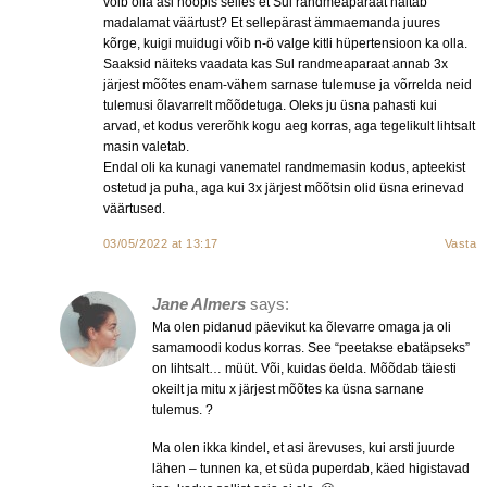
võib olla asi hoopis selles et Sul randmeaparaat näitab
madalamat väärtust? Et sellepärast ämmaemanda juures
kõrge, kuigi muidugi võib n-ö valge kitli hüpertensioon ka olla.
Saaksid näiteks vaadata kas Sul randmeaparaat annab 3x
järjest mõõtes enam-vähem sarnase tulemuse ja võrrelda neid
tulemusi õlavarrelt mõõdetuga. Oleks ju üsna pahasti kui
arvad, et kodus vererõhk kogu aeg korras, aga tegelikult lihtsalt
masin valetab.
Endal oli ka kunagi vanematel randmemasin kodus, apteekist
ostetud ja puha, aga kui 3x järjest mõõtsin olid üsna erinevad
väärtused.
03/05/2022 at 13:17
Vasta
Jane Almers
says:
Ma olen pidanud päevikut ka õlevarre omaga ja oli
samamoodi kodus korras. See “peetakse ebatäpseks”
on lihtsalt… müüt. Või, kuidas öelda. Mõõdab täiesti
okeilt ja mitu x järjest mõõtes ka üsna sarnane
tulemus. ?
Ma olen ikka kindel, et asi ärevuses, kui arsti juurde
lähen – tunnen ka, et süda puperdab, käed higistavad