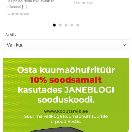
Ma polegi seda linki avalikult
4 kommentaari
niimoodi [...]
10 kommentaari
Arhiiv
Arhiiv