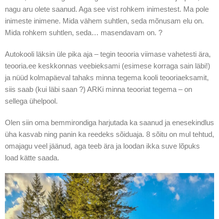
nagu aru olete saanud. Aga see vist rohkem inimestest. Ma pole
inimeste inimene. Mida vähem suhtlen, seda mõnusam elu on.
Mida rohkem suhtlen, seda… masendavam on. ?
Autokooli läksin üle pika aja – tegin teooria viimase vahetesti ära,
teooria.ee keskkonnas veebieksami (esimese korraga sain läbi!)
ja nüüd kolmapäeval tahaks minna tegema kooli teooriaeksamit,
siis saab (kui läbi saan ?) ARKi minna teooriat tegema – on
sellega ühelpool.
Olen siin oma bemmirondiga harjutada ka saanud ja enesekindlus
üha kasvab ning panin ka reedeks sõiduaja. 8 sõitu on mul tehtud,
omajagu veel jäänud, aga teeb ära ja loodan ikka suve lõpuks
load kätte saada.