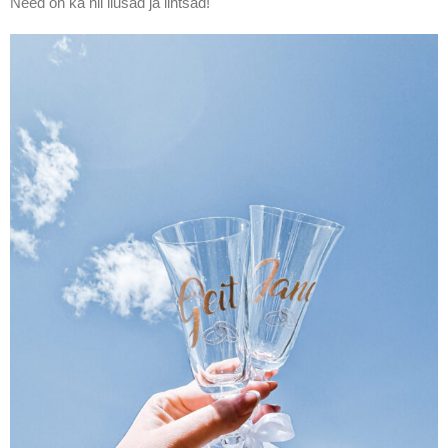
Need on ka nii ilusad ja lihtsad!