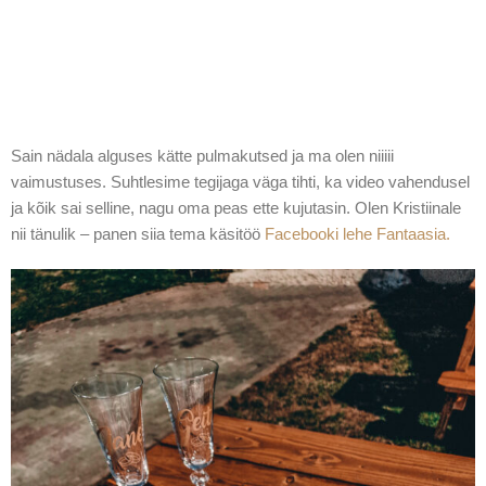
Sain nädala alguses kätte pulmakutsed ja ma olen niiiii
vaimustuses. Suhtlesime tegijaga väga tihti, ka video vahendusel
ja kõik sai selline, nagu oma peas ette kujutasin. Olen Kristiinale
nii tänulik – panen siia tema käsitöö
Facebooki lehe Fantaasia.