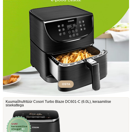
OSTA
Kuumaõhufritüür Cosori Turbo Blaze DC601-C ‎(6.0L), keraamilise
sisekattega