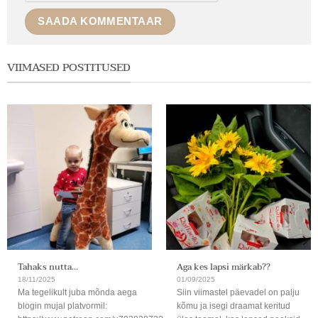
VIIMASED POSTITUSED
Tahaks nutta…
Aga kes lapsi märkab??
18/11/2025
01/09/2025
Ma tegelikult juba mõnda aega
Siin viimastel päevadel on palju
blogin mujal platvormil:
kõmu ja isegi draamat keritud