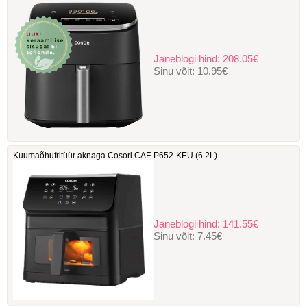
Janeblogi hind:
208.05€
Sinu võit:
10.95€
Kuumaõhufritüür aknaga Cosori ‎CAF-P652-KEU (6.2L)
Janeblogi hind:
141.55€
Sinu võit:
7.45€