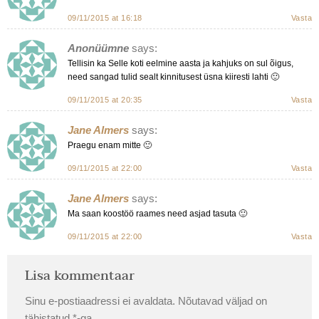
09/11/2015 at 16:18
Vasta
Anonüümne
says:
Tellisin ka Selle koti eelmine aasta ja kahjuks on sul õigus,
need sangad tulid sealt kinnitusest üsna kiiresti lahti 🙂
09/11/2015 at 20:35
Vasta
Jane Almers
says:
Praegu enam mitte 🙂
09/11/2015 at 22:00
Vasta
Jane Almers
says:
Ma saan koostöö raames need asjad tasuta 🙂
09/11/2015 at 22:00
Vasta
Lisa kommentaar
Sinu e-postiaadressi ei avaldata.
Nõutavad väljad on
tähistatud
*
-ga