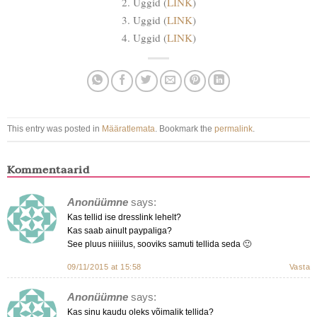
2. Uggid (
LINK
)
3. Uggid (
LINK
)
4. Uggid (
LINK
)
This entry was posted in
Määratlemata
. Bookmark the
permalink
.
Kommentaarid
Anonüümne
says:
Kas tellid ise dresslink lehelt?
Kas saab ainult paypaliga?
See pluus niiiilus, sooviks samuti tellida seda 🙂
09/11/2015 at 15:58
Vasta
Anonüümne
says:
Kas sinu kaudu oleks võimalik tellida?