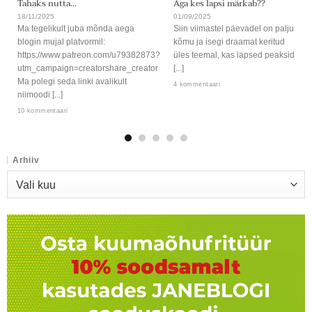
Tahaks nutta…
Aga kes lapsi märkab??
18/11/2025
01/09/2025
Ma tegelikult juba mõnda aega
Siin viimastel päevadel on palju
blogin mujal platvormil:
kõmu ja isegi draamat keritud
https://www.patreon.com/u79382873?
üles teemal, kas lapsed peaksid
utm_campaign=creatorshare_creator
[...]
Ma polegi seda linki avalikult
4 kommentaari
niimoodi [...]
10 kommentaari
Arhiiv
Arhiiv