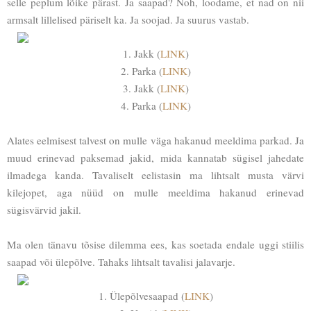
selle peplum lõike pärast. Ja saapad? Noh, loodame, et nad on nii
armsalt lillelised päriselt ka. Ja soojad. Ja suurus vastab.
1. Jakk (
LINK
)
2. Parka (
LINK
)
3. Jakk (
LINK
)
4. Parka (
LINK
)
Alates eelmisest talvest on mulle väga hakanud meeldima parkad. Ja
muud erinevad paksemad jakid, mida kannatab sügisel jahedate
ilmadega kanda. Tavaliselt eelistasin ma lihtsalt musta värvi
kilejopet, aga nüüd on mulle meeldima hakanud erinevad
sügisvärvid jakil.
Ma olen tänavu tõsise dilemma ees, kas soetada endale uggi stiilis
saapad või ülepõlve. Tahaks lihtsalt tavalisi jalavarje.
1. Ülepõlvesaapad (
LINK
)