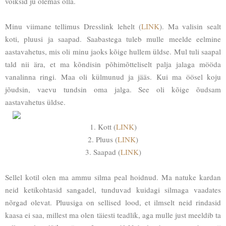
võiksid ju olemas olla.
Minu viimane tellimus Dresslink lehelt (
LINK
). Ma valisin sealt
koti, pluusi ja saapad. Saabastega tuleb mulle meelde eelmine
aastavahetus, mis oli minu jaoks kõige hullem üldse. Mul tuli saapal
tald nii ära, et ma kõndisin põhimõtteliselt palja jalaga mööda
vanalinna ringi. Maa oli külmunud ja jääs. Kui ma öösel koju
jõudsin, vaevu tundsin oma jalga. See oli kõige õudsam
aastavahetus üldse.
1. Kott (
LINK
)
2. Pluus (
LINK
)
3. Saapad (
LINK
)
Sellel kotil olen ma ammu silma peal hoidnud. Ma natuke kardan
neid ketikohtasid sangadel, tunduvad kuidagi silmaga vaadates
nõrgad olevat. Pluusiga on sellised lood, et ilmselt neid rindasid
kaasa ei saa, millest ma olen täiesti teadlik, aga mulle just meeldib ta