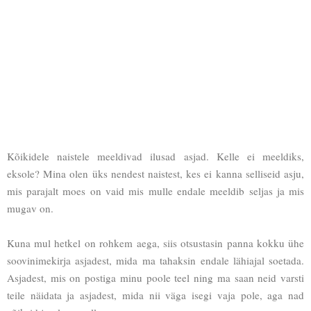
Kõikidele naistele meeldivad ilusad asjad. Kelle ei meeldiks,
eksole? Mina olen üks nendest naistest, kes ei kanna selliseid asju,
mis parajalt moes on vaid mis mulle endale meeldib seljas ja mis
mugav on.
Kuna mul hetkel on rohkem aega, siis otsustasin panna kokku ühe
soovinimekirja asjadest, mida ma tahaksin endale lähiajal soetada.
Asjadest, mis on postiga minu poole teel ning ma saan neid varsti
teile näidata ja asjadest, mida nii väga isegi vaja pole, aga nad