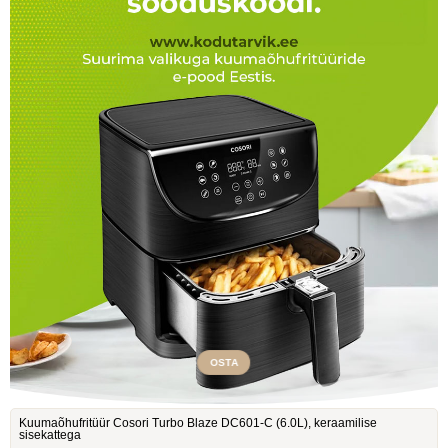
OSTA
Kuumaõhufritüür Cosori Turbo Blaze DC601-C ‎(6.0L), keraamilise
sisekattega