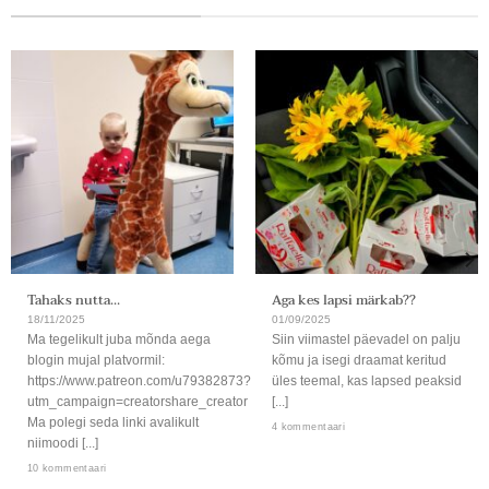
Tahaks nutta…
Aga kes lapsi märkab??
18/11/2025
01/09/2025
Ma tegelikult juba mõnda aega
Siin viimastel päevadel on palju
blogin mujal platvormil:
kõmu ja isegi draamat keritud
https://www.patreon.com/u79382873?
üles teemal, kas lapsed peaksid
utm_campaign=creatorshare_creator
[...]
Ma polegi seda linki avalikult
4 kommentaari
niimoodi [...]
10 kommentaari