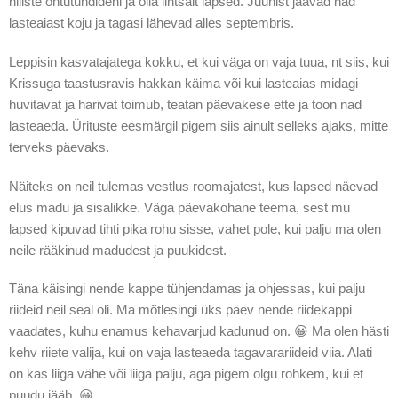
hiliste õhtutundideni ja olla lihtsalt lapsed. Juunist jäävad nad
lasteaiast koju ja tagasi lähevad alles septembris.
Leppisin kasvatajatega kokku, et kui väga on vaja tuua, nt siis, kui
Krissuga taastusravis hakkan käima või kui lasteaias midagi
huvitavat ja harivat toimub, teatan päevakese ette ja toon nad
lasteaeda. Ürituste eesmärgil pigem siis ainult selleks ajaks, mitte
terveks päevaks.
Näiteks on neil tulemas vestlus roomajatest, kus lapsed näevad
elus madu ja sisalikke. Väga päevakohane teema, sest mu
lapsed kipuvad tihti pika rohu sisse, vahet pole, kui palju ma olen
neile rääkinud madudest ja puukidest.
Täna käisingi nende kappe tühjendamas ja ohjessas, kui palju
riideid neil seal oli. Ma mõtlesingi üks päev nende riidekappi
vaadates, kuhu enamus kehavarjud kadunud on. 😀 Ma olen hästi
kehv riiete valija, kui on vaja lasteaeda tagavarariideid viia. Alati
on kas liiga vähe või liiga palju, aga pigem olgu rohkem, kui et
puudu jääb. 😀