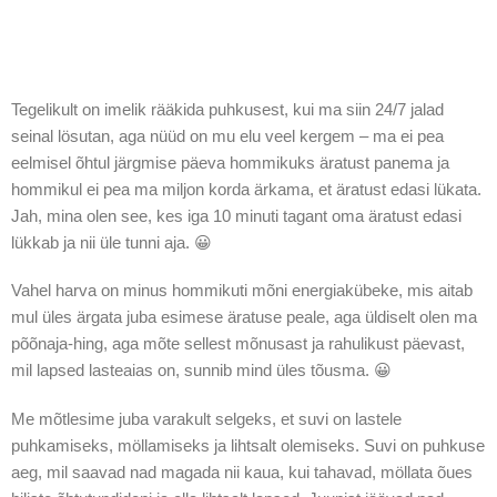
Tegelikult on imelik rääkida puhkusest, kui ma siin 24/7 jalad
seinal lösutan, aga nüüd on mu elu veel kergem – ma ei pea
eelmisel õhtul järgmise päeva hommikuks äratust panema ja
hommikul ei pea ma miljon korda ärkama, et äratust edasi lükata.
Jah, mina olen see, kes iga 10 minuti tagant oma äratust edasi
lükkab ja nii üle tunni aja. 😀
Vahel harva on minus hommikuti mõni energiakübeke, mis aitab
mul üles ärgata juba esimese äratuse peale, aga üldiselt olen ma
põõnaja-hing, aga mõte sellest mõnusast ja rahulikust päevast,
mil lapsed lasteaias on, sunnib mind üles tõusma. 😀
Me mõtlesime juba varakult selgeks, et suvi on lastele
puhkamiseks, möllamiseks ja lihtsalt olemiseks. Suvi on puhkuse
aeg, mil saavad nad magada nii kaua, kui tahavad, möllata õues