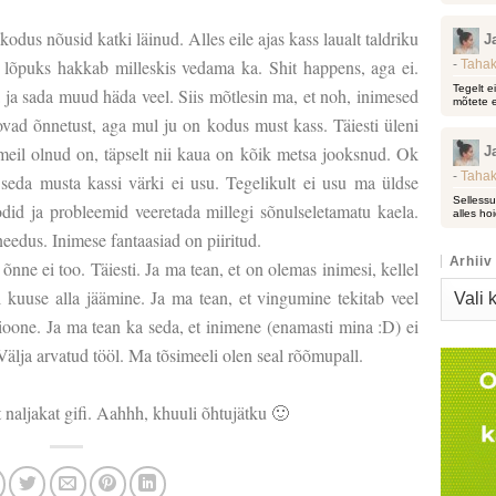
 kodus nõusid katki läinud. Alles eile ajas kass laualt taldriku
J
lõpuks hakkab milleskis vedama ka. Shit happens, aga ei.
-
Tahak
Tegelt e
a sada muud häda veel. Siis mõtlesin ma, et noh, inimesed
mõtete e
vad õnnetust, aga mul ju on kodus must kass. Täiesti üleni
 meil olnud on, täpselt nii kaua on kõik metsa jooksnud. Ok
J
-
Tahak
 seda musta kassi värki ei usu. Tegelikult ei usu ma üldse
Sellessu
did ja probleemid veeretada millegi sõnulseletamatu kaela.
alles hoi
 needus. Inimese fantaasiad on piiritud.
Arhiiv
õnne ei too. Täiesti. Ja ma tean, et on olemas inimesi, kellel
Arhiiv
 kuuse alla jäämine. Ja ma tean, et vingumine tekitab veel
oone. Ja ma tean ka seda, et inimene (enamasti mina :D) ei
älja arvatud tööl. Ma tõsimeeli olen seal rõõmupall.
it naljakat gifi. Aahhh, khuuli õhtujätku 🙂