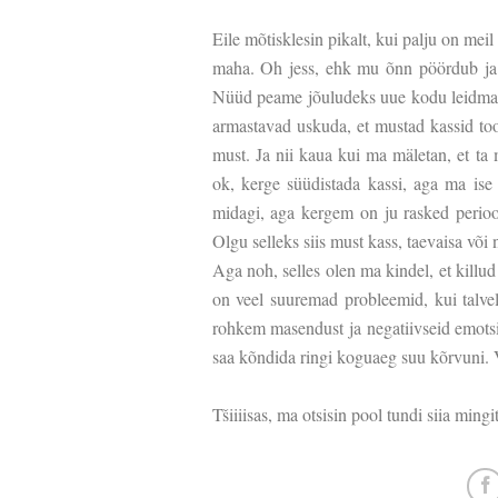
Eile mõtisklesin pikalt, kui palju on meil
maha. Oh jess, ehk mu õnn pöördub ja 
Nüüd peame jõuludeks uue kodu leidma j
armastavad uskuda, et mustad kassid too
must. Ja nii kaua kui ma mäletan, et ta
ok, kerge süüdistada kassi, aga ma ise
midagi, aga kergem on ju rasked perioo
Olgu selleks siis must kass, taevaisa või
Aga noh, selles olen ma kindel, et killud 
on veel suuremad probleemid, kui talvel
rohkem masendust ja negatiivseid emotsi
saa kõndida ringi koguaeg suu kõrvuni. V
Tšiiiisas, ma otsisin pool tundi siia ming