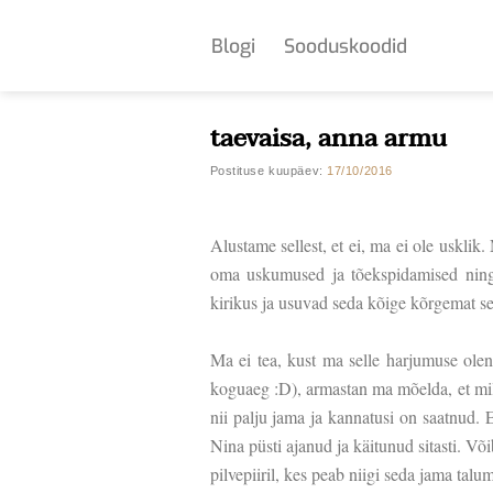
Skip
to
Blogi
Sooduskoodid
content
taevaisa, anna armu
Postituse kuupäev:
17/10/2016
Alustame sellest, et ei, ma ei ole usklik.
oma uskumused ja tõekspidamised ning 
kirikus ja usuvad seda kõige kõrgemat sea
Ma ei tea, kust ma selle harjumuse olen
koguaeg :D), armastan ma mõelda, et mill
nii palju jama ja kannatusi on saatnud. 
Nina püsti ajanud ja käitunud sitasti. V
pilvepiiril, kes peab niigi seda jama tal