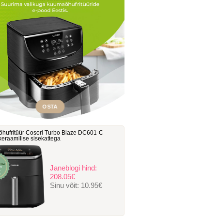
OSTA
hufritüür Cosori Turbo Blaze DC601-C
, keraamilise sisekattega
Janeblogi hind:
208.05€
Sinu võit:
10.95€