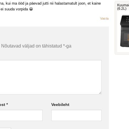
ma, kui ma ööd ja päevad jutti nii halastamatult joon, et kaine
Kuumaõ
(6.2L)
 ei suuda vorpida 😀
Vasta
Nõutavad väljad on tähistatud
*
-ga
ost
*
Veebileht