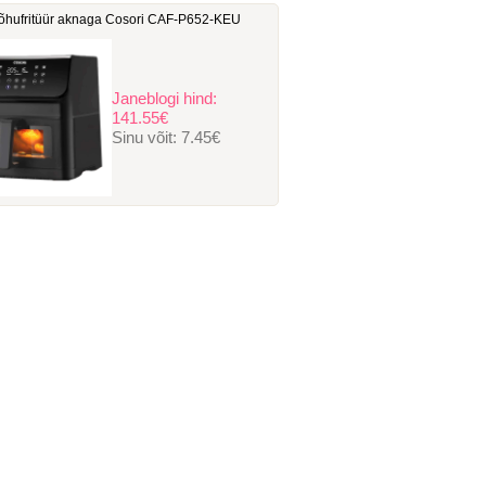
hufritüür aknaga Cosori ‎CAF-P652-KEU
Janeblogi hind:
141.55€
Sinu võit:
7.45€