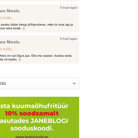
9 kuud tagasi
ane Merela
s nutta…
i peaks üldse keegi põhjendama, miks ta oma aja ja
est raha küsib. :)
9 kuud tagasi
ane Merela
s nutta…
htes on sul õigus jaa. Eks ma vaatan, kuidas seda
da nii saaks. :)