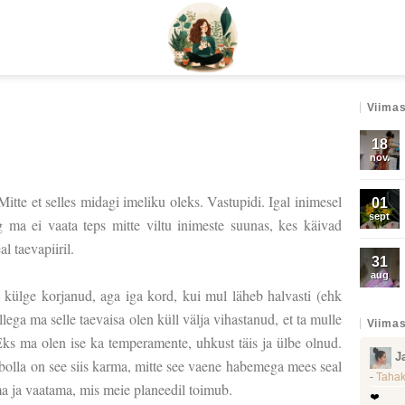
Viimas
18
nov.
 Mitte et selles midagi imeliku oleks. Vastupidi. Igal inimesel
01
sept
ma ei vaata teps mitte viltu inimeste suunas, kes käivad
l taevapiiril.
31
aug
 külge korjanud, aga iga kord, kui mul läheb halvasti (ehk
ega ma selle taevaisa olen küll välja vihastanud, et ta mulle
Viimas
Eks ma olen ise ka temperamente, uhkust täis ja ülbe olnud.
J
õibolla on see siis karma, mitte see vaene habemega mees seal
-
Tahak
uma ja vaatama, mis meie planeedil toimub.
❤️