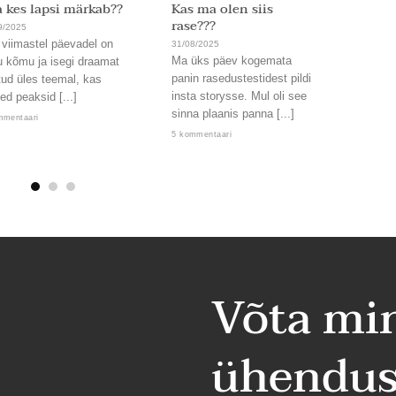
 kes lapsi märkab??
Kas ma olen siis
Ja on
rase???
9/2025
31/08/
 viimastel päevadel on
Läbi. 
31/08/2025
Ma üks päev kogemata
u kõmu ja isegi draamat
Uskum
panin rasedustestidest pildi
tud üles teemal, kas
nämmu
insta storysse. Mul oli see
ed peaksid [...]
kord,
sinna plaanis panna [...]
lendab
mmentaari
5 kommentaari
2 komm
Võta mi
ühendus