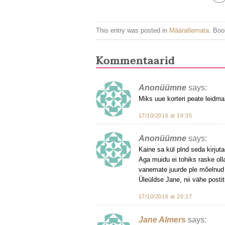
This entry was posted in
Määratlemata
. Bo
Kommentaarid
Anonüümne
says:
Miks uue korteri peate leidma
17/10/2016 at 19:35
Anonüümne
says:
Kaine sa kül plnd seda kirjuta
Aga muidu ei tohiks raske olla
vanemate juurde ple mõelnud k
Üleüldse Jane, nii vähe postit
17/10/2016 at 20:17
Jane Almers
says: