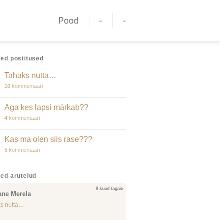
Pood
-
-
ed postitused
Tahaks nutta…
10
kommentaari
Aga kes lapsi märkab??
4
kommentaari
Kas ma olen siis rase???
5
kommentaari
ed arutelud
9 kuud tagasi
ane Merela
s nutta…