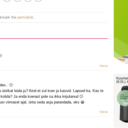
okmark the
permalink
.
?
Vasta
Kuumaõ
‎(6.0L)
des.. 🙂
 üürikat leida ju? Aind et sul koer ja kassid. Lapsed ka. Kas te
olida? Ja enda koerast pole sa ikka kirjutanud 🙁
usi viimasel ajal, ürita seda asja parandada, eks 😀
Vasta