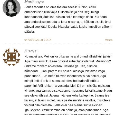
Marit
says:
Selles teoorias on oma tõetera sees küll. Noh, et kui
erimeelsused ikka välja tülitsetakse ja ehk isegi mingi
lahenduseni jõutakse, siis on selle teemaga finito. Kui seda
aga enda sisse koguda ja teha niisama, et kõik on ok, siis ühel
päeval see katel lõpuks ikka plahvatab ja siis ilmselt on vähem
päästa.
04/05/2021 at 19:14
Vasta
K
says:
No ma ei tea. Meil on ka pika suhte ajal olnud tülisid küll ja küll.
Aga minu arust küll see on vaid suhet tugevdanud. Mismoodi?
Oskame rohkem arvestada üksteise ga. Jah, tülid on
nõmedad… Jah, parem kui neid ei oleks ja tekitavad väga
paha tunde… Ja need tulevad iseenesest suva hetkel. Aga
mingil hetkel oskad sama asjadest hoiduda või püüda
paremini. Või rohkem arvestada. Meil tüli on, siis üks meist on
vihane, aga samas otsa vaatame, naerame ja kallistame. Nagu
see oleks tühiasi. Ja enamvähem kohe ka lepime. Saame ise
ka aru, et täiesti mõtetu asja peale suvaline vaidlus, mis oleks
võinud olla olemata. Selleks ei pea olema suhte ekspert.
Igaüks teab, et tülitsemine on nõme ja jätab paha tunde. Aga
kui väärtustada rohkem pere elu, tead mis sulle on oluline siis