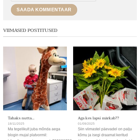
VIIMASED POSTITUSED
Tahaks nutta…
Aga kes lapsi märkab??
18/11/2025
01/09/2025
Ma tegelikult juba mõnda aega
Siin viimastel päevadel on palju
blogin mujal platvormil:
kõmu ja isegi draamat keritud