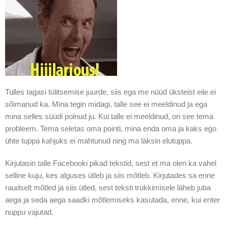
Tulles tagasi tülitsemise juurde, siis ega me nüüd üksteist eile ei
sõimanud ka. Mina tegin midagi, talle see ei meeldinud ja ega
mina selles süüdi polnud ju. Kui talle ei meeldinud, on see tema
probleem. Tema seletas oma pointi, mina enda oma ja kaks ego
ühte tuppa kahjuks ei mahtunud ning ma läksin elutuppa.
Kirjutasin talle Facebooki pikad tekstid, sest et ma olen ka vahel
selline kuju, kes alguses ütleb ja siis mõtleb. Kirjutades sa enne
raudselt mõtled ja siis ütled, sest teksti trükkimisele läheb juba
aega ja seda aega saadki mõtlemiseks kasutada, enne, kui enter
nuppu vajutad.