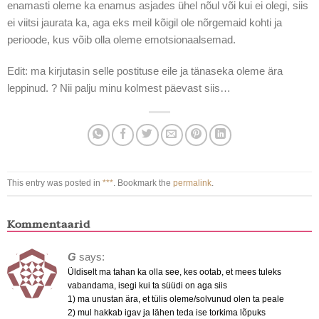
enamasti oleme ka enamus asjades ühel nõul või kui ei olegi, siis
ei viitsi jaurata ka, aga eks meil kõigil ole nõrgemaid kohti ja
perioode, kus võib olla oleme emotsionaalsemad.
Edit: ma kirjutasin selle postituse eile ja tänaseka oleme ära
leppinud. ? Nii palju minu kolmest päevast siis…
This entry was posted in
***
. Bookmark the
permalink
.
Kommentaarid
G
says:
Üldiselt ma tahan ka olla see, kes ootab, et mees tuleks
vabandama, isegi kui ta süüdi on aga siis
1) ma unustan ära, et tülis oleme/solvunud olen ta peale
2) mul hakkab igav ja lähen teda ise torkima lõpuks