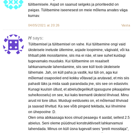
tülitsemisele. Asjad on saanud selgeks ja prioriteedid on
paigas. Tülitsemine iseenesest on meie mõlema arvates väga
kurnav.
04/05/2021 at 20:26
Vasta
H
says:
Tülitsemisel ja tülitsemisel on vahe. Kui tülitsemine ongi vaid
üksteisele inetuste ütlemine, asjade loopimine, vägivald, või ka
lihtsalt pikk mossitamine, siis ma ei näe, et see suhet kuidagi
tugevamaks muudaks. Kui tülitsemine on reaalselt
lahkarvamuste lahendamine, siis see küll toob üksteisele
lähemale. Jah, on küll paha ja vastik, kui tüli on, aga kui
mõlemad osapooled end kokku võtavad ja arutavad, et mis siis
pahasti läks ja mida saab parandada jne, siis see on edasiviiv.
Kunagi kuulsin ütlust, et abielu(tegelikult igasugune pikaajaline
suhe/kooselu) on see, kui kaks teemanti üksteist lihvivad. Minu
arust nii tore ütlus. Muidugi eelduseks on, et mõlemad lihvivad
ja saavad lihvitud. Ka see võib pingeid tekitada, kui lihvimine
on ühepoolne :D.
Olen oma abikaasaga koos olnud peaaegu 4 aastat, sellest 2.5
abielus. Seni oleme püüdnud konstruktiivselt lahkarvamusi
lahendada. Minus on küll üsna tugevalt sees “preili mossitaja”,