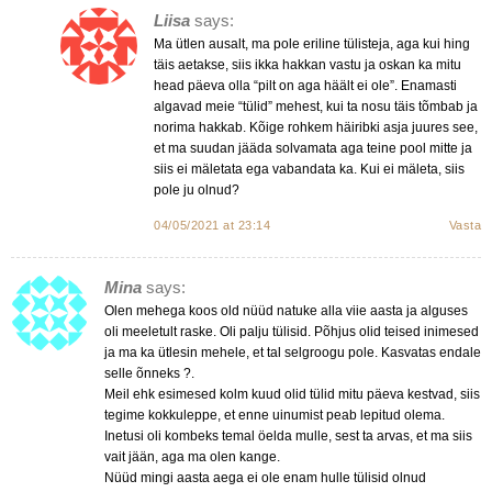
Liisa
says:
Ma ütlen ausalt, ma pole eriline tülisteja, aga kui hing
täis aetakse, siis ikka hakkan vastu ja oskan ka mitu
head päeva olla “pilt on aga häält ei ole”. Enamasti
algavad meie “tülid” mehest, kui ta nosu täis tõmbab ja
norima hakkab. Kõige rohkem häiribki asja juures see,
et ma suudan jääda solvamata aga teine pool mitte ja
siis ei mäletata ega vabandata ka. Kui ei mäleta, siis
pole ju olnud?
04/05/2021 at 23:14
Vasta
Mina
says:
Olen mehega koos old nüüd natuke alla viie aasta ja alguses
oli meeletult raske. Oli palju tülisid. Põhjus olid teised inimesed
ja ma ka ütlesin mehele, et tal selgroogu pole. Kasvatas endale
selle õnneks ?.
Meil ehk esimesed kolm kuud olid tülid mitu päeva kestvad, siis
tegime kokkuleppe, et enne uinumist peab lepitud olema.
Inetusi oli kombeks temal öelda mulle, sest ta arvas, et ma siis
vait jään, aga ma olen kange.
Nüüd mingi aasta aega ei ole enam hulle tülisid olnud