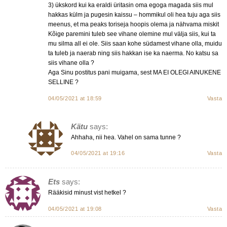
3) ükskord kui ka eraldi üritasin oma egoga magada siis mul
hakkas külm ja pugesin kaissu – hommikul oli hea tuju aga siis
meenus, et ma peaks toriseja hoopis olema ja nähvama miskit
Kõige paremini tuleb see vihane olemine mul välja siis, kui ta
mu silma all ei ole. Siis saan kohe südamest vihane olla, muidu
ta tuleb ja naerab ning siis hakkan ise ka naerma. No katsu sa
siis vihane olla ?
Aga Sinu postitus pani muigama, sest MA EI OLEGI AINUKENE
SELLINE ?
04/05/2021 at 18:59
Vasta
Kätu
says:
Ahhaha, nii hea. Vahel on sama tunne ?
04/05/2021 at 19:16
Vasta
Ets
says:
Rääkisid minust vist hetkel ?
04/05/2021 at 19:08
Vasta