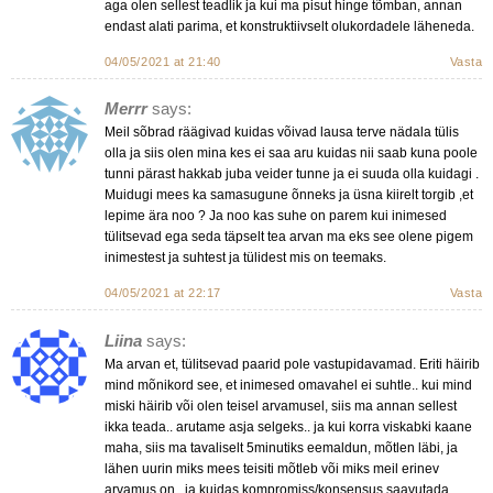
aga olen sellest teadlik ja kui ma pisut hinge tõmban, annan
endast alati parima, et konstruktiivselt olukordadele läheneda.
04/05/2021 at 21:40
Vasta
Merrr
says:
Meil sõbrad räägivad kuidas võivad lausa terve nädala tülis
olla ja siis olen mina kes ei saa aru kuidas nii saab kuna poole
tunni pärast hakkab juba veider tunne ja ei suuda olla kuidagi .
Muidugi mees ka samasugune õnneks ja üsna kiirelt torgib ,et
lepime ära noo ? Ja noo kas suhe on parem kui inimesed
tülitsevad ega seda täpselt tea arvan ma eks see olene pigem
inimestest ja suhtest ja tülidest mis on teemaks.
04/05/2021 at 22:17
Vasta
Liina
says:
Ma arvan et, tülitsevad paarid pole vastupidavamad. Eriti häirib
mind mõnikord see, et inimesed omavahel ei suhtle.. kui mind
miski häirib või olen teisel arvamusel, siis ma annan sellest
ikka teada.. arutame asja selgeks.. ja kui korra viskabki kaane
maha, siis ma tavaliselt 5minutiks eemaldun, mõtlen läbi, ja
lähen uurin miks mees teisiti mõtleb või miks meil erinev
arvamus on.. ja kuidas kompromiss/konsensus saavutada..