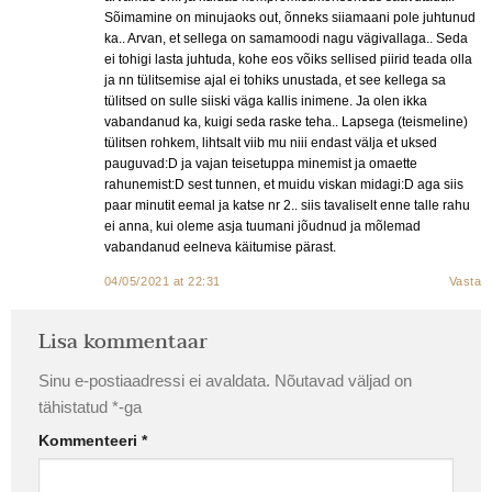
Sõimamine on minujaoks out, õnneks siiamaani pole juhtunud
ka.. Arvan, et sellega on samamoodi nagu vägivallaga.. Seda
ei tohigi lasta juhtuda, kohe eos võiks sellised piirid teada olla
ja nn tülitsemise ajal ei tohiks unustada, et see kellega sa
tülitsed on sulle siiski väga kallis inimene. Ja olen ikka
vabandanud ka, kuigi seda raske teha.. Lapsega (teismeline)
tülitsen rohkem, lihtsalt viib mu niii endast välja et uksed
pauguvad:D ja vajan teisetuppa minemist ja omaette
rahunemist:D sest tunnen, et muidu viskan midagi:D aga siis
paar minutit eemal ja katse nr 2.. siis tavaliselt enne talle rahu
ei anna, kui oleme asja tuumani jõudnud ja mõlemad
vabandanud eelneva käitumise pärast.
04/05/2021 at 22:31
Vasta
Lisa kommentaar
Sinu e-postiaadressi ei avaldata.
Nõutavad väljad on
tähistatud
*
-ga
Kommenteeri
*