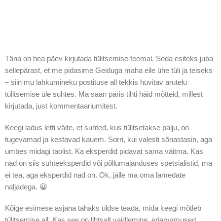
Täna on hea päev kirjutada tülitsemise teemal. Seda esiteks juba
sellepärast, et me pidasime Geiduga maha eile ühe tüli ja teiseks
– siin mu lahkumineku postituse all tekkis huvitav arutelu
tülitsemise üle suhtes. Ma saan päris tihti häid mõtteid, millest
kirjutada, just kommentaariumitest.
Keegi ladus letti väite, et suhted, kus tülitsetakse palju, on
tugevamad ja kestavad kauem. Sorri, kui valesti sõnastasin, aga
umbes midagi taolist. Ka eksperdid pidavat sama väitma. Kas
nad on siis suhteeksperdid või põllumajanduses spetsialistid, ma
ei tea, aga eksperdid nad on. Ok, jälle ma oma lamedate
naljadega. 😀
Kõige esimese asjana tahaks üldse teada, mida keegi mõtleb
tülitsemise all. Kas see on lihtsalt vaidlemine, eriarvamused,