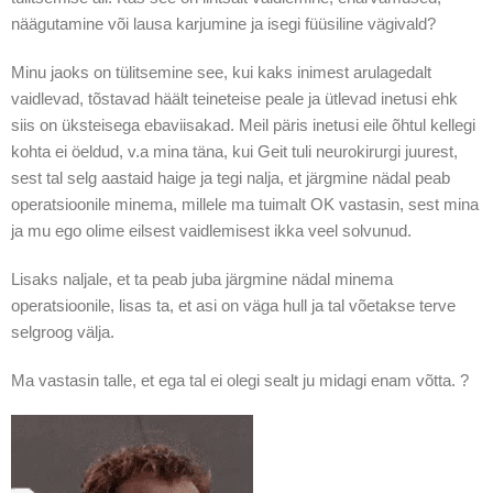
näägutamine või lausa karjumine ja isegi füüsiline vägivald?
Minu jaoks on tülitsemine see, kui kaks inimest arulagedalt
vaidlevad, tõstavad häält teineteise peale ja ütlevad inetusi ehk
siis on üksteisega ebaviisakad. Meil päris inetusi eile õhtul kellegi
kohta ei öeldud, v.a mina täna, kui Geit tuli neurokirurgi juurest,
sest tal selg aastaid haige ja tegi nalja, et järgmine nädal peab
operatsioonile minema, millele ma tuimalt OK vastasin, sest mina
ja mu ego olime eilsest vaidlemisest ikka veel solvunud.
Lisaks naljale, et ta peab juba järgmine nädal minema
operatsioonile, lisas ta, et asi on väga hull ja tal võetakse terve
selgroog välja.
Ma vastasin talle, et ega tal ei olegi sealt ju midagi enam võtta. ?