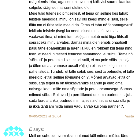
(nägelemisi ikka, aga see on tavaline) kõik vist suures laastus
selgeks räägitud mis seni oluline old.
Meie tülid tulenesid pmt sellest, et tema on selline kes tahab
teistele meeldida, minul on savi kui keegi mind ei salli, selle
tõttu ma ei ürita talle meeldida. Tema ei taha nö “ebamugavusi”
tekitada teistele (isegi ku need teised mulle ülevalt alla
vaatavad ilma, et mind tunneks) ja nimetab neid liiga lihtsalt
sõpradeks minu arvates. Samas mina olen emotsionaalselt
palju tähelepanelikum ja näen ja kuulen rohkem kui tema ning
tean, et need inimesed temasse samamoodi ei suhtu. Tema nö
“sõbrad” ja pere mind selleks ei salli, et ma pole võlts lipitseja
ja ütlen oma arvamuse ausalt välja ja ei lase kellelgi meile
pähe istuda. Tundub, et talle sobib see, sest ta öelnudki, et talle
meeldib, et tal selline lõvinaine on ?. Mõned arvavad, et ta on
suss, aga tegelt ta on täiskasvanuks saanud ja elab oma
naisega koos, mitte oma sõprade ja pere arvamusega. Samas
mitmed sõbrad/tuttavad ja pereliikmed on oma partneritest juba
sada korda lahku jõudnud minna, sest noh suss ei saa olla ju
ja ikka tähtsam mida mingi Aadu arvab kui oma partner ?.
04/05/2021 at 20:04
Vasta
E
says:
Meil on suhe tugevamaks muutunud küll mõnes mõttes tänu