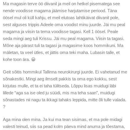
Ma magasin terve öö diivanil ja meil on hetkel pisematega see
nende voodisse magama jäämise harjutamise periood. Täna
öösel mul oli küll kahju, et meil elutoas lahtikäivat diivanit pole,
sest alguses trippis Adeele oma voodist minu juurde. Jäi mu peal
magama ja viisin ta tema voodisse tagasi. Kell 1 öösel. Peale
seda mingi aeg tuli Krissu. Jäi mu peal magama. Viisin ta tagasi.
Mõne aja pärast tuli ta tagasi ja magasime koos hommikuni. Ma
mäletan, ta veel ütles, et jättis oma teki maha. Lubasin talle, et
kohe toon ära. 😀
Geit sõitis hommikul Tallinna neurokirurgi juurde. Ei vahetanud me
sõnakestki. Mingi aeg ilmselt pakkis ta oma ego kokku, sest
kirjutas mulle, et ta ei taha tülitseda. Lõppu lisas muidugi läbi
lillede “aga sa ise oled ju süüdi, mis ma teha saan”, muidugi
sõnastades nii nagu ta ikkagi tahaks leppida, mitte õli tulle valada.
?
Aga mina olen mina. Ja kui ma tean sisimas, et ma pole midagi
valesti teinud, siis sa pead kolm päeva mind anuma ja tõestama,