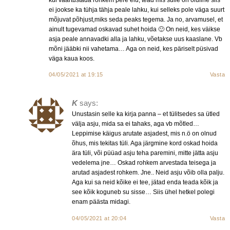
ei jookse ka tühja tähja peale lahku, kui selleks pole väga suurt
mõjuvat põhjust,miks seda peaks tegema. Ja no, arvamusel, et
ainult tugevamad oskavad suhet hoida 🙂 On neid, kes väikse
asja peale annavadki alla ja lahku, võetakse uus kaaslane. Vb
mõni jääbki nii vahetama… Aga on neid, kes päriselt püsivad
väga kaua koos.
04/05/2021 at 19:15
Vasta
K
says:
Unustasin selle ka kirja panna – et tülitsedes sa ütled
välja asju, mida sa ei tahaks, aga vb mõtled…
Leppimise käigus arutate asjadest, mis n.ö on olnud
õhus, mis tekitas tüli. Aga järgmine kord oskad hoida
ära tüli, või püüad asju teha paremini, mitte jätta asju
vedelema jne… Oskad rohkem arvestada teisega ja
arutad asjadest rohkem. Jne.. Neid asju võib olla palju.
Aga kui sa neid kõike ei tee, jätad enda teada kõik ja
see kõik koguneb su sisse… Siis ühel hetkel polegi
enam päästa midagi.
04/05/2021 at 20:04
Vasta