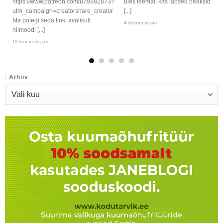
https://www.patreon.com/u79382873?
üles teemal, kas lapsed peaksid
utm_campaign=creatorshare_creator
[...]
Ma polegi seda linki avalikult
4 kommentaari
niimoodi [...]
10 kommentaari
Arhiiv
Arhiiv