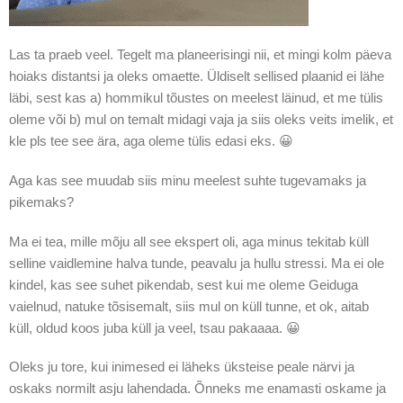
Las ta praeb veel. Tegelt ma planeerisingi nii, et mingi kolm päeva
hoiaks distantsi ja oleks omaette. Üldiselt sellised plaanid ei lähe
läbi, sest kas a) hommikul tõustes on meelest läinud, et me tülis
oleme või b) mul on temalt midagi vaja ja siis oleks veits imelik, et
kle pls tee see ära, aga oleme tülis edasi eks. 😀
Aga kas see muudab siis minu meelest suhte tugevamaks ja
pikemaks?
Ma ei tea, mille mõju all see ekspert oli, aga minus tekitab küll
selline vaidlemine halva tunde, peavalu ja hullu stressi. Ma ei ole
kindel, kas see suhet pikendab, sest kui me oleme Geiduga
vaielnud, natuke tõsisemalt, siis mul on küll tunne, et ok, aitab
küll, oldud koos juba küll ja veel, tsau pakaaaa. 😀
Oleks ju tore, kui inimesed ei läheks üksteise peale närvi ja
oskaks normilt asju lahendada. Õnneks me enamasti oskame ja