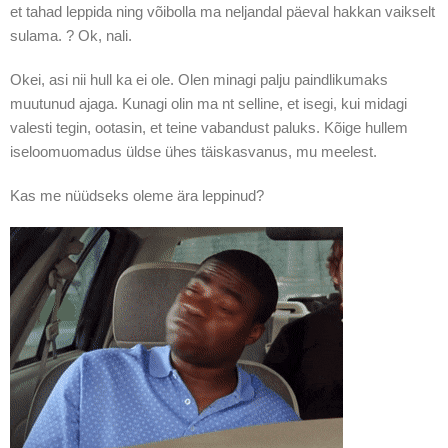
et tahad leppida ning võibolla ma neljandal päeval hakkan vaikselt
sulama. ? Ok, nali.
Okei, asi nii hull ka ei ole. Olen minagi palju paindlikumaks
muutunud ajaga. Kunagi olin ma nt selline, et isegi, kui midagi
valesti tegin, ootasin, et teine vabandust paluks. Kõige hullem
iseloomuomadus üldse ühes täiskasvanus, mu meelest.
Kas me nüüdseks oleme ära leppinud?