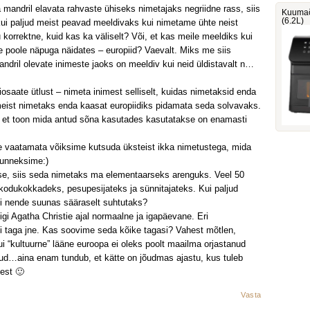
a mandril elavata rahvaste ühiseks nimetajaks negriidne rass, siis
Kuumaõ
(6.2L)
kui paljud meist peavad meeldivaks kui nimetame ühte neist
u korrektne, kuid kas ka väliselt? Või, et kas meile meeldiks kui
e poole näpuga näidates – europiid? Vaevalt. Miks me siis
andril olevate inimeste jaoks on meeldiv kui neid üldistavalt n…
saate ütlust – nimeta inimest selliselt, kuidas nimetaksid enda
 meist nimetaks enda kaasat europiidiks pidamata seda solvavaks.
i, et toon mida antud sõna kasutades kasutatakse on enamasti
le vaatamata võiksime kutsuda üksteist ikka nimetustega, mida
tunneksime:)
e, siis seda nimetaks ma elementaarseks arenguks. Veel 50
d kodukokkadeks, pesupesijateks ja sünnitajateks. Kui paljud
ui nende suunas sääraselt suhtutaks?
gi Agatha Christie ajal normaalne ja igapäevane. Eri
i taga jne. Kas soovime seda kõike tagasi? Vahest mõtlen,
i “kultuurne” lääne euroopa ei oleks poolt maailma orjastanud
nud…aina enam tundub, et kätte on jõudmas ajastu, kus tuleb
est 🙂
Vasta