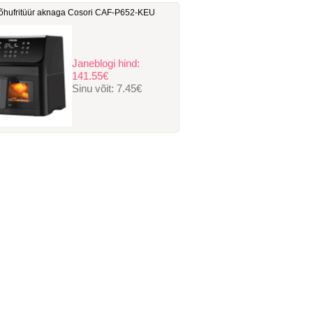
hufritüür aknaga Cosori ‎CAF-P652-KEU
Janeblogi hind:
141.55€
Sinu võit:
7.45€