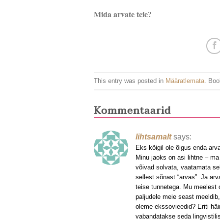
Mida arvate teie?
This entry was posted in
Määratlemata
. Bo
Kommentaarid
lihtsamalt
says:
Eks kõigil ole õigus enda arv
Minu jaoks on asi lihtne – ma
võivad solvata, vaatamata se
sellest sõnast “arvas”. Ja ar
teise tunnetega. Mu meelest 
paljudele meie seast meeldib,
oleme ekssovieedid? Eriti häir
vabandatakse seda lingvistilis