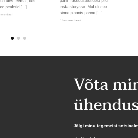
panin rasedustestidest pildi
tud üles teemal, kas
nämmu
insta storysse. Mul oli see
ed peaksid [...]
kord,
sinna plaanis panna [...]
lendab
mmentaari
5 kommentaari
2 komm
Võta mi
ühendus
Jälgi minu tegemeisi sotsiaal