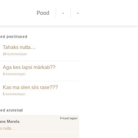
Pood
-
-
ed postitused
Tahaks nutta…
10
kommentaari
Aga kes lapsi märkab??
4
kommentaari
Kas ma olen siis rase???
5
kommentaari
ed arutelud
9 kuud tagasi
ane Merela
s nutta…