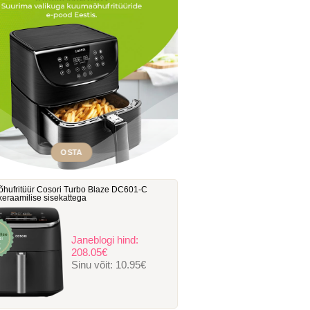
OSTA
hufritüür Cosori Turbo Blaze DC601-C
, keraamilise sisekattega
Janeblogi hind:
208.05€
Sinu võit:
10.95€