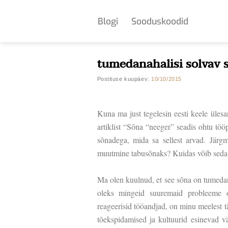
Skip
to
Blogi
Sooduskoodid
content
tumedanahalisi solvav 
Postituse kuupäev:
10/10/2015
Kuna ma just tegelesin eesti keele üles
artiklist “Sõna “neeger” seadis ohtu tö
sõnadega, mida sa sellest arvad. Järgm
muutmine tabusõnaks? Kuidas võib seda s
Ma olen kuulnud, et see sõna on tumedana
oleks mingeid suuremaid probleeme 
reageerisid tööandjad, on minu meelest täi
tõekspidamised ja kultuurid esinevad väl