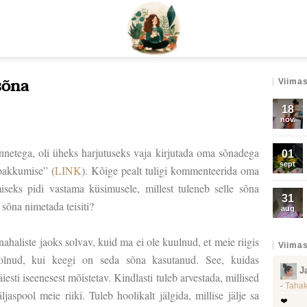
sõna
Viimas
18
nov.
annetega, oli üheks harjutuseks vaja kirjutada oma sõnadega
01
sept
öpakkumise” (
LINK
). Kõige pealt tuligi kommenteerida oma
iseks pidi vastama küsimusele, millest tuleneb selle sõna
31
õna nimetada teisiti?
aug
haliste jaoks solvav, kuid ma ei ole kuulnud, et meie riigis
Viimas
olnud, kui keegi on seda sõna kasutanud. See, kuidas
J
esti iseenesest mõistetav. Kindlasti tuleb arvestada, millised
-
Tahak
jaspool meie riiki. Tuleb hoolikalt jälgida, millise jälje sa
❤️