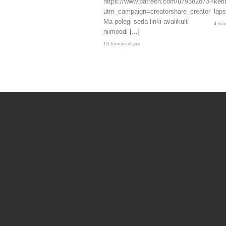
https://www.patreon.com/u79382873?
keri
utm_campaign=creatorshare_creator
laps
Ma polegi seda linki avalikult
4 ko
niimoodi [...]
10 kommentaari