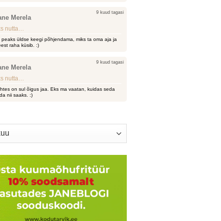
9 kuud tagasi
ane Merela
s nutta…
i peaks üldse keegi põhjendama, miks ta oma aja ja
est raha küsib. :)
9 kuud tagasi
ane Merela
s nutta…
htes on sul õigus jaa. Eks ma vaatan, kuidas seda
da nii saaks. :)