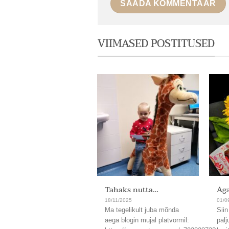
VIIMASED POSTITUSED
Tahaks nutta…
Aga
18/11/2025
01/0
Ma tegelikult juba mõnda
Siin
aega blogin mujal platvormil:
palj