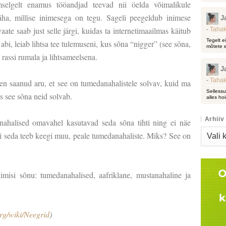
lmselgelt enamus tööandjad teevad nii öelda võimalikule
 näha, millise inimesega on tegu. Sageli peegeldub inimese
J
ate saab just selle järgi, kuidas ta internetimaailmas käitub
-
Tahak
Tegelt e
bi, leiab lihtsa tee tulemuseni, kus sõna “nigger” (see sõna,
mõtete e
a rassi rumala ja lihtsameelsena.
J
-
Tahak
len saanud aru, et see on tumedanahalistele solvav, kuid ma
Sellessu
as see sõna neid solvab.
alles hoi
Arhiiv
nahalised omavahel kasutavad seda sõna tihti ning ei näe
Arhiiv
ui seda teeb keegi muu, peale tumedanahaliste. Miks? See on
imisi sõnu: tumedanahalised, aafriklane, mustanahaline ja
org/wiki/Neegrid
)