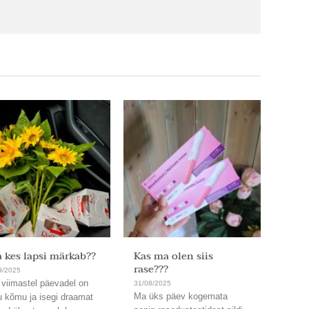
 kes lapsi märkab??
Kas ma olen siis
Ja on
rase???
9/2025
31/08/
 viimastel päevadel on
Läbi. 
31/08/2025
Ma üks päev kogemata
u kõmu ja isegi draamat
Uskum