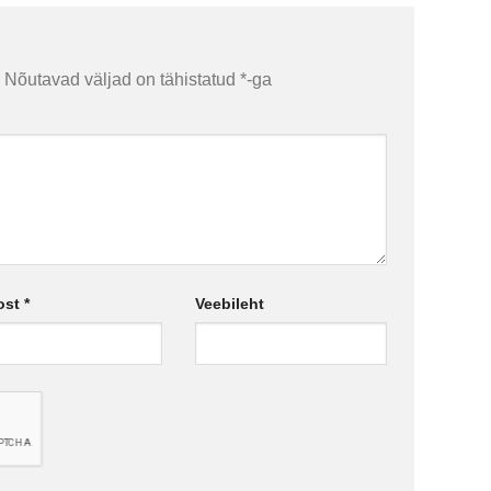
Nõutavad väljad on tähistatud
*
-ga
ost
*
Veebileht