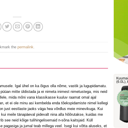
okmark the
permalink
.
Kuumaõ
‎(6.0L)
amusele. Igal ühel on ka õigus olla nõme, vastik ja lugupidamatu.
 püüan mitte üldistada ja ei nimeta inimest nimetustega, mis neid
llele, mida mõni vana klassikasse kuuluv raamat omal ajal
van, et ei ole minu asi kembelda enda tõekspidamiste nimel kellegi
on just eestlaste jaoks väga hea võrdlus meie minevikuga. Kui
 kui meile tänapäeval pidevalt nina alla hõõrutakse, kuidas me
ib see neid kõige tulihingelisemaid n-sõna kaitsjaid. Küll
e pagasiga ja jumal teab millega veel. Isegi kui võtta aluseks, et