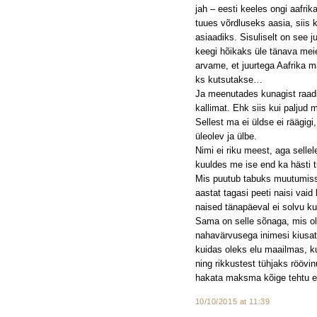
jah – eesti keeles ongi aafrik
tuues võrdluseks aasia, siis 
asiaadiks. Sisuliselt on see j
keegi hõikaks üle tänava mei
arvame, et juurtega Aafrika m
ks kutsutakse…
Ja meenutades kunagist raadio
kallimat. Ehk siis kui paljud
Sellest ma ei üldse ei räägig
üleolev ja ülbe.
Nimi ei riku meest, aga selle
kuuldes me ise end ka hästi 
Mis puutub tabuks muutumiss
aastat tagasi peeti naisi vai
naised tänapäeval ei solvu k
Sama on selle sõnaga, mis oli
nahavärvusega inimesi kiusat
kuidas oleks elu maailmas, ku
ning rikkustest tühjaks röövi
hakata maksma kõige tehtu e
10/10/2015 at 11:39