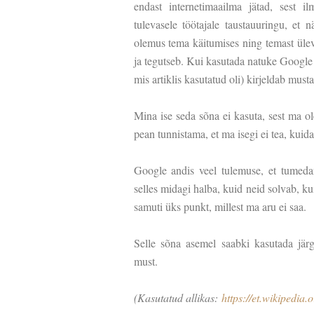
endast internetimaailma jätad, sest i
tulevasele töötajale taustauuringu, et
olemus tema käitumises ning temast üleva
ja tegutseb. Kui kasutada natuke Google a
mis artiklis kasutatud oli) kirjeldab must
Mina ise seda sõna ei kasuta, sest ma o
pean tunnistama, et ma isegi ei tea, kuid
Google andis veel tulemuse, et tumeda
selles midagi halba, kuid neid solvab, k
samuti üks punkt, millest ma aru ei saa.
Selle sõna asemel saabki kasutada järg
must.
(Kasutatud allikas:
https://et.wikipedia.