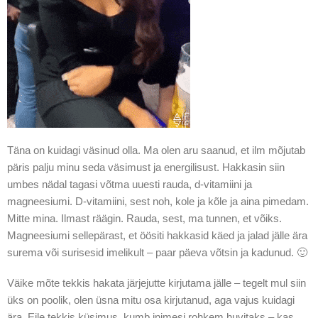
Täna on kuidagi väsinud olla. Ma olen aru saanud, et ilm mõjutab
päris palju minu seda väsimust ja energilisust. Hakkasin siin
umbes nädal tagasi võtma uuesti rauda, d-vitamiini ja
magneesiumi. D-vitamiini, sest noh, kole ja kõle ja aina pimedam.
Mitte mina. Ilmast räägin. Rauda, sest, ma tunnen, et võiks.
Magneesiumi sellepärast, et öösiti hakkasid käed ja jalad jälle ära
surema või surisesid imelikult – paar päeva võtsin ja kadunud. 🙂
Väike mõte tekkis hakata järjejutte kirjutama jälle – tegelt mul siin
üks on poolik, olen üsna mitu osa kirjutanud, aga vajus kuidagi
ära. Eile tekkis küsimus, kumb inimesi rohkem huvitaks – kas