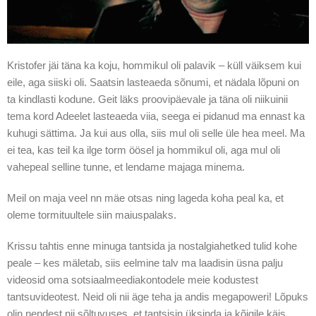
Kristofer jäi täna ka koju, hommikul oli palavik – küll väiksem kui
eile, aga siiski oli. Saatsin lasteaeda sõnumi, et nädala lõpuni on
ta kindlasti kodune. Geit läks proovipäevale ja täna oli niikuinii
tema kord Adeelet lasteaeda viia, seega ei pidanud ma ennast ka
kuhugi sättima. Ja kui aus olla, siis mul oli selle üle hea meel. Ma
ei tea, kas teil ka ilge torm öösel ja hommikul oli, aga mul oli
vahepeal selline tunne, et lendame majaga minema.
Meil on maja veel nn mäe otsas ning lageda koha peal ka, et
oleme tormituultele siin maiuspalaks.
Krissu tahtis enne minuga tantsida ja nostalgiahetked tulid kohe
peale – kes mäletab, siis eelmine talv ma laadisin üsna palju
videosid oma sotsiaalmeediakontodele meie kodustest
tantsuvideotest. Neid oli nii äge teha ja andis megapoweri! Lõpuks
olin nendest nii sõltuvuses, et tantsisin üksinda ja kõigile käis