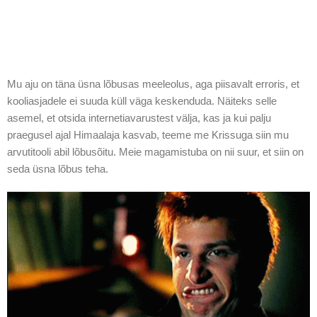
Mu aju on täna üsna lõbusas meeleolus, aga piisavalt erroris, et
kooliasjadele ei suuda küll väga keskenduda. Näiteks selle
asemel, et otsida internetiavarustest välja, kas ja kui palju
praegusel ajal Himaalaja kasvab, teeme me Krissuga siin mu
arvutitooli abil lõbusõitu. Meie magamistuba on nii suur, et siin on
seda üsna lõbus teha.