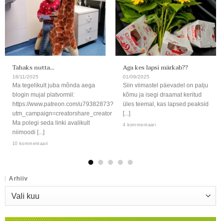
Tahaks nutta…
Aga kes lapsi märkab??
18/11/2025
01/09/2025
Ma tegelikult juba mõnda aega
Siin viimastel päevadel on palju
blogin mujal platvormil:
kõmu ja isegi draamat keritud
https://www.patreon.com/u79382873?
üles teemal, kas lapsed peaksid
utm_campaign=creatorshare_creator
[...]
Ma polegi seda linki avalikult
4 kommentaari
niimoodi [...]
10 kommentaari
Arhiiv
Arhiiv