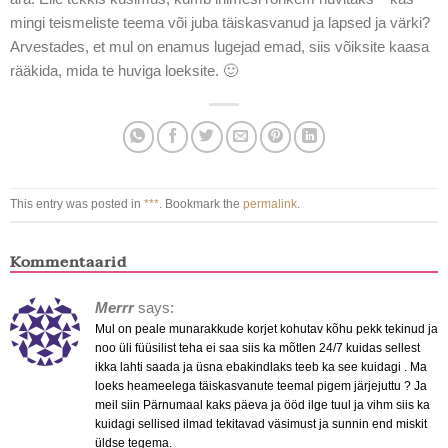
mingi teismeliste teema või juba täiskasvanud ja lapsed ja värki?
Arvestades, et mul on enamus lugejad emad, siis võiksite kaasa
rääkida, mida te huviga loeksite. 🙂
This entry was posted in
***
. Bookmark the
permalink
.
Kommentaarid
Merrr
says:
Mul on peale munarakkude korjet kohutav kõhu pekk tekinud ja
noo üli füüsilist teha ei saa siis ka mõtlen 24/7 kuidas sellest
ikka lahti saada ja üsna ebakindlaks teeb ka see kuidagi . Ma
loeks heameelega täiskasvanute teemal pigem järjejuttu ? Ja
meil siin Pärnumaal kaks päeva ja ööd ilge tuul ja vihm siis ka
kuidagi sellised ilmad tekitavad väsimust ja sunnin end miskit
üldse tegema.