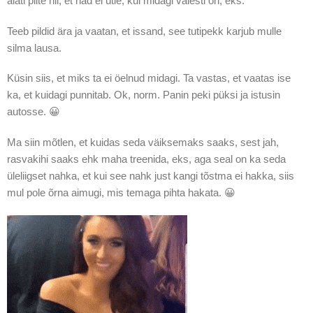
alati pilte nii, et nad ei ütle, kui midagi valesti on, eks.
Teeb pildid ära ja vaatan, et issand, see tutipekk karjub mulle
silma lausa.
Küsin siis, et miks ta ei öelnud midagi. Ta vastas, et vaatas ise
ka, et kuidagi punnitab. Ok, norm. Panin peki püksi ja istusin
autosse. 😀
Ma siin mõtlen, et kuidas seda väiksemaks saaks, sest jah,
rasvakihi saaks ehk maha treenida, eks, aga seal on ka seda
üleliigset nahka, et kui see nahk just kangi tõstma ei hakka, siis
mul pole õrna aimugi, mis temaga pihta hakata. 😀