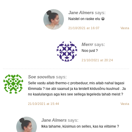
Jane Almers
says:
Naistel on raske elu 😀
21/10/2021 at 16:07
Vasta
Merrr
says:
Noo just ?
21/10/2021 at 20:24
Soe soovitus
says:
Selle vastu aitab thermo-c protseduur, mis aitab nahal tagasi
tõmmata ? ise abi saanud ja ka teistelt kiidusõnu kuulnud . Ja
no kaalulangus aga kes see sellega tegeleda tahab meist ?
21/10/2021 at 15:44
Vasta
Jane Almers
says:
Ikka tahame, küsimus on selles, kas ka viitsime ?