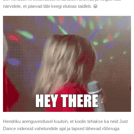
närvidele, et päevad läbi keegi elutoas taidleb. 😀
Hendriku arenguvestlusel kuulsin, et koolis tehakse ka neid Just
Dance videosid vahetundide ajal ja lapsed lähevad rõõmuga