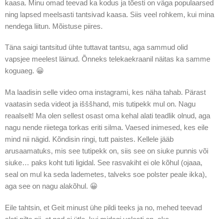
kaasa. Minu omad teevad ka kodus ja tõesti on väga populaarsed
ning lapsed meelsasti tantsivad kaasa. Siis veel rohkem, kui mina
nendega liitun. Mõistuse piires.
Täna saigi tantsitud ühte tuttavat tantsu, aga sammud olid
vapsjee meelest läinud. Õnneks telekaekraanil näitas ka samme
koguaeg. 😀
Ma laadisin selle video oma instagrami, kes näha tahab. Pärast
vaatasin seda videot ja išššhand, mis tutipekk mul on. Nagu
reaalselt! Ma olen sellest osast oma kehal alati teadlik olnud, aga
nagu nende riietega torkas eriti silma. Vaesed inimesed, kes eile
mind nii nägid. Kõndisin ringi, tutt paistes. Kellele jääb
arusaamatuks, mis see tutipekk on, siis see on siuke punnis või
siuke… paks koht tuti ligidal. See rasvakiht ei ole kõhul (ojaaa,
seal on mul ka seda lademetes, talveks soe polster peale ikka),
aga see on nagu alakõhul. 😀
Eile tahtsin, et Geit minust ühe pildi teeks ja no, mehed teevad