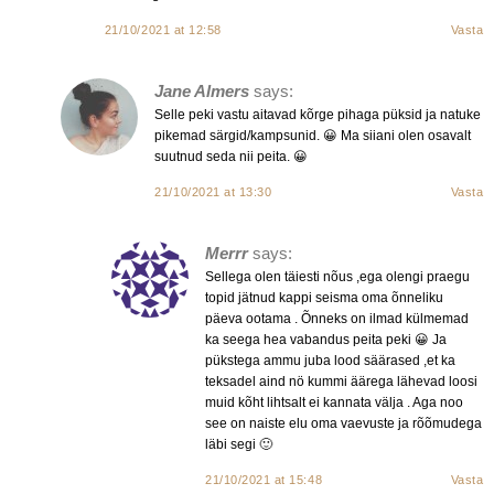
21/10/2021 at 12:58
Vasta
Jane Almers
says:
Selle peki vastu aitavad kõrge pihaga püksid ja natuke
pikemad särgid/kampsunid. 😀 Ma siiani olen osavalt
suutnud seda nii peita. 😀
21/10/2021 at 13:30
Vasta
Merrr
says:
Sellega olen täiesti nõus ,ega olengi praegu
topid jätnud kappi seisma oma õnneliku
päeva ootama . Õnneks on ilmad külmemad
ka seega hea vabandus peita peki 😀 Ja
pükstega ammu juba lood säärased ,et ka
teksadel aind nö kummi äärega lähevad loosi
muid kõht lihtsalt ei kannata välja . Aga noo
see on naiste elu oma vaevuste ja rõõmudega
läbi segi 🙂
21/10/2021 at 15:48
Vasta