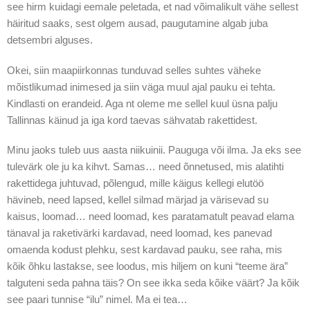
see hirm kuidagi eemale peletada, et nad võimalikult vähe sellest
häiritud saaks, sest olgem ausad, paugutamine algab juba
detsembri alguses.
Okei, siin maapiirkonnas tunduvad selles suhtes väheke
mõistlikumad inimesed ja siin väga muul ajal pauku ei tehta.
Kindlasti on erandeid. Aga nt oleme me sellel kuul üsna palju
Tallinnas käinud ja iga kord taevas sähvatab rakettidest.
Minu jaoks tuleb uus aasta niikuinii. Pauguga või ilma. Ja eks see
tulevärk ole ju ka kihvt. Samas… need õnnetused, mis alatihti
rakettidega juhtuvad, põlengud, mille käigus kellegi elutöö
hävineb, need lapsed, kellel silmad märjad ja värisevad su
kaisus, loomad… need loomad, kes paratamatult peavad elama
tänaval ja raketivärki kardavad, need loomad, kes panevad
omaenda kodust plehku, sest kardavad pauku, see raha, mis
kõik õhku lastakse, see loodus, mis hiljem on kuni “teeme ära”
talguteni seda pahna täis? On see ikka seda kõike väärt? Ja kõik
see paari tunnise “ilu” nimel. Ma ei tea…