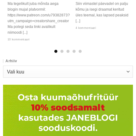
Ma tegelikult juba mõnda aega
Siin viimastel päevadel on palju
blogin mujal platvormil:
kõmu ja isegi draamat keritud
https://www.patreon.com/u79382873?
üles teemal, kas lapsed peaksid
utm_campaign=creatorshare_creator
[...]
Ma polegi seda linki avalikult
4 kommentaari
niimoodi [...]
10 kommentaari
Arhiiv
Arhiiv