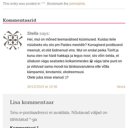
This entry was posted in
***
. Bookmark the
permalink
.
Kommentaarid
Stella
says:
Hei, mul on mõned teemavälised küsimused. Kuidas teile
nüüdseks elu siis pm Paides meeldib? Kunagisest postitusest
meenub, et olid tüdinenud vms. Mul on endal peika Türilt ja
kuna olen ise hästi hakkaja ja tegus noor, siis võin öelda, et
üllatusin väga sealsetes kolkainimestes 😀 väga lahe punt on
ja viitsivad sama moodi ka täiskasvanutena ette võtta
kämpamisi, kinotamisi, ekstreemsusi.
Olete juba sisse elanud :)?
25/12/2019 at 16:50
Vasta
Lisa kommentaar
Sinu e-postiaadressi ei avaldata.
Nõutavad väljad on
tähistatud
*
-ga
Kommenteeri
*