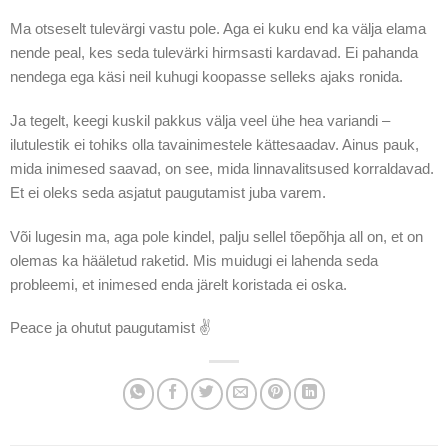
Ma otseselt tulevärgi vastu pole. Aga ei kuku end ka välja elama
nende peal, kes seda tulevärki hirmsasti kardavad. Ei pahanda
nendega ega käsi neil kuhugi koopasse selleks ajaks ronida.
Ja tegelt, keegi kuskil pakkus välja veel ühe hea variandi –
ilutulestik ei tohiks olla tavainimestele kättesaadav. Ainus pauk,
mida inimesed saavad, on see, mida linnavalitsused korraldavad.
Et ei oleks seda asjatut paugutamist juba varem.
Või lugesin ma, aga pole kindel, palju sellel tõepõhja all on, et on
olemas ka hääletud raketid. Mis muidugi ei lahenda seda
probleemi, et inimesed enda järelt koristada ei oska.
Peace ja ohutut paugutamist ✌️