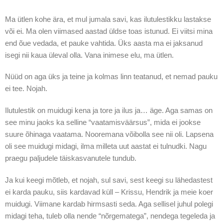
Ma ütlen kohe ära, et mul jumala savi, kas ilutulestikku lastakse
või ei. Ma olen viimased aastad üldse toas istunud. Ei viitsi mina
end õue vedada, et pauke vahtida. Üks aasta ma ei jaksanud
isegi nii kaua üleval olla. Vana inimese elu, ma ütlen.
Nüüd on aga üks ja teine ja kolmas linn teatanud, et nemad pauku
ei tee. Nojah.
Ilutulestik on muidugi kena ja tore ja ilus ja… äge. Aga samas on
see minu jaoks ka selline “vaatamisväärsus”, mida ei jookse
suure õhinaga vaatama. Nooremana võibolla see nii oli. Lapsena
oli see muidugi midagi, ilma milleta uut aastat ei tulnudki. Nagu
praegu paljudele täiskasvanutele tundub.
Ja kui keegi mõtleb, et nojah, sul savi, sest keegi su lähedastest
ei karda pauku, siis kardavad küll – Krissu, Hendrik ja meie koer
muidugi. Viimane kardab hirmsasti seda. Aga sellisel juhul polegi
midagi teha, tuleb olla nende “nõrgematega”, nendega tegeleda ja