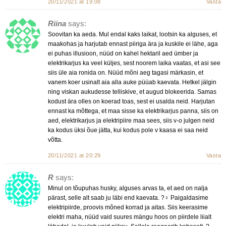
20/11/2021 at 19:08
Vasta
Riina
says:
Soovitan ka aeda. Mul endal kaks laikat, lootsin ka alguses, et
maakohas ja harjutab ennast piiriga ära ja kuskile ei lähe, aga
ei puhas illusioon, nüüd on kahel hektaril aed ümber ja
elektrikarjus ka veel küljes, sest noorem laika vaatas, et asi see
siis üle aia ronida on. Nüüd mõni aeg tagasi märkasin, et
vanem koer usinalt aia alla auke püüab kaevata. Hetkel jälgin
ning viskan aukudesse telliskive, et augud blokeerida. Samas
kodust ära olles on koerad toas, sest ei usalda neid. Harjutan
ennast ka mõttega, et maa sisse ka elektrikarjus panna, siis on
aed, elektrikarjus ja elektripiire maa sees, siis v-o julgen neid
ka kodus üksi õue jätta, kui kodus pole v kaasa ei saa neid
võtta.
20/11/2021 at 20:29
Vasta
R
says:
Minul on tõupuhas husky, alguses arvas ta, et aed on nalja
pärast, selle alt saab ju läbi end kaevata. ?‍♀️ Paigaldasime
elektripiirde, proovis mõned korrad ja aitas. Siis keerasime
elektri maha, nüüd vaid suures mängu hoos on piirdele liialt