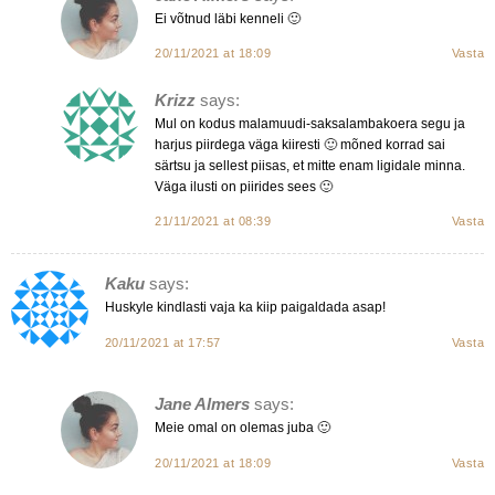
Ei võtnud läbi kenneli 🙂
20/11/2021 at 18:09
Vasta
Krizz
says:
Mul on kodus malamuudi-saksalambakoera segu ja
harjus piirdega väga kiiresti 🙂 mõned korrad sai
särtsu ja sellest piisas, et mitte enam ligidale minna.
Väga ilusti on piirides sees 🙂
21/11/2021 at 08:39
Vasta
Kaku
says:
Huskyle kindlasti vaja ka kiip paigaldada asap!
20/11/2021 at 17:57
Vasta
Jane Almers
says:
Meie omal on olemas juba 🙂
20/11/2021 at 18:09
Vasta