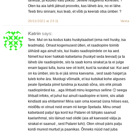
lähedal, ja kuuleb vaid piiksu. Sellele reageerib koheselt. ?
Olen ka aia lahti jätnud prooviks, kas läheb ära, no ei lähe.
Teeb tiiru sinnani, kus teab, et võib ja keerab otsa ümber. ?
20/11/2021 at 23:11
Vasta
Katrin
says:
Tere. Mul on ka kodus kaks huskylaadset (ema neil husky, isa
teadmata). Omast kogemusest ütlen, et raadiopiire toimib
ülihästi aga ainult siis, kui lisaks raadiopiirdele on ka aed.
Nimelt kui koer hakkab katsetama (huskyd seda teevad) ja ta
läheb üle raadiopiirde, siis ta saab korra sirakat ja ta ei julge
enam tagasi tulla, kuna see oli koht, kust ta surakat sai. Kui aed
on ka ümber, siis ta ei jää sinna kaevama , sest saab haiget ja
tuleb kohe ära. Muidugi võimalik, et kui kutsikat kohe alguses
peale õpetada piiret tundma ja kuulab sõna, siis ehk piisab
raadiopiirdest ka…aga lihtsalt minu kogemus selline 🙂 seega
lihtsalt infoks, et juhul kui ainult raadiopiire ei toimi, siis aitab
kindlasti aia ehitamine! Mina sain oma koerad üsna hilises eas,
mistõttu ei olnud neid enam nii kerge õpetada. Minu omad
katsetasid palju! Iga kord kui Patarei oli tühjaks saanud
kaelarihmal, siis läinud nad olidki (aia alt kaevasid välja ja
sirakat ei saanud , sest Patarei tuhi). Olen olnud päris palju
kordi murest murtud ja paanikas. Õnneks nüüd nad juba