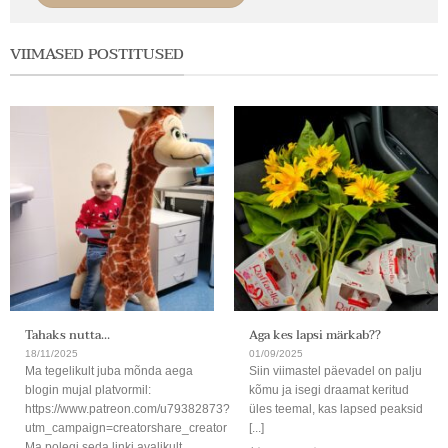
VIIMASED POSTITUSED
Tahaks nutta…
Aga kes lapsi märkab??
18/11/2025
01/09/2025
Ma tegelikult juba mõnda aega
Siin viimastel päevadel on palju
blogin mujal platvormil:
kõmu ja isegi draamat keritud
https://www.patreon.com/u79382873?
üles teemal, kas lapsed peaksid
utm_campaign=creatorshare_creator
[...]
Ma polegi seda linki avalikult