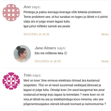
Ann
says:
Piirdega ja paksu karvaga koeraga võib tekkida probleem.
Teine probleem see, et kui surakas on tugev ja läheb n-ö piirist
välja siis ei julge enam tagasi tulla.
Igal juhul mõtleks samuti aia peale.
20/11/2021 at 18:32
Vasta
Jane Almers
says:
Eks me mõtleme ikka 🙂
20/11/2021 at 18:32
Vasta
Triin
says:
Meil on koer 3me erineva elektriaia rihmad ära kaotanud
seigeldes. Tõsi on et need suuremad seiklejad,lähevad ja
tagasi ei julge tulla. Omalgi koer 2m aiast kaugemal tee peal
oodanud,et keegi koju tagasi ta toimetaks ? meie koer on nii
visa,et läheb ka aia ja elektripiirdega koos minema, eks see
põgenemisvajadus oleneb kõvasti loomast ja iseloomust ka ?