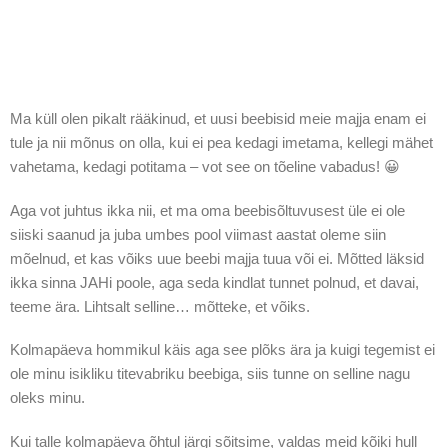
Ma küll olen pikalt rääkinud, et uusi beebisid meie majja enam ei
tule ja nii mõnus on olla, kui ei pea kedagi imetama, kellegi mähet
vahetama, kedagi potitama – vot see on tõeline vabadus! 😀
Aga vot juhtus ikka nii, et ma oma beebisõltuvusest üle ei ole
siiski saanud ja juba umbes pool viimast aastat oleme siin
mõelnud, et kas võiks uue beebi majja tuua või ei. Mõtted läksid
ikka sinna JAHi poole, aga seda kindlat tunnet polnud, et davai,
teeme ära. Lihtsalt selline… mõtteke, et võiks.
Kolmapäeva hommikul käis aga see plõks ära ja kuigi tegemist ei
ole minu isikliku titevabriku beebiga, siis tunne on selline nagu
oleks minu.
Kui talle kolmapäeva õhtul järgi sõitsime, valdas meid kõiki hull