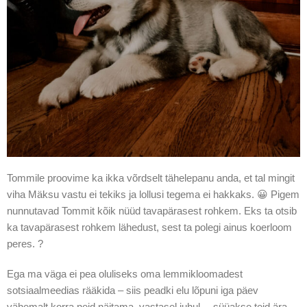
Tommile proovime ka ikka võrdselt tähelepanu anda, et tal mingit
viha Mäksu vastu ei tekiks ja lollusi tegema ei hakkaks. 😀 Pigem
nunnutavad Tommit kõik nüüd tavapärasest rohkem. Eks ta otsib
ka tavapärasest rohkem lähedust, sest ta polegi ainus koerloom
peres. ?
Ega ma väga ei pea oluliseks oma lemmikloomadest
sotsiaalmeedias rääkida – siis peadki elu lõpuni iga päev
vähemalt korra neid näitama, vastasel juhul… süüakse teid ära,