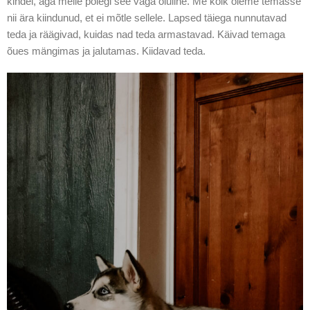
kindel, aga meile polegi see väga oluline. Me kõik oleme temasse
nii ära kiindunud, et ei mõtle sellele. Lapsed täiega nunnutavad
teda ja räägivad, kuidas nad teda armastavad. Käivad temaga
õues mängimas ja jalutamas. Kiidavad teda.