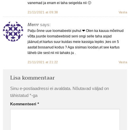
vanemad ja enam ei taha seigelda nii 🙂
21/11/2021 at 09:38
Vasta
Merrr
says:
Palju õnne uue loomabeebi puhul ❤ Olen ka kauua mõelnud
võtta juurde loomabeebisid seni ongi selle taha asjad
jäänud,et kartus suur kuidas meie kassiga lepiks ,kes on 5
aastat bossanud kodus ? Aga sisimas loodan,et see kartus
läheb üle sest nii nii tahaks ju .
21/11/2021 at 21:22
Vasta
Lisa kommentaar
Sinu e-postiaadressi ei avaldata.
Nõutavad väljad on
tähistatud
*
-ga
Kommenteeri
*