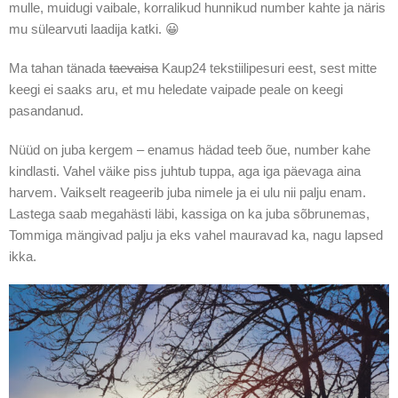
mulle, muidugi vaibale, korralikud hunnikud number kahte ja näris
mu sülearvuti laadija katki. 😀
Ma tahan tänada
taevaisa
Kaup24 tekstiilipesuri eest, sest mitte
keegi ei saaks aru, et mu heledate vaipade peale on keegi
pasandanud.
Nüüd on juba kergem – enamus hädad teeb õue, number kahe
kindlasti. Vahel väike piss juhtub tuppa, aga iga päevaga aina
harvem. Vaikselt reageerib juba nimele ja ei ulu nii palju enam.
Lastega saab megahästi läbi, kassiga on ka juba sõbrunemas,
Tommiga mängivad palju ja eks vahel mauravad ka, nagu lapsed
ikka.