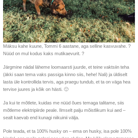
Mäksu kahe kuune, Tommi 6 aastane, aga selline kasvuvahe. ?
Nüüd on mul kodus kaks mutikaevurit. ?
Järgmine nädal läheme loomaarsti juurde, et teine vaktsiin teha
(äkki saan tema vaks passiga kinno siis, hehe! Nali) ja üldiselt
lasta üle kontrollida tervis, aga praegu tundub, et ta on väga hea
tervise juures ja kõik on hästi. 🙂
Ja kui te mõtlete, kuidas me nüüd õues temaga talitame, siis
mõtleme elektripiirde peale. Ilmselt palju mõistlikum kui aed –
sealt kaevab end kunagi niikuinii välja.
Pole teada, et ta 100% husky on – ema on husky, isa pole 100%