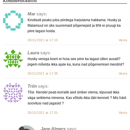
Kommentaarid
Mar
says:
Kindlasti peaks juba piirdega harjutama hakkama. Husky ja
Malamuut on üks suuremaid põgenejaid ja tihti ei pruugi ka
piire tagasi hoida.
20/11/2021 at 17:15
Vasta
Laura
says:
Husky verega koeri ei hoia see piire ka tagasi ütlen ausalt?
pigem mõelda ikka ajale ka, kuna nad põgenemisel meistrid?
20/11/2021 at 17:35
Vasta
Triin
says:
Tõsi. Nendel peab korralik aed ümber olema, kipuvad ikka
väga seiklema minema. Kas võtsits ikka läbi kenneli ? Mis häid
soovitusi nad jagasid ?
20/11/2021 at 17:51
Vasta
Jane Almers
says: