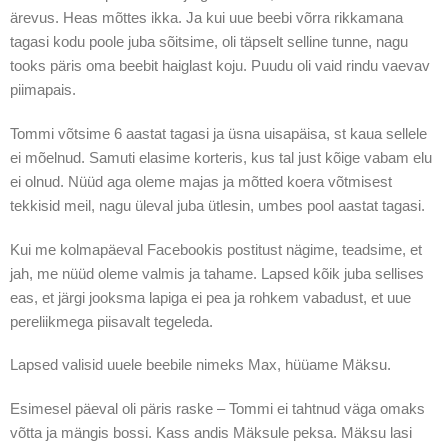
ärevus. Heas mõttes ikka. Ja kui uue beebi võrra rikkamana
tagasi kodu poole juba sõitsime, oli täpselt selline tunne, nagu
tooks päris oma beebit haiglast koju. Puudu oli vaid rindu vaevav
piimapais.
Tommi võtsime 6 aastat tagasi ja üsna uisapäisa, st kaua sellele
ei mõelnud. Samuti elasime korteris, kus tal just kõige vabam elu
ei olnud. Nüüd aga oleme majas ja mõtted koera võtmisest
tekkisid meil, nagu üleval juba ütlesin, umbes pool aastat tagasi.
Kui me kolmapäeval Facebookis postitust nägime, teadsime, et
jah, me nüüd oleme valmis ja tahame. Lapsed kõik juba sellises
eas, et järgi jooksma lapiga ei pea ja rohkem vabadust, et uue
pereliikmega piisavalt tegeleda.
Lapsed valisid uuele beebile nimeks Max, hüüame Mäksu.
Esimesel päeval oli päris raske – Tommi ei tahtnud väga omaks
võtta ja mängis bossi. Kass andis Mäksule peksa. Mäksu lasi