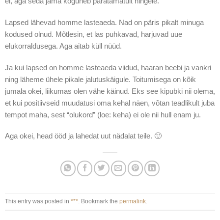
ei, aga seda jama koguneb paratamatult hingele.
Lapsed lähevad homme lasteaeda. Nad on päris pikalt minuga
kodused olnud. Mõtlesin, et las puhkavad, harjuvad uue
elukorraldusega. Aga aitab küll nüüd.
Ja kui lapsed on homme lasteaeda viidud, haaran beebi ja vankri
ning läheme ühele pikale jalutuskäigule. Toitumisega on kõik
jumala okei, liikumas olen vähe käinud. Eks see kipubki nii olema,
et kui positiivseid muudatusi oma kehal näen, võtan teadlikult juba
tempot maha, sest “olukord” (loe: keha) ei ole nii hull enam ju.
Aga okei, head ööd ja lahedat uut nädalat teile. 🙂
This entry was posted in
***
. Bookmark the
permalink
.