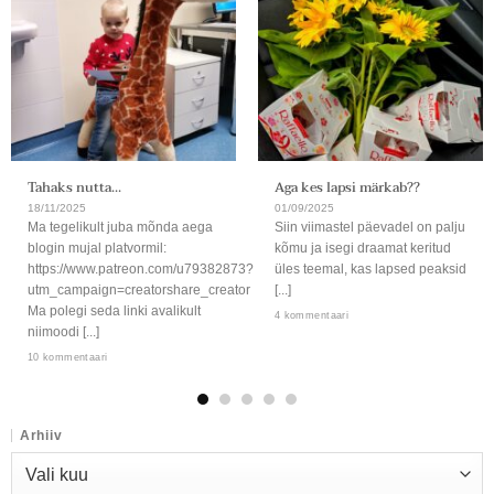
Tahaks nutta…
Aga kes lapsi märkab??
18/11/2025
01/09/2025
Ma tegelikult juba mõnda aega
Siin viimastel päevadel on palju
blogin mujal platvormil:
kõmu ja isegi draamat keritud
https://www.patreon.com/u79382873?
üles teemal, kas lapsed peaksid
utm_campaign=creatorshare_creator
[...]
Ma polegi seda linki avalikult
4 kommentaari
niimoodi [...]
10 kommentaari
Arhiiv
Arhiiv