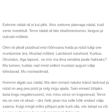
Eelmine nädal oli oi kui pikk. Ikks seitsme päevaga nädal, kuid
venis meeletult. Terve nädal oli täis ebaõnnestumisi, langusi ja
nukraid mõtteid.
Olen nii pikalt püüdnud end rõõmsana hoida ja nüüd tuligi see
murdumine ära. Mustad mõtted. Lambised nutuhood. Kurbus.
Üksindus. Aga lapsed.. no mis ma ilma nendeta peale hakkaks?
Ma tunnen, kuidas nad mind sellest mustast august välja
lohistavad. Mu rosinasilmad.
Homme algab uus nädal. Ma olen ennast natuke käest lasknud ja
nüüd on aeg pea püsti ja selg sirgu ajada. Sain ennast tühjaks
lasta kogu negatiivsusest, mis minu sisse on kogunenud. Terve
elu on see nii olnud – üks hetk pean ma selle kõik endast välja
saama. Kuigi mingit erilist põhjust pole kurb olla, siis tahad sa või