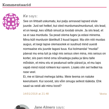
Kommentaarid
Ke
says:
See on lihtsalt uskumatu, kui palju annavad lapsed elule
juurde. Just sel hetkel, kui oled murdumas/murdunud, siis tead,
et on keegi, kes sõltub sinust ja loodab sinule. Ja siis tead, et
sa ei saa murduda. Sa pead olema tugev ja edasi minema.
Mina küll murdusin täielikult 3 kuud tagasi. Ma olin niiii mustas
augus, et isegi lapse olemasolek ei suutnud mind uuesti
normaalse elu juurde tagasi tuua. Kui kolmandal “mustal”
päeval mu ema tuli ja nägi mis seisus olen mina, mis seisus on
korter, siis pani mind oma sõnadega paika ja tänu talle
mõistsin, et minu elu ei peatunud selle pärast ja, et mu laps
vajab mind nüüd rohkem kui varem. Lisaks olin sel hetkel ka
rase veel.
Ei, me ei läinud mehega lahku. Meie teema on natuke
keerulisem. Kui soovid, siis võin sinuga sellest rääkida. Ehk
saad sa veidi abi minu loost?
14/01/2018 at 21:48
Vasta
Jane Almers
says: