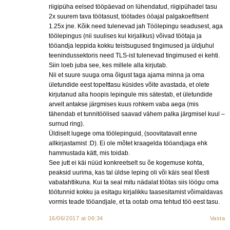
riigipüha eelsed tööpäevad on lühendatud, riigipühadel tasu
2x suurem tava töötasust, töötades ööajal palgakoefitsent
1.25x jne. Kõik need tulenevad jah Töölepingu seadusest, aga
töölepingus (nii suulises kui kirjalikus) võivad töötaja ja
tööandja leppida kokku teistsugused tingimused ja üldjuhul
teenindussektoris need TLS-ist tulenevad tingimused ei kehti.
Siin loeb juba see, kes millele alla kirjutab.
Nii et suure suuga oma õigust taga ajama minna ja oma
ületundide eest topelttasu küsides võite avastada, et olete
kirjutanud alla hoopis lepingule mis sätestab, et ületundide
arvelt antakse järgmises kuus rohkem vaba aega (mis
tähendab et tunnitöölised saavad vähem palka järgmisel kuul –
surnud ring).
Üldiselt lugege oma töölepinguid, (soovitatavalt enne
allkirjastamist :D). Ei ole mõtet kraagelda tööandjaga ehk
hammustada kätt, mis toidab.
See jutt ei käi nüüd konkreetselt su õe kogemuse kohta,
peaksid uurima, kas tal üldse leping oli või käis seal tõesti
vabatahtlikuna. Kui ta seal mitu nädalat töötas siis löögu oma
töötunnid kokku ja esitagu kirjalikku taasesitamist võimaldavas
vormis teade tööandjale, et ta ootab oma tehtud töö eest tasu.
16/06/2017 at 06:34
Vasta