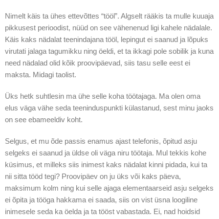
Nimelt käis ta ühes ettevõttes “tööl”. Algselt rääkis ta mulle kuuaja
pikkusest perioodist, nüüd on see vähenenud ligi kahele nädalale.
Käis kaks nädalat teenindajana tööl, lepingut ei saanud ja lõpuks
virutati jalaga tagumikku ning öeldi, et ta ikkagi pole sobilik ja kuna
need nädalad olid kõik proovipäevad, siis tasu selle eest ei
maksta. Midagi taolist.
Üks hetk suhtlesin ma ühe selle koha töötajaga. Ma olen oma
elus väga vähe seda teeninduspunkti külastanud, sest minu jaoks
on see ebameeldiv koht.
Selgus, et mu õde passis enamus ajast telefonis, õpitud asju
selgeks ei saanud ja üldse oli väga niru töötaja. Mul tekkis kohe
küsimus, et milleks siis inimest kaks nädalat kinni pidada, kui ta
nii sitta tööd tegi? Proovipäev on ju üks või kaks päeva,
maksimum kolm ning kui selle ajaga elementaarseid asju selgeks
ei õpita ja tööga hakkama ei saada, siis on vist üsna loogiline
inimesele seda ka öelda ja ta tööst vabastada. Ei, nad hoidsid