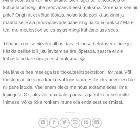
kohustatud isegi ühe proovipäeva eest maksma. Või enam see nii
pole? Ongi nii, et võtad töötaja, hoiad teda pool kuud kinni ja
määrid selle aja proovipäevade pähe ning palka ei maksa? Ma ei
tea, mu meelest on selles asjas mingi kahtlane uss sees.
Tööandja on ise nii võrd ülbust täis, et lausa helistas mu õele ja
käskis sellise lolli jutu levitamise ära lõpetada, sest ta ei ole
kohustatud talle õpiaja eest maksma. 😀
Ma läheks hea meelega ise töökaitseinspektsiooni,
for real.
Või
tõesti pean õe sinna käekõrval lohistama. Ei laseks
never
endale
nii pähe istuda. Veel enam oleks ma nõus töötama edasi ilma
lepinguta. Ok, üks või max kaks päeva, aga rohkem küll mitte.
Inimesel võiks ikka rohkem mune olla enda eest seismisel.