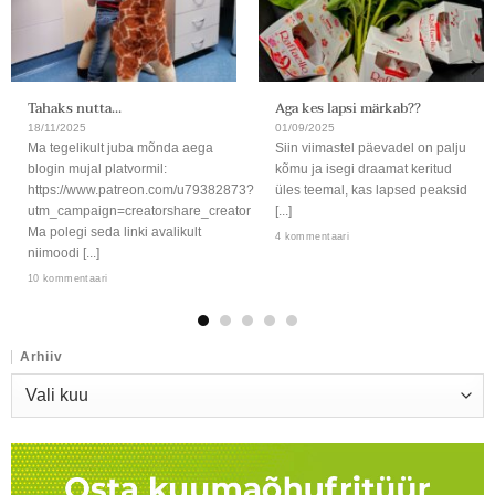
Tahaks nutta…
Aga kes lapsi märkab??
18/11/2025
01/09/2025
Ma tegelikult juba mõnda aega
Siin viimastel päevadel on palju
blogin mujal platvormil:
kõmu ja isegi draamat keritud
https://www.patreon.com/u79382873?
üles teemal, kas lapsed peaksid
utm_campaign=creatorshare_creator
[...]
Ma polegi seda linki avalikult
4 kommentaari
niimoodi [...]
10 kommentaari
Arhiiv
Arhiiv