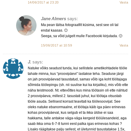
14/06/2017 at 23:20
Vasta
Jane Almers
says:
Ma pean täitsa fotograafilt küsima, sest see oli tal
endal kaasas. 🙂
Seega, sa võid julgelt mulle Facebooki kirjutada. 🙂
15/06/2017 at 10:59
Vasta
J.
says:
Natuke võiks seadust tunda, kui sellistele ametikohtadele tööle
tahate minna, kus “proovipäevi” lastakse teha. Seaduse järgi
on jah proovipäevad tasustatud, samas võib iga koht töötajaga
sõlmida töölepingu (sh. nii suulise kui ka kirjaliku), mis võib ette
näha teistmoodi. Nt. ettevõttes kus mina töötasin oli ette nähtud
2 proovipäeva, millest 2. tasustati juhul, kui töötaja otsustab
tööle asuda. Sellisest korrast teavitati ka töölesoovijat. See
oleks natuke ebanormaalne, et töötaja käib iga päev erinevas
kohas proovipäeval, kus selgub et ta ikka üldse ei saa
hakkama, talle antakse väga-väga kergeid tööülesandeid, aga
saab ikka oma 6-7-8 tunni eest palka igas erinevas kohas ?
Lisaks räägitakse palju sellest, et ületunnid tasustatakse 1.5x,