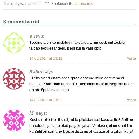
This entry was posted in
***
. Bookmark the
permalink
.
Kommentaarid
s
says:
Tööandja on kohustatud maksa iga tunni eest, mil töötaja
täidab tööülesandeid. Isegi kui ta vaid õpib.
14/06/2017 at 13:12
Vasta
Kätlin
says:
Ei eksisteeri enam seda “proovipäeva” mille eest raha ei
maksta. Köik töötatud tunnid tuleb kinni maksta isegi kui need
on nö. öppimise nime all.
14/06/2017 at 13:31
Vasta
M.
says:
Kust sa tolle kleidi said, mida pildistamisel kasutasite? Selline
nahatooni ja saab õlad paljaks jätta? Vaatasin, et nii sinul kui
ka Britil on sarnane kleit pildistamisel kasutusel ja tahan ka 😀