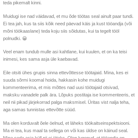
teda pikemalt kinni.
Muidugi ise nad väidavad, et mu õde töötas seal ainult paar tundi.
Ei tea jah, kus ta siis kõik need päevad käis ja kust tööandja (või
mõni töökaaslane) teda koju siis sõidutas, kui ta tegelt tööl
polnudki. 😀
Veel enam tundub mulle asi kahtlane, kui kuulen, et on ka teisi
inimesi, kes sama asja üle kaebavad.
Eile otsiti ühes grupis sinna ettevõttesse töötajaid. Mina, kes ei
suuda sõrmi koomal hoida, hakkasin kohe muidugi
kommenteerima, et mis mõttes nad uusi töötajaid otsivad,
maksku vanadele palk ära. Lõpuks postitaja ise kommenteeris, et
neil nii pikad järjekorrad palga maksmisel. Üritas vist nalja teha,
aga samas tunnistas ettevõtte süüd.
Ma olen korduvalt õele öelnud, et läheks töökaitseinspektsiooni.
Ma ei tea, kus maal ta sellega on või kas üldse on käinud seal.
Mina seda asja küll nii ei jätaks. Olen lugenud, et tööandja on