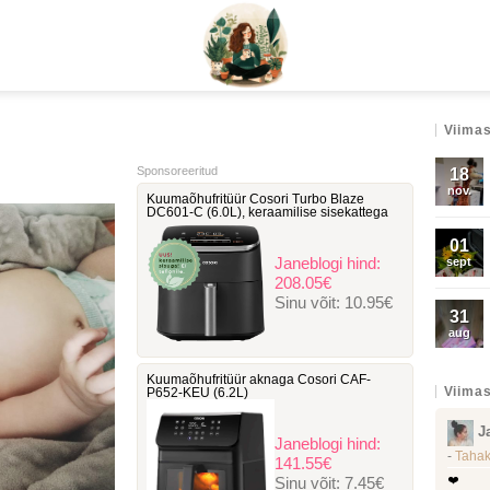
Viimas
Sponsoreeritud
18
nov.
Kuumaõhufritüür Cosori Turbo Blaze
DC601-C ‎(6.0L), keraamilise sisekattega
01
Janeblogi hind:
sept
208.05€
Sinu võit:
10.95€
31
aug
Kuumaõhufritüür aknaga Cosori ‎CAF-
Viimas
P652-KEU (6.2L)
J
Janeblogi hind:
-
Tahak
141.55€
Sinu võit:
7.45€
❤️