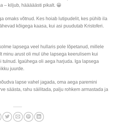
 kiljub, hääääästi pikalt. 😀
a omaks võtnud. Kes hoiab lutipudelit, kes pühib ila
ähevad kõigega kaasa, kui asi puudutab Kristoferi.
kolme lapsega veel hullaris pole lõpetanud, millele
alt minu arust oli mul ühe lapsega keerulisem kui
i tulnud. Igaühega oli aega harjuda. Iga lapsega
likku juurde.
õudva lapse vahel jagada, oma aega paremini
ve säästa, rahu säilitada, palju rohkem armastada ja