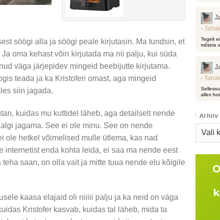
J
-
Tahak
Tegelt e
 söögi alla ja söögi peale kirjutasin. Ma tundsin, et
mõtete e
 Ja oma kehast võin kirjutada ma nii palju, kui süda
lnud väga järjepidev mingeid beebijutte kirjutama.
J
gis teada ja ka Kristoferi omast, aga mingeid
-
Tahak
Sellessu
les siin jagada.
alles hoi
jutan, kuidas mu kuttidel läheb, aga detailselt nende
Arhiiv
iialgi jagama. See ei ole minu. See on nende
Arhiiv
i ole hetkel võimelised mulle ütlema, kas nad
 internetist enda kohta leida, ei saa ma nende eest
 teha saan, on olla vait ja mitte tuua nende elu kõigile
ele kaasa elajaid oli niiiii palju ja ka neid on väga
kuidas Kristofer kasvab, kuidas tal läheb, mida ta