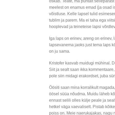
oskab. Teate, ma puhtalt sellepärast
meelest on enamus emad (ja osad is
võistluse. Kelle lapsel tulid esim
tublim ja parem. Ma ei taha ega vii
hooplevad ja teineteise lapsi võrdle
Iga laps on erinev, areng on erinev
lapsevanema jaoks just tema laps kõ
on ju sama.
Kristofer kasvab muidugi mühinal. D
Siit ja sealt saan ikka kommentaare
pole siin midagi erakordset, juba sünn
Öösiti saan mina korralikult magada,
öösel süüa nõudma. Muidu läheb kõi
ennast selili olles külje peale ja sea
hetkel väga vaevaliselt. Pistab kõik
poiss on. Meie naerukajakas, nagu m