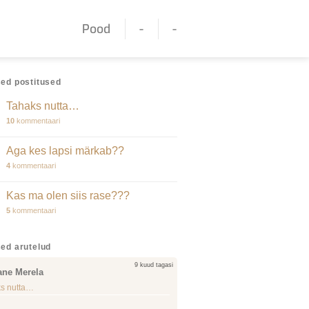
Pood
-
-
ed postitused
Tahaks nutta…
10
kommentaari
Aga kes lapsi märkab??
4
kommentaari
Kas ma olen siis rase???
5
kommentaari
ed arutelud
9 kuud tagasi
ane Merela
s nutta…