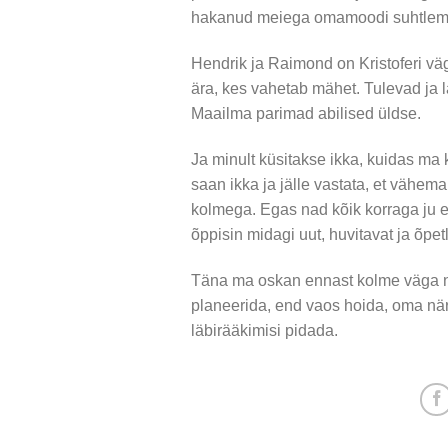
hakanud meiega omamoodi suhtlema –
Hendrik ja Raimond on Kristoferi väg
ära, kes vahetab mähet. Tulevad ja l
Maailma parimad abilised üldse.
Ja minult küsitakse ikka, kuidas ma 
saan ikka ja jälle vastata, et vähem
kolmega. Egas nad kõik korraga ju e
õppisin midagi uut, huvitavat ja õpet
Täna ma oskan ennast kolme väga n
planeerida, end vaos hoida, oma när
läbirääkimisi pidada.