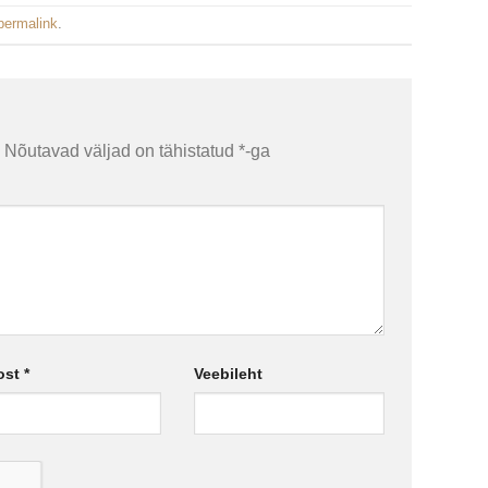
permalink
.
Nõutavad väljad on tähistatud
*
-ga
ost
*
Veebileht