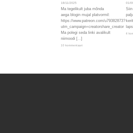
18/11/2025
01/0
Ma tegelikult juba mõnda
Siin
aega blogin mujal platvormil:
palj
https://www.patreon.com/u79382873?
keri
utm_campaign=creatorshare_creator
laps
Ma polegi seda linki avalikult
4 ko
niimoodi [...]
10 kommentaari