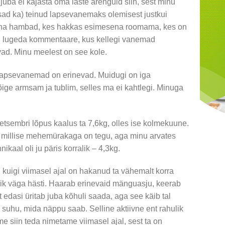
 juba ei kajasta oma laste arenguid siin, sest minu
ad ka) teinud lapsevanemaks olemisest justkui
esena hambad, kes hakkas esimesena roomama, kes on
tsi lugeda kommentaare, kus kellegi vanemad
vad. Minu meelest on see kole.
, lapsevanemad on erinevad. Muidugi on iga
ige armsam ja tublim, selles ma ei kahtlegi. Minuga
etsembri lõpus kaalus ta 7,6kg, olles ise kolmekuune.
, millise mehemürakaga on tegu, aga minu arvates
ikaal oli ju päris korralik – 4,3kg.
 kuigi viimasel ajal on hakanud ta vähemalt korra
k väga hästi. Haarab erinevaid mänguasju, keerab
lt edasi üritab juba kõhuli saada, aga see käib tal
e suhu, mida näppu saab. Selline aktiivne ent rahulik
e siin teda nimetame viimasel ajal, sest ta on