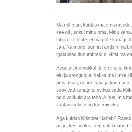
Ma mäletan, kuidas ma oma rasedusest
see oli justkui minu oma. Minu keha.
lubab. Te teate, et ma pole kunagi o
Jah, Raimondi sünnist andsin ma blo
igakuised ilunumbreid ei viitsi ma ea
Aegajalt loomulikult tulen siia ja kir
elu ja arenguid ei hakka ma ilmselt 
privaatsus, nende oma ja kuna nad e
soovivad kunagi tulevikus seda kõike
neid valikuid ära teha. Ainus, mis ma
vaatamiseks ning lugemiseks.
Aga kuidas Kristoferil läheb? Rasedus
palju, kes on ikka aegajalt küsinud, 