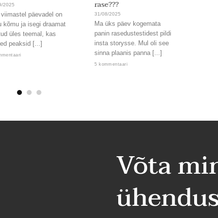
rase???
9/2025
31/08/
 viimastel päevadel on
Läbi. 
31/08/2025
Ma üks päev kogemata
u kõmu ja isegi draamat
Uskum
panin rasedustestidest pildi
tud üles teemal, kas
nämmu
insta storysse. Mul oli see
ed peaksid [...]
kord,
sinna plaanis panna [...]
lendab
mmentaari
5 kommentaari
2 komm
Võta mi
ühendus