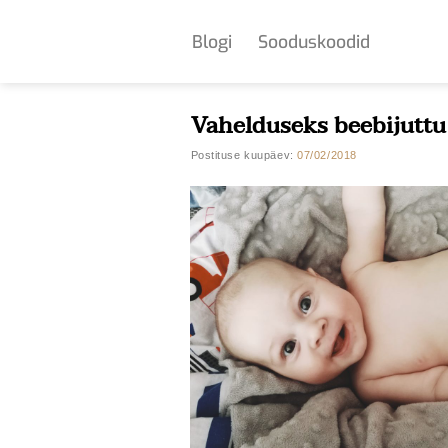
Skip
to
Blogi
Sooduskoodid
content
Vahelduseks beebijuttu
Postituse kuupäev:
07/02/2018