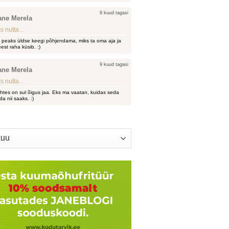
9 kuud tagasi
ane Merela
s nutta…
i peaks üldse keegi põhjendama, miks ta oma aja ja
est raha küsib. :)
9 kuud tagasi
ane Merela
s nutta…
htes on sul õigus jaa. Eks ma vaatan, kuidas seda
da nii saaks. :)