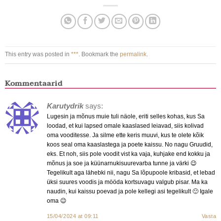
This entry was posted in
***
. Bookmark the
permalink
.
Kommentaarid
Karutydrik
says:
Lugesin ja mõnus muie tuli näole, eriti selles kohas, kus Sa
loodad, et kui lapsed omale kaaslased leiavad, siis kolivad
oma vooditesse. Ja silme ette keris muuvi, kus te olete kõik
koos seal oma kaaslastega ja poete kaissu. No nagu Gruudid,
eks. Et noh, siis pole voodit vist ka vaja, kuhjake end kokku ja
mõnus ja soe ja küünarnukisuurevarba tunne ja värki 😉
Tegelikult aga lähebki nii, nagu Sa lõpupoole kribasid, et lebad
üksi suures voodis ja mööda kortsuvagu valgub pisar. Ma ka
naudin, kui kaissu poevad ja pole kellegi asi tegelikult 🙂 Igale
oma 😉
15/04/2024 at 09:11
Vasta