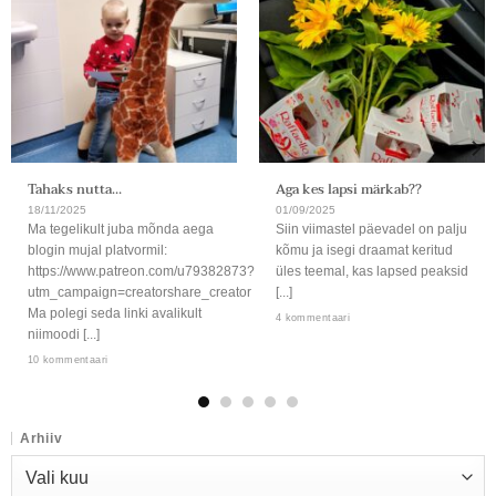
Tahaks nutta…
Aga kes lapsi märkab??
18/11/2025
01/09/2025
Ma tegelikult juba mõnda aega
Siin viimastel päevadel on palju
blogin mujal platvormil:
kõmu ja isegi draamat keritud
https://www.patreon.com/u79382873?
üles teemal, kas lapsed peaksid
utm_campaign=creatorshare_creator
[...]
Ma polegi seda linki avalikult
4 kommentaari
niimoodi [...]
10 kommentaari
Arhiiv
Arhiiv