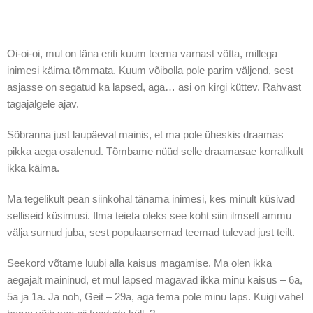
Oi-oi-oi, mul on täna eriti kuum teema varnast võtta, millega
inimesi käima tõmmata. Kuum võibolla pole parim väljend, sest
asjasse on segatud ka lapsed, aga… asi on kirgi küttev. Rahvast
tagajalgele ajav.
Sõbranna just laupäeval mainis, et ma pole üheskis draamas
pikka aega osalenud. Tõmbame nüüd selle draamasae korralikult
ikka käima.
Ma tegelikult pean siinkohal tänama inimesi, kes minult küsivad
selliseid küsimusi. Ilma teieta oleks see koht siin ilmselt ammu
välja surnud juba, sest populaarsemad teemad tulevad just teilt.
Seekord võtame luubi alla kaisus magamise. Ma olen ikka
aegajalt maininud, et mul lapsed magavad ikka minu kaisus – 6a,
5a ja 1a. Ja noh, Geit – 29a, aga tema pole minu laps. Kuigi vahel