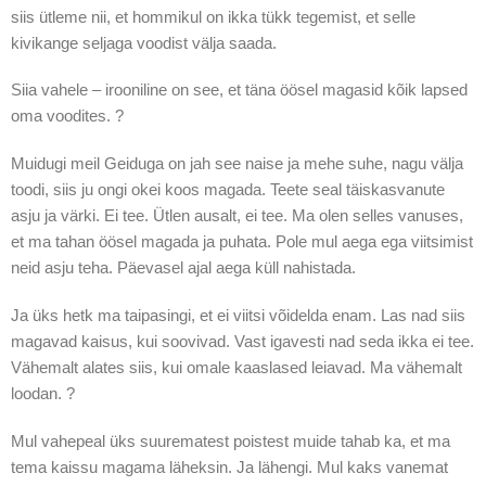
siis ütleme nii, et hommikul on ikka tükk tegemist, et selle
kivikange seljaga voodist välja saada.
Siia vahele – irooniline on see, et täna öösel magasid kõik lapsed
oma voodites. ?
Muidugi meil Geiduga on jah see naise ja mehe suhe, nagu välja
toodi, siis ju ongi okei koos magada. Teete seal täiskasvanute
asju ja värki. Ei tee. Ütlen ausalt, ei tee. Ma olen selles vanuses,
et ma tahan öösel magada ja puhata. Pole mul aega ega viitsimist
neid asju teha. Päevasel ajal aega küll nahistada.
Ja üks hetk ma taipasingi, et ei viitsi võidelda enam. Las nad siis
magavad kaisus, kui soovivad. Vast igavesti nad seda ikka ei tee.
Vähemalt alates siis, kui omale kaaslased leiavad. Ma vähemalt
loodan. ?
Mul vahepeal üks suurematest poistest muide tahab ka, et ma
tema kaissu magama läheksin. Ja lähengi. Mul kaks vanemat