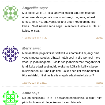
Angeelika
says:
Mul poisid 3a ja 1a. Ikka tahavad kaissu. Suurem muidugi
öösel veereb kogemata oma voodissegi magama, vahest
juhtub. Ihhii. No, aga varsti, ei taha enam keegi emme-issi
kaissu. Niiet, naudin seda aega. Ja mina küll lastele ei ütle, et
kaissu ei saa..
15/04/2024 at 11:25
Vasta
Merrr
says:
Meil aastane piiga tihti lihtsalt kell viis hommikul ei jäägi oma
voodis magama edasi ,lihtsalt nutab seal ja siis toomegi meie
voodi ja jääb magama . Las ta siis jääb vähemalt magab veel
tund /kaks edasi sest muidu oleksime kõik siin kell viis jalgel
mis vahepeal oli juba liiga tihti . Ja kes see kell viis hommikul
ikka nahistab nii et las ta siis magab edasi meie kaisus ?
15/04/2024 at 13:11
Vasta
Anne
says:
No lohutuseks mu 15 ja 17 aastased enam kaissu ei tiku ? niiet
päris lootusetu ei ole, et ükskord saab laiutada.