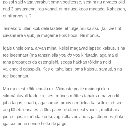
poissi said väga varakult oma vooditesse, sest minu arvates olid
nad 3 aastastena liiga vanad, et minuga koos magada. Kahetsen,
et nii arvasin. ?
Teinekord ütlen kõikidele lastele, et tulge mu kaissu (kui Geit nt
diivanil ära vajub) ja magame kõik koos. Nii mõnus.
Igale ühele oma, arvan mina. Kellel magavad lapsed kaisus, sina
tee iseennast (ma tahtsin siia
you do you
kirjutada, aga ma ei
taha propageerida estonglishi, seega hakkan tõlkima neid
väljendeid edaspidi). Kes ei taha lapsi oma kaissu, samuti, sina
tee iseennast.
Mu meelest kõik jumala ok. Viimaste peale muidugi olen
silmnähtavalt kade ka, sest mõnes mõttes tahaks oma voodit
juba tagasi saada, aga samas proovin mõelda ka sellele, et see
aeg läheb lennates ja üks päev pikutan seal voodis, mullahais
juures, pisar mööda kortsuvagu alla voolamas ja südames jõhker
igatsustunne nende hetkede järgi.