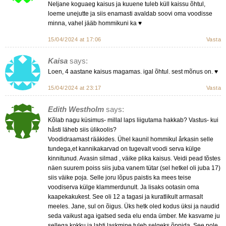
Neljane koguaeg kaisus ja kuuene tuleb küll kaissu õhtul,
loeme unejutte ja siis enamasti avaldab soovi oma voodisse
minna, vahel jääb hommikuni ka ♥️
15/04/2024 at 17:06
Vasta
Kaisa
says:
Loen, 4 aastane kaisus magamas. igal õhtul. sest mõnus on. ♥️
15/04/2024 at 23:17
Vasta
Edith Westholm
says:
Kõlab nagu küsimus- millal laps liigutama hakkab? Vastus- kui
hâsti läheb siis ülikoolis?
Voodidraamast rääkides. Ühel kaunil hommikul ârkasin selle
tundega,et kannikakarvad on tugevalt voodi serva külge
kinnitunud. Avasin silmad , väike plika kaisus. Veidi pead tõstes
näen suurem poiss siis juba vanem tütar (sel hetkel oli juba 17)
siis väike poja. Selle joru lõpus paistis ka mees teise
voodiserva külge klammerdunult. Ja lisaks ootasin oma
kaapekakukest. See oli 12 a tagasi ja kuratlikult armasalt
meeles. Jane, sul on õigus. Üks hetk oled kodus üksi ja naudid
seda vaikust aga igatsed seda elu enda ümber. Me kasvame ju
sellega kokku ja lahti laskmine tuleb selgeks õppida. See pole