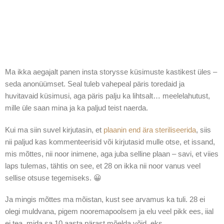
Ma ikka aegajalt panen insta storysse küsimuste kastikest üles –
seda anonüümset. Seal tuleb vahepeal päris toredaid ja
huvitavaid küsimusi, aga päris palju ka lihtsalt… meelelahutust,
mille üle saan mina ja ka paljud teist naerda.
Kui ma siin suvel kirjutasin, et
plaanin end ära steriliseerida
, siis
nii paljud kas kommenteerisid või kirjutasid mulle otse, et issand,
mis mõttes, nii noor inimene, aga juba selline plaan – savi, et viies
laps tulemas, tähtis on see, et 28 on ikka nii noor vanus veel
sellise otsuse tegemiseks. 😀
Ja mingis mõttes ma mõistan, kust see arvamus ka tuli. 28 ei
olegi muldvana, pigem nooremapoolsem ja elu veel pikk ees, iial
ei tea, mida sa 10 aasta pärast mõelda võid, eks.