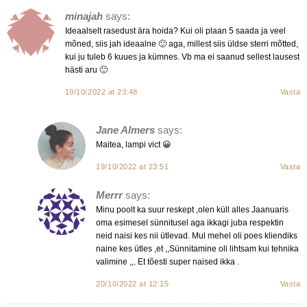
minajah
says:
Ideaalselt rasedust ära hoida? Kui oli plaan 5 saada ja veel
mõned, siis jah ideaalne 🙂 aga, millest siis üldse sterri mõtted,
kui ju tuleb 6 kuues ja kümnes. Vb ma ei saanud sellest lausest
hästi aru 🙂
19/10/2022 at 23:48
Vasta
Jane Almers
says:
Maitea, lampi vict 😀
19/10/2022 at 23:51
Vasta
Merrr
says:
Minu poolt ka suur reskept ,olen küll alles Jaanuaris
oma esimesel sünnitusel aga ikkagi juba respektin
neid naisi kes nii ütlevad. Mul mehel oli poes kliendiks
naine kes ütles ,et ,,Sünnitamine oli lihtsam kui tehnika
valimine ,,. Et tõesti super naised ikka .
20/10/2022 at 12:15
Vasta