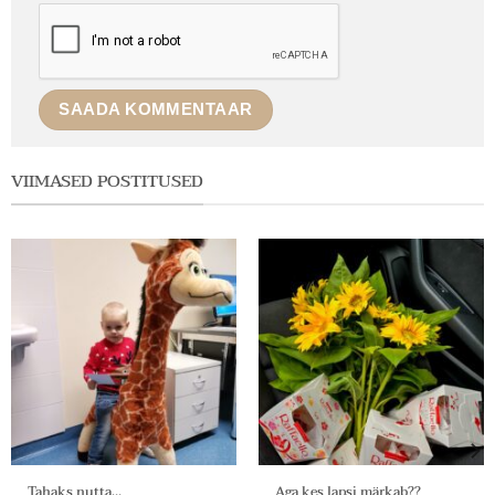
VIIMASED POSTITUSED
Tahaks nutta…
Aga kes lapsi märkab??