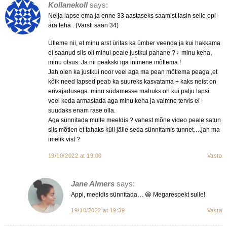
Kollanekoll
says:
Nelja lapse ema ja enne 33 aastaseks saamist lasin selle opi
ära teha . (Varsti saan 34)
Ütleme nii, et minu arst üritas ka ümber veenda ja kui hakkama
ei saanud siis oli minul peale justkui pahane ?‍♀️ minu keha,
minu otsus. Ja nii peakski iga inimene mõtlema !
Jah olen ka justkui noor veel aga ma pean mõtlema peaga ,et
kõik need lapsed peab ka suureks kasvatama + kaks neist on
erivajadusega. minu südamesse mahuks oh kui palju lapsi
veel keda armastada aga minu keha ja vaimne tervis ei
suudaks enam rase olla.
Aga sünnitada mulle meeldis ? vahest mõne video peale satun
siis mõtlen et tahaks küll jälle seda sünnitamis tunnet….jah ma
imelik vist ?
19/10/2022 at 19:00
Vasta
Jane Almers
says:
Appi, meeldis sünnitada… 😀 Megarespekt sulle!
19/10/2022 at 19:39
Vasta