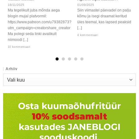
18/11/2025
01/09/2025
Ma tegelikult juba mõnda aega
Siin viimastel päevadel on palju
blogin mujal platvormil:
kõmu ja isegi draamat keritud
https://www.patreon.com/u79382873?
üles teemal, kas lapsed peaksid
utm_campaign=creatorshare_creator
[...]
Ma polegi seda linki avalikult
4 kommentaari
niimoodi [...]
10 kommentaari
Arhiiv
Arhiiv