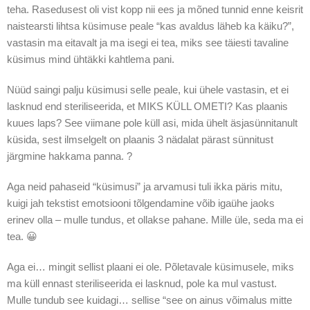
teha. Rasedusest oli vist kopp nii ees ja mõned tunnid enne keisrit
naistearsti lihtsa küsimuse peale “kas avaldus läheb ka käiku?”,
vastasin ma eitavalt ja ma isegi ei tea, miks see täiesti tavaline
küsimus mind ühtäkki kahtlema pani.
Nüüd saingi palju küsimusi selle peale, kui ühele vastasin, et ei
lasknud end steriliseerida, et MIKS KÜLL OMETI? Kas plaanis
kuues laps? See viimane pole küll asi, mida ühelt äsjasünnitanult
küsida, sest ilmselgelt on plaanis 3 nädalat pärast sünnitust
järgmine hakkama panna. ?
Aga neid pahaseid “küsimusi” ja arvamusi tuli ikka päris mitu,
kuigi jah tekstist emotsiooni tõlgendamine võib igaühe jaoks
erinev olla – mulle tundus, et ollakse pahane. Mille üle, seda ma ei
tea. 😀
Aga ei… mingit sellist plaani ei ole. Põletavale küsimusele, miks
ma küll ennast steriliseerida ei lasknud, pole ka mul vastust.
Mulle tundub see kuidagi… sellise “see on ainus võimalus mitte