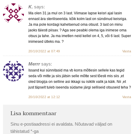
K.
says:
Ma olen 31 ja mul on 3 last. Viimase lapse keisri ajal lasin
ennast ära steriliseerida. kõik kolm last on sündinud keisriga.
Ja ma pole kordagi kahetsenud oma otsust. 3 last on minu
jaoks täiesti piisav. ? Aga see peabki olema iga inimese oma
otsus ja tahe. Ja ma imetlen neid kellel on 4, 5, või 6 last. Super
inimesed ütleks ma. ?
20/10/2022 at 07:49
Vasta
Merrr
says:
Issand kui sünnitasid ma vb korra mõtlesin sellele kas tegid
seda või mitte ja siis jätsin selle mõtte sest tõesti mis siis ,et
oled blogija on selline asi ikkagi su isiklik valik ja käik. Nii ,et
just täpselt tuleb iseenda südame järgi selliseid otsuseid teha ?
20/10/2022 at 12:12
Vasta
Lisa kommentaar
Sinu e-postiaadressi ei avaldata.
Nõutavad väljad on
tähistatud
*
-ga