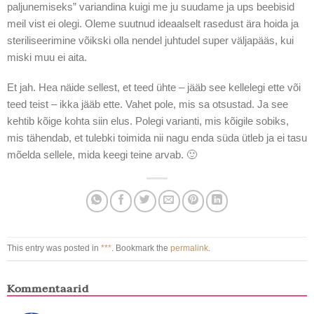
paljunemiseks” variandina kuigi me ju suudame ja ups beebisid
meil vist ei olegi. Oleme suutnud ideaalselt rasedust ära hoida ja
steriliseerimine võikski olla nendel juhtudel super väljapääs, kui
miski muu ei aita.
Et jah. Hea näide sellest, et teed ühte – jääb see kellelegi ette või
teed teist – ikka jääb ette. Vahet pole, mis sa otsustad. Ja see
kehtib kõige kohta siin elus. Polegi varianti, mis kõigile sobiks,
mis tähendab, et tulebki toimida nii nagu enda süda ütleb ja ei tasu
mõelda sellele, mida keegi teine arvab. 🙂
This entry was posted in
***
. Bookmark the
permalink
.
Kommentaarid