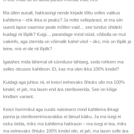
Ma ütlen ausalt, hakkasingi nende kirjade tõttu selles valikus
kahtlema – ehk ikka ei peaks? Ja mitte sellepärast, et ma siin
uuesti lapse saamise peale mõtlen vaid… see tundus ühtäkki
kuidagi nii lõplik? Kuigi… parandage mind nüüd, võibolla on mul
valeinfo, aga sterrida on võimalik kahel viisil – üks, mis on lõplik ja
teine, mis ei ole nii lõplik?
Igatahes mida lähemal oli sünnituse tähtaeg, seda rohkem ma
selles otsuses kahtlesin. Et, kas ma olen ikka 100% kindel?
Kuidagi aga juhtus nii, et keisri eelnevaks õhtuks olin ma 100%
kindel, et jah, ma lasen end ära steriliseerida. See on kõige
kindlam variant.
Keisri hommikul aga suutis naistearst mind kahtlema ikkagi
panna ja steriliseerimisavaldus ei läinud käiku. Ja ma isegi ei
oska öelda, miks ma kahtlema hakkasin – ma isegi ei tea, miks
ma eelnevaks õhtuks 100% kindel olin, et jah, ma lasen selle ära